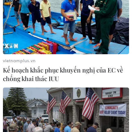
Theo dõi VietnamPlus
vietnamplus.vn
TIN LIÊN QUAN
Kế hoạch khắc phục khuyến nghị của EC về
chống khai thác IUU