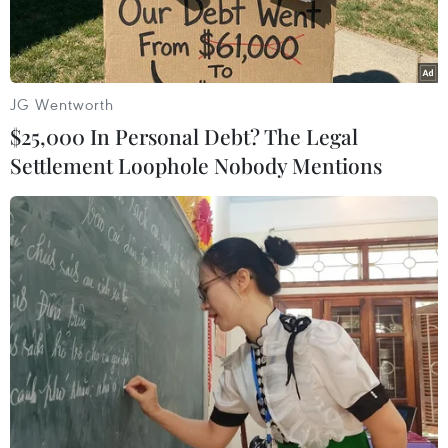
gia sẽ quyết định mức liều và số người tham gia
tiếp theo.
JG Wentworth
$25,000 In Personal Debt? The Legal
Settlement Loophole Nobody Mentions
Nghiên cứu vắcxin NANO COVAX tại Nanogen. (Ảnh:
P.V/Vietnam+)
Sáng 17/12, Học viện Quân y bắt đầu tiêm thử