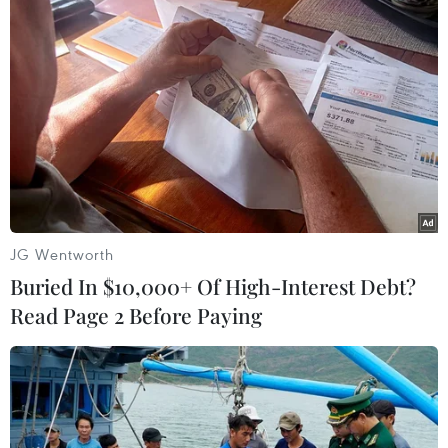
(Vietnam+)
JG Wentworth
Buried In $10,000+ Of High-Interest Debt?
Read Page 2 Before Paying
#vắcxin Nano Covax
#Học viện Quân y
#giáo sư Đỗ Quyết
#tiêm thử nghiệm vắcxin