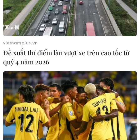
Quảng Ninh chấm dứt cơ sở giết mổ
động vật không đủ điều kiện trước
31/10
03/08/2026 11:31
vietnamplus.vn
Đề xuất thí điểm làn vượt xe trên cao tốc từ
Bệnh viện hạng đặc biệt cơ sở Ninh
quý 4 năm 2026
Bình khẳng định "cánh tay nối dài"
hiệu quả
03/08/2026 07:15
Bộ Y tế: Đề xuất quỹ Bảo hiểm y tế
thanh toán chi phí khám chữa bệnh y
học gia đình
03/08/2026 07:04