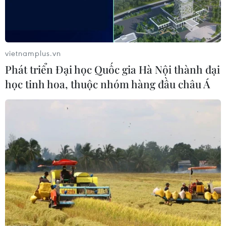
vietnamplus.vn
Phát triển Đại học Quốc gia Hà Nội thành đại
học tinh hoa, thuộc nhóm hàng đầu châu Á
WHO giải thích về các giai đoạn
thử nghiệm vắcxin COVID-19
15/12/2020 09:21
Trong Chương trình “Science in 5 - Khoa học trong 5
phút,” Bác sỹ Katherine O’Brien, chuyên gia của Tổ chức
Y tế Thế giới giải thích về toàn bộ các giai đoạn thử
nghiệm vắcxin COVID-19.