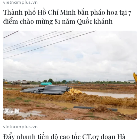
vietnamplus.vn
vắcxin cho Trung Quốc đại lục từ năm tới nếu vắcxin
Thành phố Hồ Chí Minh bắn pháo hoa tại 7
này được phê chuẩn.
điểm chào mừng 81 năm Quốc khánh
Gần 140.000 người tại Anh đã được tiêm
vietnamplus.vn
Đẩy nhanh tiến độ cao tốc CT.07 đoạn Hà
chủng vắcxin COVID-19