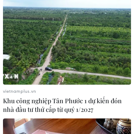
Lãnh đạo Công ty Nanogen cho biết đơn vị đã
dự trù khoản kinh phí khoảng 20 tỷ đồng cho
những rủi ro của tình nguyện viên thử nghiệm
lâm sàng vắcxin COVID-19.
Tiến sỹ Nguyễn Ngô Quang - Phó Cục trưởng
Cục Khoa học công nghệ và Đào tạo (Bộ Y tế) cho
biết về nguyên tắc với tất cả các thử nghiệm
lâm sàng nói chung, để giảm bớt rủi ro, bao giờ
cơ quan quản lý cũng yêu cầu đơn vị sản xuất
phải mua bảo hiểm cho các đối tượng tham gia
vietnamplus.vn
nghiên cứu. Trong trường hợp có biến cố ngoài
Khu công nghiệp Tân Phước 1 dự kiến đón
mong muốn, chẳng hạn như có liên quan đến
nhà đầu tư thứ cấp từ quý 1/2027
vắcxin hoặc do nghiên cứu sẽ được bảo hiểm
chi trả./.