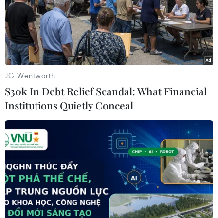
Việt Nam tuyển 10.000 người thử
nghiệm vắcxin ngừa COVID-19
JG Wentworth
10/12/2020 22:19
$30k In Debt Relief Scandal: What Financial
Sáng 10/12, Học viện Quân y chính thức tổ chức tuyển
Institutions Quietly Conceal
tình nguyện viên tham gia thử nghiệm lâm sàng giai
đoạn 1 vắcxin NANO COVAX ngừa COVID-19 do
Nanogen sản xuất.