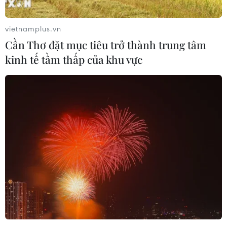
vietnamplus.vn
Cần Thơ đặt mục tiêu trở thành trung tâm
kinh tế tầm thấp của khu vực
BioNTech sẽ cung cấp 100 triệu liều
vắcxin COVID-19 cho Trung Quốc
16/12/2020 07:59
Tập đoàn dược phẩm Fosun Thượng Hải cho biết hãng
dược phẩm BioNTech đã nhất trí cung cấp 100 triệu liều