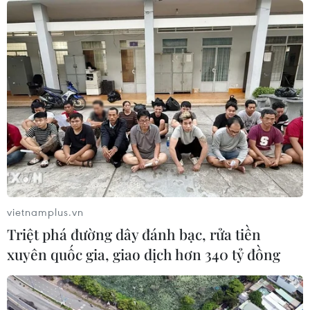
07/08/2026 03:03
Thắp lên hy vọng cho bệnh nhân
nghèo từ 'phòng khám 0 đồng' ở An
Giang
07/08/2026 02:00
Ca vi phẫu ghép da đầu hiếm gặp
giúp bé gái phục hồi sau 10 năm
06/08/2026 07:15
vietnamplus.vn
Triệt phá đường dây đánh bạc, rửa tiền
xuyên quốc gia, giao dịch hơn 340 tỷ đồng
Hà Nội: Kiểm tra, xác minh liên quan
đến sản phẩm giảm cân dạng bút
tiêm