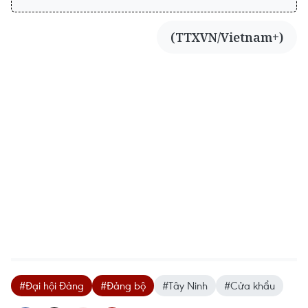
(TTXVN/Vietnam+)
#Đại hội Đảng
#Đảng bộ
#Tây Ninh
#Cửa khẩu