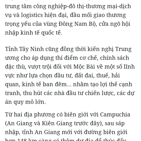
trung tâm công nghiệp-đô thị-thương mại-dịch
vụ và logistics hiện đại, đầu mối giao thương
trọng yếu của vùng Đông Nam Bộ, cửa ngõ hội
nhập kinh tế quốc tế.
Tỉnh Tây Ninh cũng đồng thời kiến nghị Trung
ương cho áp dụng thí điểm cơ chế, chính sách
đặc thù, vượt trội đối với Mộc Bài về một số lĩnh
vực như lựa chọn đầu tư, đất đai, thuế, hải
quan, kinh tế ban đêm… nhằm tạo lợi thế cạnh
tranh, thu hút các nhà đầu tư chiến lược, các dự
án quy mô lớn.
Từ hai địa phương có biên giới với Campuchia
(An Giang và Kiên Giang trước đây), sau sáp
nhập, tỉnh An Giang mới với đường biên giới
hơn 148 km càng có thêm dư địa để thúc đẩy