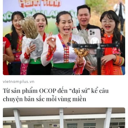
vietnamplus.vn
Từ sản phẩm OCOP đến “đại sứ” kể câu
chuyện bản sắc mỗi vùng miền