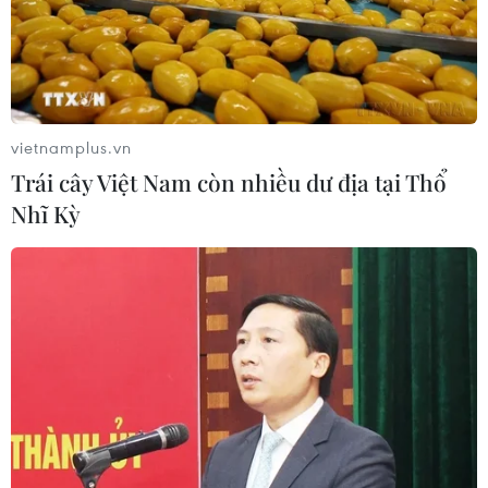
vietnamplus.vn
Trái cây Việt Nam còn nhiều dư địa tại Thổ
Nhĩ Kỳ
TIN CÙNG CHUYÊN MỤC
Mỹ điều tiêm kích áp tải nhiều máy
bay dân sự gần sân golf của Tổng
thống Trump