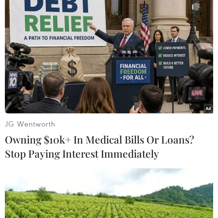
TIN LIÊN QUAN
JG Wentworth
Owning $10k+ In Medical Bills Or Loans?
Stop Paying Interest Immediately
Triều Tiên bãi chức "một gương mặt quen
thuộc" trong đàm phán với Mỹ