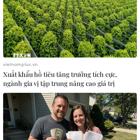
24/04/2019 10:48
Triều Tiên đã bãi chức Trưởng ban Mặt trận Thống nhất
của ông Kim Yong-chol, cánh tay phải của nhà lãnh đạo
Kim Jong-un và là gương mặt quen thuộc trong các
cuộc đàm phán với Ngoại trưởng Mike Pompeo.
vietnamplus.vn
Xuất khẩu hồ tiêu tăng trưởng tích cực,
ngành gia vị tập trung nâng cao giá trị