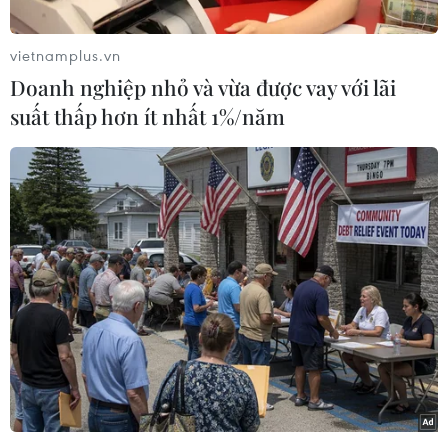
News, khi được hỏi liệu Tổng thống Mỹ Donald
Trump có tán thành quan điểm của Tổng thống
vietnamplus.vn
Nga Vladimir Putin gần đây đề xuất nối lại tiến
Doanh nghiệp nhỏ và vừa được vay với lãi
trình đàm phán 6 bên (gồm Hàn Quốc, Triều
suất thấp hơn ít nhất 1%/năm
Tiên, Trung Quốc, Nga, Mỹ và Nhật Bản), vốn
đình trệ từ cuối năm 2008, để phá vỡ bế tắc
trong các cuộc đàm phán hạt nhân giữa
Washington và Bình Nhưỡng hay không, ông
Bolton cho biết: "Tôi cho rằng đó không thực sự
là ưu tiên của chúng tôi."
Ông Bolton nêu rõ: "Tôi cho rằng nhà lãnh đạo
Triều Tiên Kim Jong-un, ít nhất cho đến nay,
muốn liên hệ trực tiếp một đối một với Mỹ và
điều này được đáp ứng."
[Mỹ-Triều Tiên và trò chơi rủi ro vẫn chưa