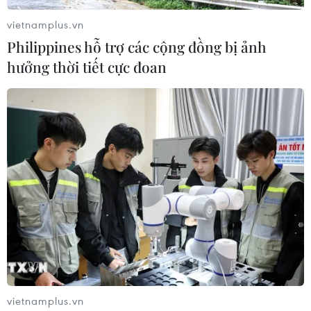
vietnamplus.vn
Philippines hỗ trợ các cộng đồng bị ảnh
hưởng thời tiết cực đoan
Thông điệp của hai miền Triều Tiên sau 1
năm gặp thượng đỉnh
27/04/2019 13:59
Tổng thống Hàn Quốc bày tỏ lạc quan hai miền Triều
vietnamplus.vn
Tiên sẽ đạt "hòa bình không thể đảo ngược", trong khi