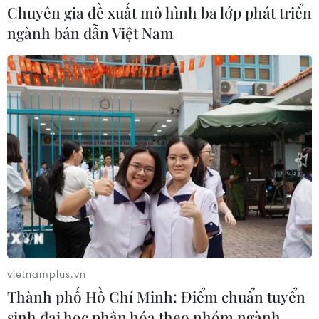
Chuyên gia đề xuất mô hình ba lớp phát triển
Triều Tiên hối thúc Hàn Quốc triển khai biện pháp tích
ngành bán dẫn Việt Nam
cực nhằm cải thiện quan hệ song phương.
vietnamplus.vn
Thành phố Hồ Chí Minh: Điểm chuẩn tuyển
sinh đại học phân hóa theo nhóm ngành