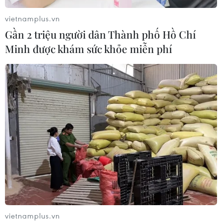
vietnamplus.vn
Gần 2 triệu người dân Thành phố Hồ Chí
Mỹ điều tra sự cố hàng không liên
Minh được khám sức khỏe miễn phí
quan đến trực thăng chở Tổng thống
Trump
06/08/2026 04:38
Xem thêm
CƠ QUAN CHỦ QUẢN: THÔNG TẤN XÃ VIỆT NAM
Tổng Biên tập: TRẦN TIẾN DUẨN
vietnamplus.vn