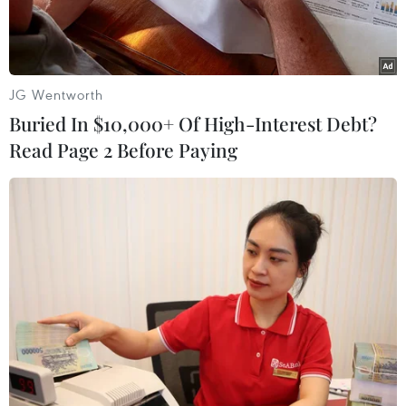
JG Wentworth
Buried In $10,000+ Of High-Interest Debt?
Read Page 2 Before Paying
Cố vấn an ninh quốc gia Mỹ John Bolton. (Nguồn: foxnews.com)
Cố vấn an ninh quốc gia Mỹ John Bolton ngày
28/4 cho biết khôi phục các cuộc đàm phán 6
bên không phải là một ưu tiên của Washington
trong vấn đề phi hạt nhân hóa Triều Tiên.
Trong một cuộc trả lời phỏng vấn kênh Fox