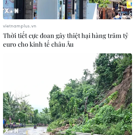
vietnamplus.vn
Thời tiết cực đoan gây thiệt hại hàng trăm tỷ
euro cho kinh tế châu Âu
Giải pháp tháo gỡ tiến trình phi hạt nhân
hóa của Triều Tiên
27/04/2019 03:02
Mới đây, Thomas Cynkin - cựu Đại biện Mỹ tại Hội nghị
giải trừ quân bị ở Geneva - có bài viết cho rằng thế giới
đang ở trong "tâm bão" của mối quan hệ Mỹ-Triều.