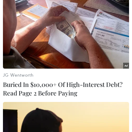
15/11/2016 03:30
Đại diện Chính phủ Colombia và FARC tham gia hòa
đàm cho biết toàn bộ nội dung thỏa thuận hòa bình đã
được đăng trên địa chỉ trang web chính thức của nhóm
đàm phán.
JG Wentworth
Buried In $10,000+ Of High-Interest Debt?
Read Page 2 Before Paying