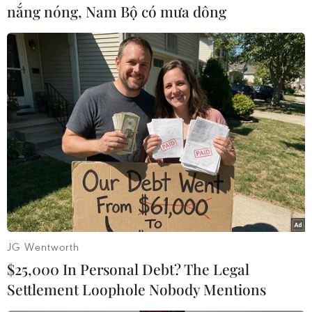
nắng nóng, Nam Bộ có mưa dông
#Điều hòa
#Colombia
#FARC
#Thỏa thuận ngừng bắn
#Vũ khí
#Twitter
#Máy bay
#Không quân
Colombia
JG Wentworth
Theo dõi VietnamPlus
$25,000 In Personal Debt? The Legal
Settlement Loophole Nobody Mentions