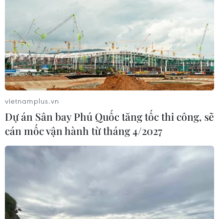
vietnamplus.vn
Dự án Sân bay Phú Quốc tăng tốc thi công, sẽ
TIN CÙNG CHUYÊN MỤC
cán mốc vận hành từ tháng 4/2027
Người từng là luật sư riêng của Tổng
thống Trump trở thành Bộ trưởng Tư
pháp Mỹ
08/08/2026 23:28