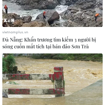
Brazil hạ cấp quan hệ với Argentina,
căng thẳng ngoại giao với Mỹ
05/08/2026 03:55
vietnamplus.vn
Xem thêm
Đà Nẵng: Khẩn trương tìm kiếm 3 người bị
sóng cuốn mất tích tại bán đảo Sơn Trà
CƠ QUAN CHỦ QUẢN: THÔNG TẤN XÃ VIỆT NAM
Tổng Biên tập: TRẦN TIẾN DUẨN
Phó Tổng Biên tập: NGUYỄN THỊ TÁM, KHÚC THANH
THỦY