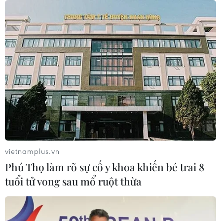
Mỹ siết chặt quyền công dân theo nơi
sinh, mở rộng chống “du lịch sinh
con”
06/08/2026 22:59
Bộ Ngoại giao Mỹ mở rộng kiểm tra
mạng xã hội đối với đương đơn xin
thị thực
06/08/2026 22:52
vietnamplus.vn
Phú Thọ làm rõ sự cố y khoa khiến bé trai 8
Chủ tịch Quốc hội Trần Thanh Mẫn
tuổi tử vong sau mổ ruột thừa
tiếp Đại sứ Hoa Kỳ Jennifer Wicks
06/08/2026 13:43