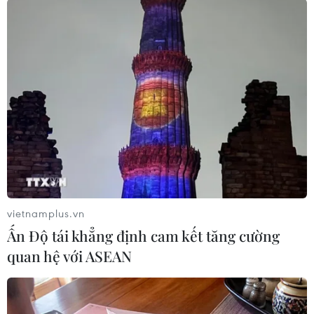
TIN LIÊN QUAN
vietnamplus.vn
Ấn Độ tái khẳng định cam kết tăng cường
quan hệ với ASEAN
Chính phủ Colombia và FARC công bố
thỏa thuận hòa bình mới