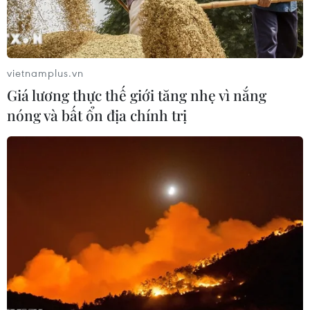
vietnamplus.vn
Giá lương thực thế giới tăng nhẹ vì nắng
nóng và bất ổn địa chính trị
Tôn vinh nỗ lực kiến tạo hòa bình của
Chính phủ Colombia và FARC
16/12/2016 11:24
Năm 2016 được coi là năm thành công với Chính phủ
Colombia và FARC khi thỏa thuận hòa bình được ký kết,
đánh dấu việc chấm dứt 52 năm nội chiến ở nước này.