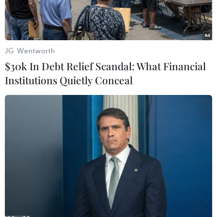
JG Wentworth
$30k In Debt Relief Scandal: What Financial
Institutions Quietly Conceal
Quân đội Colombia phá hủy một khu điều chế cocaine của
FARC. (Ảnh: AFP)
Ngày 22/12, thủ lĩnh tối cao của nhóm Lực lượng
Vũ trang Cách mạng Colombia (FARC) Rodrigo
Londoño tố cáo lực lượng quân đội đã vi phạm
thỏa thuận ngừng bắn tại bang Meta, miền