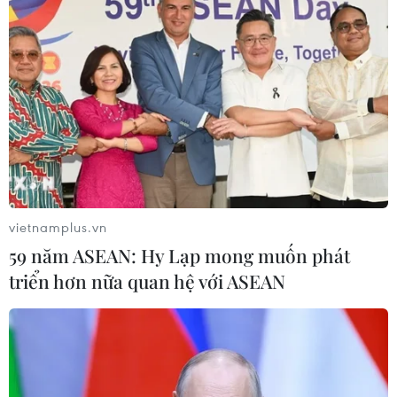
Tổng thống Trump bác tin Mỹ thiếu
hụt vũ khí vì chiến dịch Trung Đông
06/08/2026 09:40
Mỹ điều tra sự cố hàng không liên
quan đến trực thăng chở Tổng thống
Trump
vietnamplus.vn
06/08/2026 04:38
59 năm ASEAN: Hy Lạp mong muốn phát
triển hơn nữa quan hệ với ASEAN
Tòa án Mỹ chỉ định hội đồng thẩm
phán xét xử các vụ kiện về thuế quan
Mục 301
06/08/2026 02:23