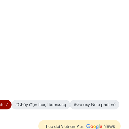
te 7
#Cháy điện thoại Samsung
#Galaxy Note phát nổ
Theo dõi VietnamPlus