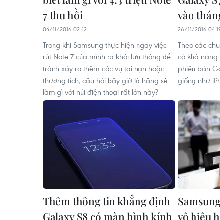
7 thu hồi
vào thán
04/11/2016 02:42
26/11/2016 04:1
Trong khi Samsung thực hiện ngay việc
Theo các chu
rút Note 7 của mình ra khỏi lưu thông để
có khả năng
tránh xảy ra thêm các vụ tai nạn hoặc
phiên bản Ga
thương tích, câu hỏi bây giờ là hãng sẽ
giống như iP
làm gì với núi điện thoại rất lớn này?
Thêm thông tin khẳng định
Samsung 
Galaxy S8 có màn hình kính
vô hiệu h