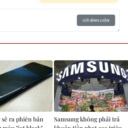
GỬI BÌNH LUẬN
sẽ ra phiên bản
Samsung không phải trả
 màu "jet black"
khoản tiền phạt 399 triệu