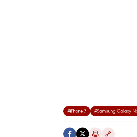
#iPhone 7
#Samsung Galaxy No