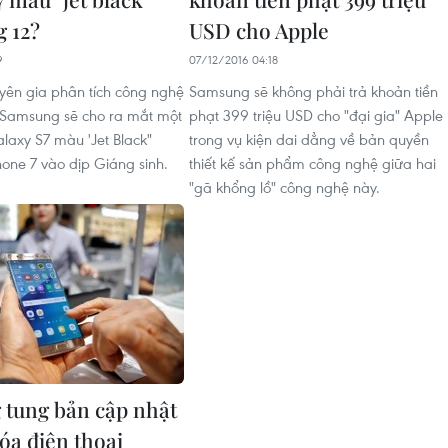
g 12?
USD cho Apple
9
07/12/2016 04:18
yên gia phân tích công nghệ
Samsung sẽ không phải trả khoản tiền
 Samsung sẽ cho ra mắt một
phạt 399 triệu USD cho "đại gia" Apple
laxy S7 màu 'Jet Black"
trong vụ kiện dai dẳng về bản quyền
hone 7 vào dịp Giáng sinh.
thiết kế sản phẩm công nghệ giữa hai
"gã khổng lồ" công nghệ này.
tung bản cập nhật
óa điện thoại