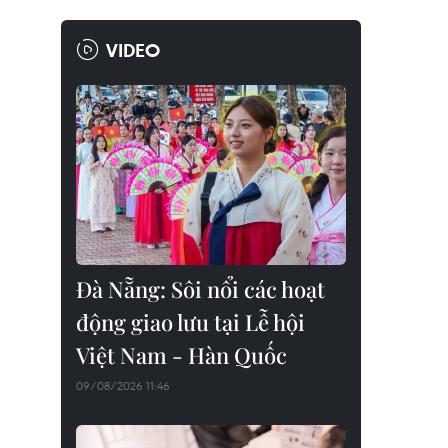
VIDEO
Đà Nẵng: Sôi nổi các hoạt
động giao lưu tại Lễ hội
Việt Nam - Hàn Quốc
09/08/2026 11:46