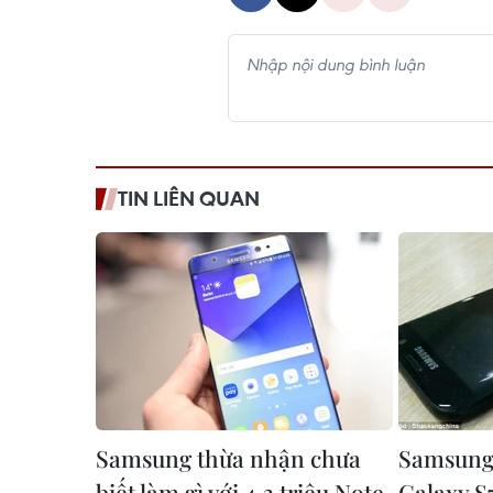
TIN LIÊN QUAN
Samsung thừa nhận chưa
Samsung 
biết làm gì với 4,3 triệu Note
Galaxy S7