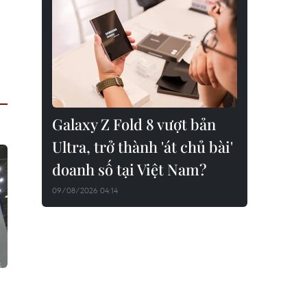
Galaxy Z Fold 8 vượt bản
Ultra, trở thành 'át chủ bài'
doanh số tại Việt Nam?
09/08/2026 04:14