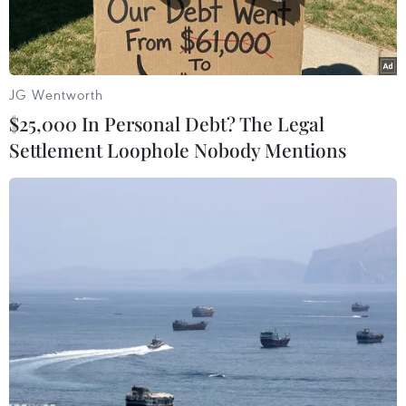
JG Wentworth
$25,000 In Personal Debt? The Legal
Settlement Loophole Nobody Mentions
Cơ sở 2 Bệnh viện Bạch Mai. (Ảnh: Tuấn Anh/TTXVN)
Chiều 31/3, tại Hà Nội, Thanh tra Chính phủ tổ
chức cuộc họp công bố Kết luận thanh tra số
528/KL-TTCP về thanh tra Dự án đầu tư xây
dựng mới cơ sở 2 của Bệnh viện Bạch Mai và Dự