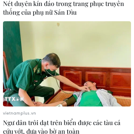
Nét duyên kín đáo trong trang phục truyền
02/08/2026 10:10
thống của phụ nữ Sán Dìu
Điều trị hiệu quả ca ung thư phổi
mang đồng thời hai đột biến gen
hiếm gặp
02/08/2026 05:58
Giao chỉ tiêu bao phủ bảo hiểm y tế
toàn quốc đạt 100% vào năm 2030
02/08/2026 04:54
vietnamplus.vn
Tạo đột phá từ y tế cơ sở đến phát
Ngư dân trôi dạt trên biển được các tàu cá
triển nguồn nhân lực
cứu vớt, đưa vào bờ an toàn