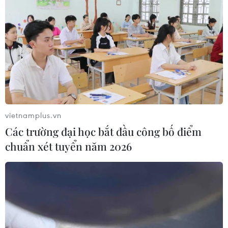
sở 2 Bệnh viện Bạch Mai và Việt Đức
19/02/2025 12:11
Hiện, hai bệnh viện đang chuẩn bị về đội ngũ nhân lực,
y bác sỹ, điều dưỡng, cơ cấu tổ chức và các điều kiện
khác để đảm bảo chất lượng khám, chữa bệnh ở cơ sở
2 tương đương với cơ sở 1 của bệnh viện.
vietnamplus.vn
Các trường đại học bắt đầu công bố điểm
chuẩn xét tuyển năm 2026