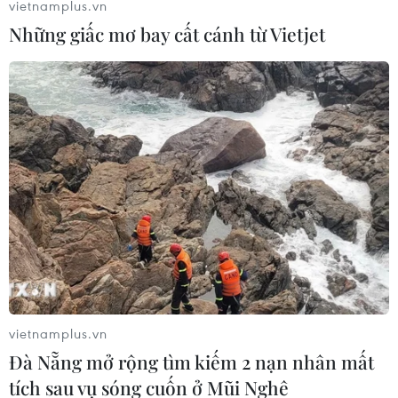
vietnamplus.vn
Những giấc mơ bay cất cánh từ Vietjet
Hà Nam tạo điều kiện thuận lợi nhất để
Bệnh viện Bạch Mai cơ sở 2 sớm hoạt động
19/03/2025 14:05
Theo dự kiến, với quy mô 1.000 giường bệnh, Bệnh viện
Bạch Mai cơ sở 2 tại Hà Nam sẽ khám, chữa bệnh cho
20 triệu người dân từ khu vực Hà Tĩnh trở ra, góp phần
vietnamplus.vn
giảm tải cho cơ sở 1 tại Hà Nội.
Đà Nẵng mở rộng tìm kiếm 2 nạn nhân mất
tích sau vụ sóng cuốn ở Mũi Nghê