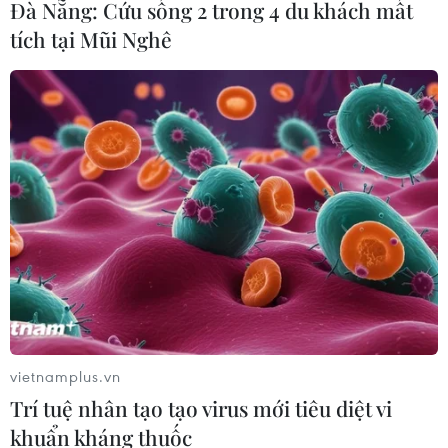
Đà Nẵng: Cứu sống 2 trong 4 du khách mất
tích tại Mũi Nghê
vietnamplus.vn
Trí tuệ nhân tạo tạo virus mới tiêu diệt vi
khuẩn kháng thuốc