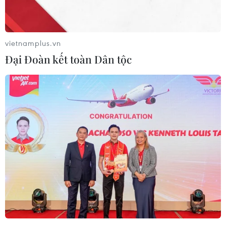
#Bệnh viện Việt Đức
#Dự án cơ sở 2
Hà Nam
Ninh Bình
vietnamplus.vn
Đại Đoàn kết toàn Dân tộc
Theo dõi VietnamPlus
TIN LIÊN QUAN