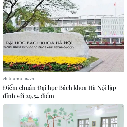
cùng đoàn công tác đã có buổi làm việc, kiểm tra tiến
độ Dự án đầu tư xây dựng Cơ sở 2 Bệnh viện Bạch Mai
và Bệnh viện Việt Đức.
vietnamplus.vn
Điểm chuẩn Đại học Bách khoa Hà Nội lập
đỉnh với 29,54 điểm
Phó Thủ tướng kiểm tra tiến độ Dự án Cơ