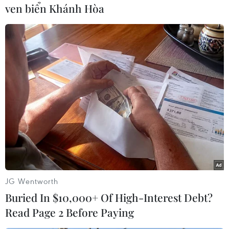
ven biển Khánh Hòa
(TTXVN)
JG Wentworth
Buried In $10,000+ Of High-Interest Debt?
#Nghiên cứu
#Bộ nhớ
#Công bố
#Hoạt động
Read Page 2 Before Paying
Argentina