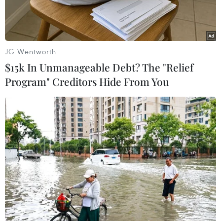
hiện một quátrình then chốt trong hoạt động
của bộ nhớ.
Các nhà khoa học đã làm sáng tỏ vai trò của tế
JG Wentworth
bào thần kinh trẻ được tạora ở tuổi trưởng
$15k In Unmanageable Debt? The "Relief
thành trong việc xử lý thông tin cho phép hình
Program" Creditors Hide From You
thành ký ức vàphản ánh không gian xung
quanh chúng ta.
Cho đến nay các nhà khoa học vẫn cho rằng các
tế bào thần kinh chết trongcá thể trưởng thành
sẽ không tái sinh và chỉ sinh ra trong quá trình
phát triểnban đầu, và ở động vật có vú tồn tại
những khu vực cụ thể của não bộ, nơi các tếbào
thần kinh tiếp tục được tạo ra ở tuổi trưởng
thành.