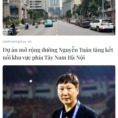
Sở hữu trí tuệ
Quy định sử dụng
RSS
Hỗ trợ
Ngôn ngữ
TTXVN
Dịch vụ tin
Quảng cáo
Liên hệ
vietnamplus.vn
Dự án mở rộng đường Nguyễn Tuân tăng kết
nối khu vực phía Tây Nam Hà Nội
Giấy phép số: 1374/GP-BTTTT do Bộ Thông tin và Truyền thông
cấp ngày 11/9/2008.
Quảng cáo: Phó TBT Nguyễn Thị Tám: 093.5958688, Email:
tamvna@gmail.com
Điện thoại: (024) 39411349 - (024) 39411348, Fax: (024)
39411348
Email:
vietnamplus2008@gmail.com
© Bản quyền thuộc về VietnamPlus, TTXVN. Cấm sao chép dưới