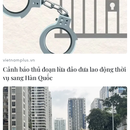
mang đồng thời hai đột biến gen
hiếm gặp
02/08/2026 05:58
Xem thêm
vietnamplus.vn
Cảnh báo thủ đoạn lừa đảo đưa lao động thời
vụ sang Hàn Quốc
CƠ QUAN CHỦ QUẢN: THÔNG TẤN XÃ VIỆT NAM
Tổng Biên tập: TRẦN TIẾN DUẨN
Phó Tổng Biên tập: NGUYỄN THỊ TÁM, KHÚC THANH
THỦY