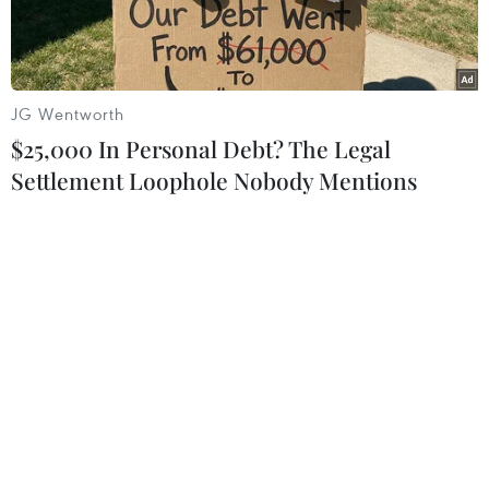
năm 2028.
JG Wentworth
$25,000 In Personal Debt? The Legal
Settlement Loophole Nobody Mentions
Hình ảnh Mặt Trăng và Trái Đất được quan sát từ tàu vũ trụ
Orion trong sứ mệnh Artemis II, ngày 6/4/2026. (Ảnh:
THX/TTXVN)
Cơ quan Hàng không Vũ trụ Mỹ (NASA) ngày 9/6