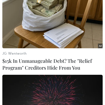
JG Wentworth
$15k In Unmanageable Debt? The "Relief
Program" Creditors Hide From You
NASA tăng tốc săn tìm tiểu hành tinh kim
loại vô cùng quý hiếm trong hệ Mặt Trời
15/05/2026 13:56
Cú hích trọng lực từ Sao Hỏa sẽ giúp con tàu lao nhanh
hơn về phía vành đai tiểu hành tinh nằm giữa Sao Hỏa