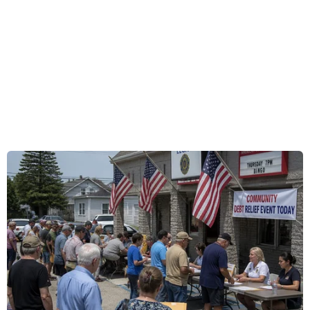
đã chính thức công bố phi hành đoàn của sứ
mệnh Artemis III, nhiệm vụ được xem là bước
chuẩn bị quan trọng cho kế hoạch đưa con
người trở lại Mặt Trăng lần đầu tiên sau hơn
nửa thế kỷ và xa hơn là hướng tới Sao Hỏa trong
tương lai.
Đội hình Artemis III gồm 4 thành viên: phi hành
gia NASA Randy Bresnik giữ vai trò chỉ huy,
Andre Douglas và Frank Rubio là các chuyên
gia nhiệm vụ, cùng phi hành gia Luca
Parmitano của Cơ quan Hàng không Vũ trụ châu
Âu (ESA) đảm nhiệm vị trí lái chính.
NASA cũng chỉ định phi hành gia Bob Hines
làm thành viên dự bị, tham gia huấn luyện cùng
phi hành đoàn chính thức.