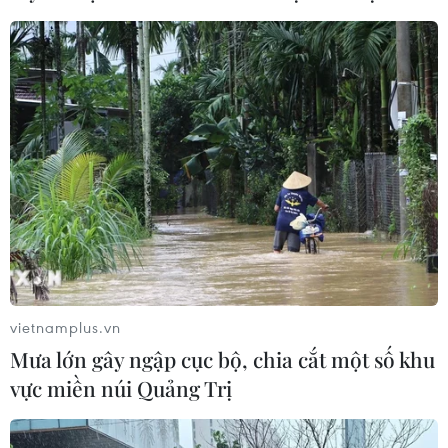
vietnamplus.vn
Mưa lớn gây ngập cục bộ, chia cắt một số khu
vực miền núi Quảng Trị