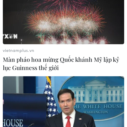
và Sao Mộc, nơi được cho là có tiểu hành tinh kim loại
quý đang trú ngụ.
vietnamplus.vn
Màn pháo hoa mừng Quốc khánh Mỹ lập kỷ
lục Guinness thế giới
NASA công bố kính viễn vọng không gian