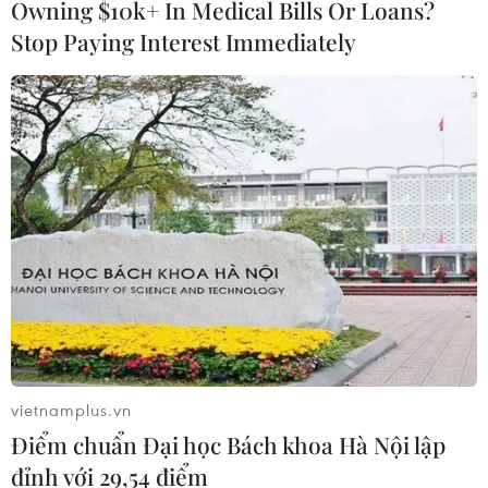
đầu tiên kéo dài đến năm 2029,
Owning $10k+ In Medical Bills Or Loans?
tập trung vào thám hiểm bằng
Stop Paying Interest Immediately
robot và thử nghiệm công nghệ
trong môi trường Mặt Trăng.
(TTXVN/Vietnam+)
vietnamplus.vn
Điểm chuẩn Đại học Bách khoa Hà Nội lập
đỉnh với 29,54 điểm