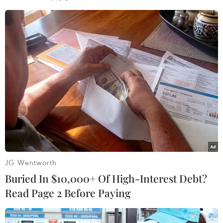
#NASA
#Artemis III
#Mặt Trăng
#Sao Hỏa
Mỹ
Theo dõi VietnamPlus
JG Wentworth
Buried In $10,000+ Of High-Interest Debt?
TIN LIÊN QUAN
Read Page 2 Before Paying