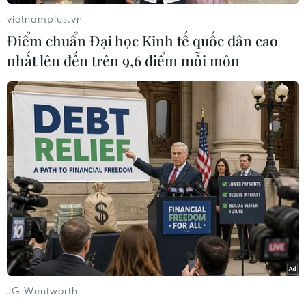
Sau khi hoàn tất các bước kiểm tra hệ thống, tàu
vietnamplus.vn
Orion sẽ lần đầu tiên thực hiện các bài thử
Điểm chuẩn Đại học Kinh tế quốc dân cao
nghiệm tiếp cận và ghép nối với những phiên
nhất lên đến trên 9,6 điểm mỗi môn
bản thử nghiệm của tàu đổ bộ Mặt Trăng do
Blue Origin và SpaceX phát triển.
NASA đánh giá đây là một trong những năng
lực công nghệ quan trọng nhất cần được chứng
minh trước khi triển khai các chuyến đổ bộ có
người lái xuống Mặt Trăng trong giai đoạn tiếp
theo của chương trình Artemis./.
NASA công bố kế hoạch
xây căn cứ trên Mặt Trăng
Căn cứ Mặt Trăng sẽ được xây
JG Wentworth
dựng theo 3 giai đoạn. Giai đoạn