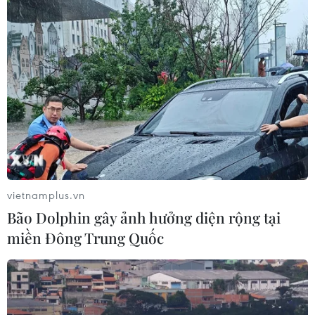
vietnamplus.vn
Bão Dolphin gây ảnh hưởng diện rộng tại
miền Đông Trung Quốc
TIN CÙNG CHUYÊN MỤC
Khoa học công nghệ sẽ trở thành