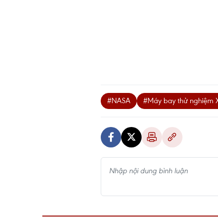
#NASA
#Máy bay thử nghiệm 