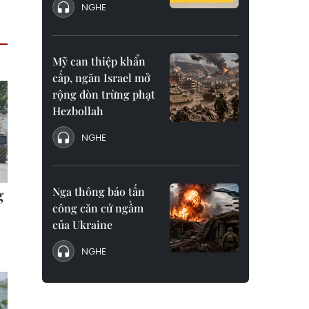
NGHE
Mỹ can thiệp khẩn
cấp, ngăn Israel mở
rộng đòn trừng phạt
Hezbollah
NGHE
Nga thông báo tấn
công căn cứ ngầm
của Ukraine
NGHE