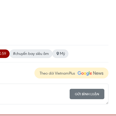
X-59
#chuyến bay siêu âm
Mỹ
Theo dõi VietnamPlus
GỬI BÌNH LUẬN