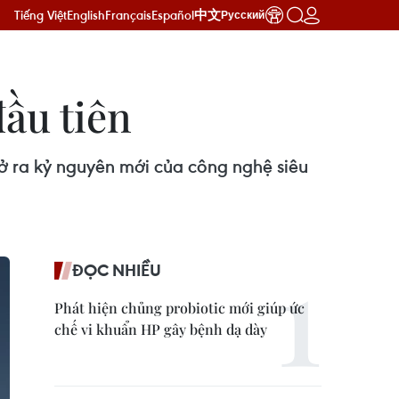
Tiếng Việt
English
Français
Español
中文
Русский
ầu tiên
 ra kỷ nguyên mới của công nghệ siêu
ĐỌC NHIỀU
Phát hiện chủng probiotic mới giúp ức
chế vi khuẩn HP gây bệnh dạ dày