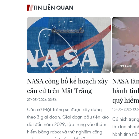
TIN LIÊN QUAN
NASA công bố kế hoạch xây
NASA tăn
căn cứ trên Mặt Trăng
hành tin
quý hiếm
27/05/2026 03:56
Căn cứ Mặt Trăng sẽ được xây dựng
15/05/2026 13:
theo 3 giai đoạn. Giai đoạn đầu tiên kéo
Cú hích trọn
dài đến năm 2029, tập trung vào thám
tàu lao nhan
hiểm bằng robot và thử nghiệm công
hành tinh n