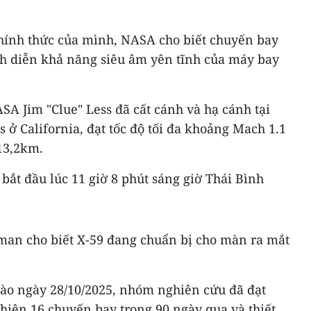
hính thức của mình, NASA cho biết chuyến bay
ình diễn khả năng siêu âm yên tĩnh của máy bay
A Jim "Clue" Less đã cất cánh và hạ cánh tại
ở California, đạt tốc độ tối đa khoảng Mach 1.1
13,2km.
bắt đầu lúc 11 giờ 8 phút sáng giờ Thái Bình
an cho biết X-59 đang chuẩn bị cho màn ra mắt
vào ngày 28/10/2025, nhóm nghiên cứu đã đạt
 hiện 16 chuyến bay trong 90 ngày qua và thiết