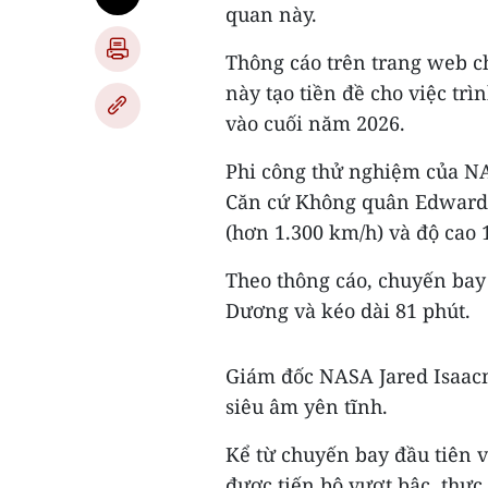
quan này.
Thông cáo trên trang web c
này tạo tiền đề cho việc tr
vào cuối năm 2026.
Phi công thử nghiệm của NAS
Căn cứ Không quân Edwards 
(hơn 1.300 km/h) và độ cao 
Theo thông cáo, chuyến bay 
Dương và kéo dài 81 phút.
Giám đốc NASA Jared Isaacm
siêu âm yên tĩnh.
Kể từ chuyến bay đầu tiên 
được tiến bộ vượt bậc, thực