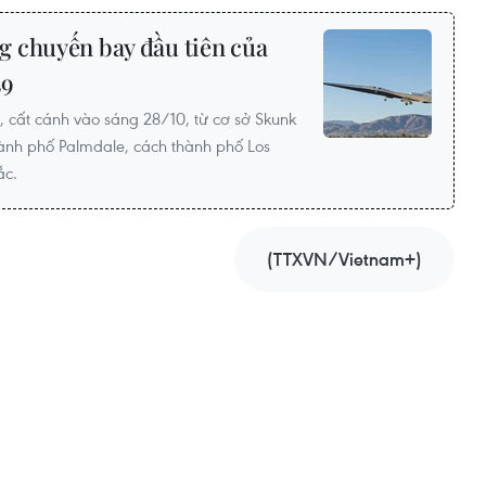
 chuyến bay đầu tiên của
59
 cất cánh vào sáng 28/10, từ cơ sở Skunk
ành phố Palmdale, cách thành phố Los
́c.
(TTXVN/Vietnam+)