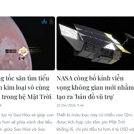
g tốc săn tìm tiểu
NASA công bố kính viễn
h kim loại vô cùng
vọng không gian mới nhằm
 trong hệ Mặt Trời
tạo ra 'bản đồ vũ trụ'
56
22/04/2026 11:44
g lực từ Sao Hỏa sẽ giúp con
Thiết bị màu bạc này có chiều cao 12m,
h hơn về phía vành đai tiểu
được tích hợp các tấm pin Mặt Trời
ằm giữa Sao Hỏa và Sao
khổng lồ, chi phí đầu tư hơn 4 tỷ USD v