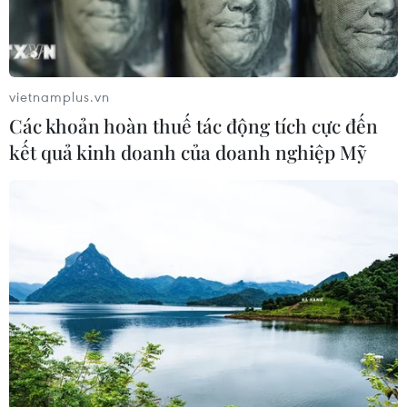
chuẩn hóa dữ liệu sầu riêng
Đổi mới công tác xây dựng Đảng từ chuyển đổi
số quản lý đảng viên ở Phú Thọ
vietnamplus.vn
Thủ tướng Lê Minh Hưng: Tăng cường hiệu quả
Các khoản hoàn thuế tác động tích cực đến
hiệp đồng ứng phó an ninh mạng
kết quả kinh doanh của doanh nghiệp Mỹ
TIN LIÊN QUAN