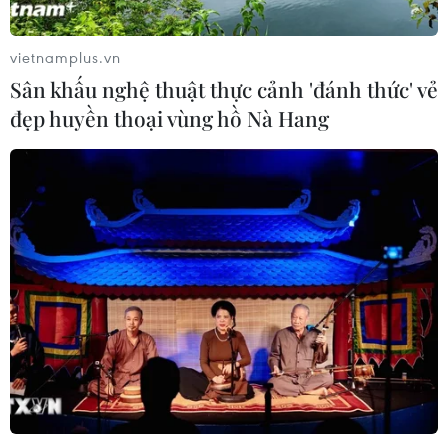
vietnamplus.vn
Sân khấu nghệ thuật thực cảnh 'đánh thức' vẻ
đẹp huyền thoại vùng hồ Nà Hang
“Trạm công dân số” hỗ trợ người dân tiếp
cận tiện ích công nghệ
29/05/2026 09:16
Mô hình “Thư viện số thông minh” giúp người dân dễ
dàng tra cứu các thông tin, hồ sơ, thủ tục, văn bản quy
phạm pháp luật khi cần, tìm kiếm thông tin cho nhu cầu
đọc báo, giải trí, bổ sung kiến thức…