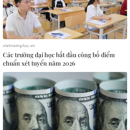
nghiệp bán dẫn hàng đầu của Mỹ
Chuyên gia Nhật Bản nói Việt Nam nên ưu tiên
sản xuất và đóng gói chip bán dẫn
7 học sinh đội tuyển Việt Nam đoạt huy chương
tại Olympic AI quốc tế
vietnamplus.vn
Các trường đại học bắt đầu công bố điểm
chuẩn xét tuyển năm 2026
Chuyển đổi Số Quốc gia
Thanh Hóa: Tạo điều kiện để người ở xa trung
tâm tiếp cận hành chính công
Việt Nam vượt xa mức trung bình toàn cầu về
ứng dụng AI trong công việc
Đắk Lắk phát động chiến dịch “30 ngày đêm”