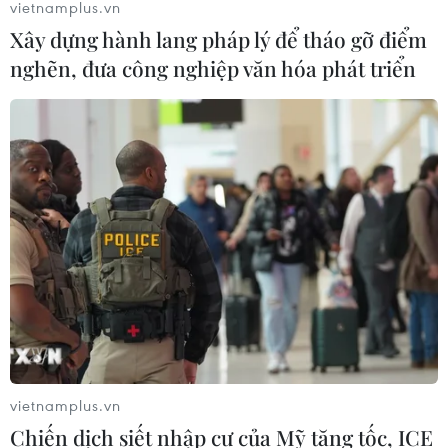
vietnamplus.vn
Xây dựng hành lang pháp lý để tháo gỡ điểm
nghẽn, đưa công nghiệp văn hóa phát triển
Thúc đẩy các dịch vụ công ưu tiên phục vụ
công dân thông qua AI và chuyển đổi số
26/03/2026 14:03
vietnamplus.vn
Chiến dịch siết nhập cư của Mỹ tăng tốc, ICE