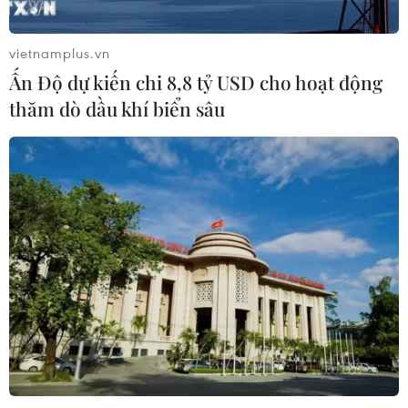
vietnamplus.vn
Ấn Độ dự kiến chi 8,8 tỷ USD cho hoạt động
thăm dò dầu khí biển sâu
TIN CÙNG CHUYÊN MỤC
Cơ hội và bài toán chính sách cho
Việt Nam từ chiến lược bán dẫn của
Mỹ