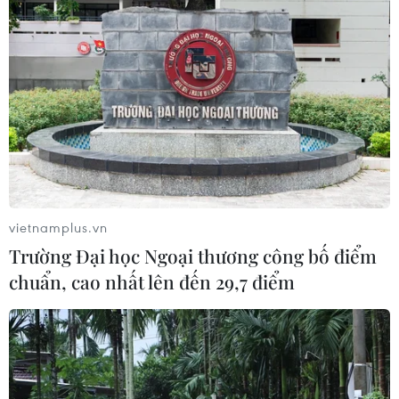
quyền con người, quyền công
dân.
(TTXVN/Vietnam+)
vietnamplus.vn
Trường Đại học Ngoại thương công bố điểm
chuẩn, cao nhất lên đến 29,7 điểm