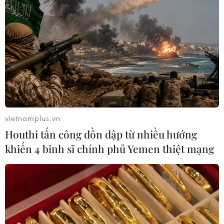
vietnamplus.vn
Houthi tấn công dồn dập từ nhiều hướng
khiến 4 binh sĩ chính phủ Yemen thiệt mạng