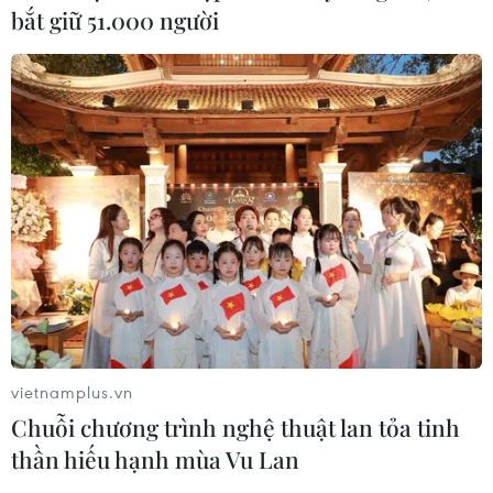
bắt giữ 51.000 người
Bảo đảm, bảo vệ quyền con người, quyền
công dân trên môi trường số
vietnamplus.vn
21/05/2026 05:40
Chuỗi chương trình nghệ thuật lan tỏa tinh
Không gian mạng Việt Nam không chỉ là động lực quan
thần hiếu hạnh mùa Vu Lan
trọng của nền kinh tế số mà còn là lĩnh vực trọng yếu