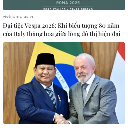
trong đời sống hàng ngày.
vietnamplus.vn
Đại tiệc Vespa 2026: Khi biểu tượng 80 năm
của Italy thăng hoa giữa lòng đô thị hiện đại
Thượng tướng Nguyễn Văn Long, Ủy viên Trung ương Đảng,
Thứ trưởng Bộ Công an phát biểu. (Ảnh: Phạm Kiên/TTXVN)
Đây là những điểm Việt Nam vẫn đang trong
quá trình hoàn thiện, nhất là đối với nhóm