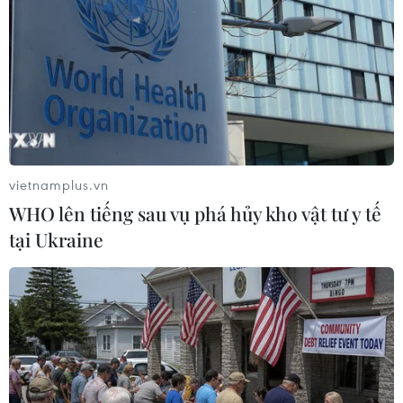
năm ở Estonia trong xây dựng Chính phủ số, xã
hội số và công dân số. Trong quá trình triển
khai hệ thống này, Estonia cũng gặp nhiều vấn
đề về định danh, khả năng tiếp cận dữ liệu của
cá nhân, doanh nghiệp, những vấn đề liên quan
mạng xã hội... Từ đó, Estonia xác định được
rằng chỉ có Chính phủ, các cơ quan Chính phủ
vietnamplus.vn
mới có thể cung cấp được hệ thống định danh
WHO lên tiếng sau vụ phá hủy kho vật tư y tế
điện tử mạnh mẽ và an toàn nhất.
tại Ukraine
Giám đốc Học viện Chính phủ số của Estonia tin
tưởng những nguyên tắc, phương thức mà
Estonia sử dụng trong việc phát triển Chính phủ
số, công dân số sẽ là những thông tin, kinh
nghiệm hữu ích cho Việt Nam.
Công dân số không thuần túy