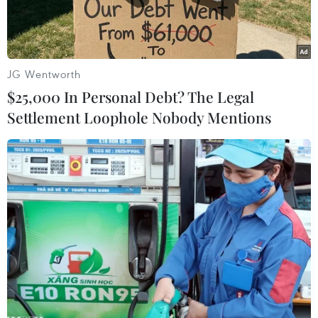
JG Wentworth
$25,000 In Personal Debt? The Legal
Settlement Loophole Nobody Mentions
Nhằm thúc đẩy mục tiêu xây dựng Chính phủ
số, kinh tế số và xã hội số, chiều 5/6, tại Hà Nội,
Bộ Công an đã chủ trì phối hợp cùng Bộ Khoa
học và Công nghệ tổ chức Hội nghị quốc tế trao
đổi và chia sẻ kinh nghiệm về “Chiến lược Công
dân số” của Estonia.