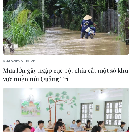
#Công dân số
#Chuyển đổi số
#Chính phủ Việt Nam
#VNeID
#Cơ sở dữ liệu quốc gia
#NQ 57-bt
Theo dõi VietnamPlus
vietnamplus.vn
Mưa lớn gây ngập cục bộ, chia cắt một số khu
vực miền núi Quảng Trị
NGHỊ QUYẾT 57 VỀ ĐỘT PHÁ PHÁT TRIỂN KHCN
Ngoại giao khoa học công nghệ: Khi ngoại giao
được trao sứ mệnh mới
Nghị quyết số 57: Hành động đột phá, lan tỏa
kết quả
Việt Nam là điểm đến hấp dẫn với doanh