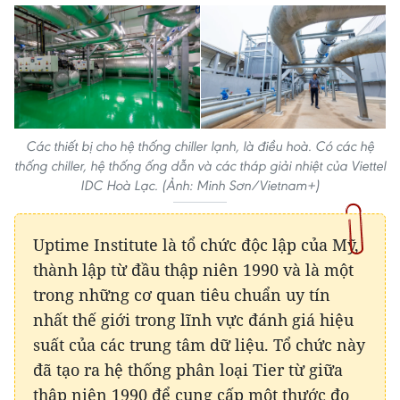
Các thiết bị cho hệ thống chiller lạnh, là điều hoà. Có các hệ
thống chiller, hệ thống ống dẫn và các tháp giải nhiệt của Viettel
IDC Hoà Lạc. (Ảnh: Minh Sơn/Vietnam+)
Uptime Institute là tổ chức độc lập của Mỹ,
thành lập từ đầu thập niên 1990 và là một
trong những cơ quan tiêu chuẩn uy tín
nhất thế giới trong lĩnh vực đánh giá hiệu
suất của các trung tâm dữ liệu. Tổ chức này
đã tạo ra hệ thống phân loại Tier từ giữa
thập niên 1990 để cung cấp một thước đo