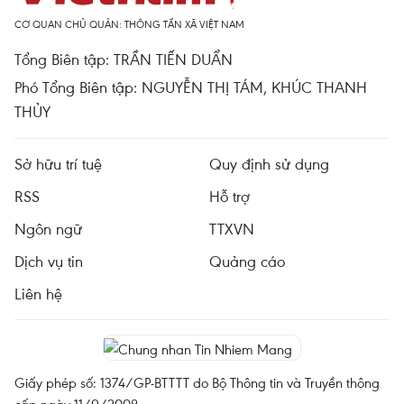
CƠ QUAN CHỦ QUẢN: THÔNG TẤN XÃ VIỆT NAM
Tổng Biên tập: TRẦN TIẾN DUẨN
Phó Tổng Biên tập: NGUYỄN THỊ TÁM, KHÚC THANH
THỦY
Sở hữu trí tuệ
Quy định sử dụng
RSS
Hỗ trợ
Ngôn ngữ
TTXVN
Dịch vụ tin
Quảng cáo
Liên hệ
Giấy phép số: 1374/GP-BTTTT do Bộ Thông tin và Truyền thông
cấp ngày 11/9/2008.