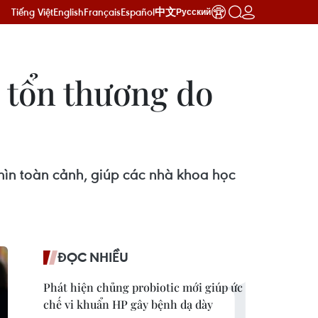
Tiếng Việt
English
Français
Español
中文
Русский
n tổn thương do
ìn toàn cảnh, giúp các nhà khoa học
ĐỌC NHIỀU
Phát hiện chủng probiotic mới giúp ức
chế vi khuẩn HP gây bệnh dạ dày