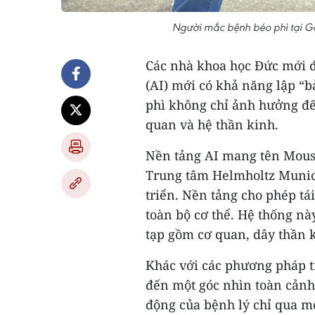
Người mắc bệnh béo phì tại Ga
Các nhà khoa học Đức mới đâ
(AI) mới có khả năng lập “bả
phì không chỉ ảnh hưởng đ
quan và hệ thần kinh.
Nền tảng AI mang tên Mous
Trung tâm Helmholtz Munic
triển. Nền tảng cho phép tá
toàn bộ cơ thể. Hệ thống nà
tạp gồm cơ quan, dây thần k
Khác với các phương pháp 
đến một góc nhìn toàn cảnh,
động của bệnh lý chỉ qua mộ