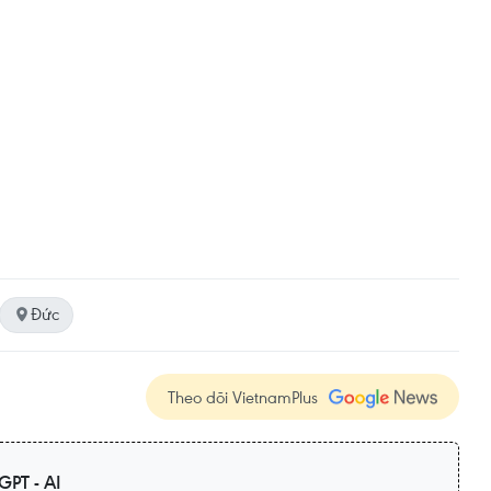
Đức
Theo dõi VietnamPlus
GPT - AI