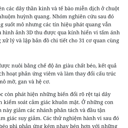
iên các dây thần kinh và tế bào miễn dịch ở chuột
 nhuộm huỳnh quang. Nhóm nghiên cứu sau đó
g suốt mô nhưng các tín hiệu phát quang vẫn
u hình ảnh 3D thu được qua kính hiển vi tấm ánh
 xử lý và lập bản đồ chi tiết cho 31 cơ quan cùng
ược nuôi bằng chế độ ăn giàu chất béo, kết quả
ch hoạt phản ứng viêm và làm thay đổi cấu trúc
mô mỡ, gan và hệ cơ.
c còn phát hiện những biến đổi rõ rệt tại dây
an kiểm soát cảm giác khuôn mặt. Ở những con
nh này giảm các nhánh phân tách và đầu tận
ảm giác suy giảm. Các thử nghiệm hành vi sau đó
béo phì phản ứng kém nhạy bén hơn với những