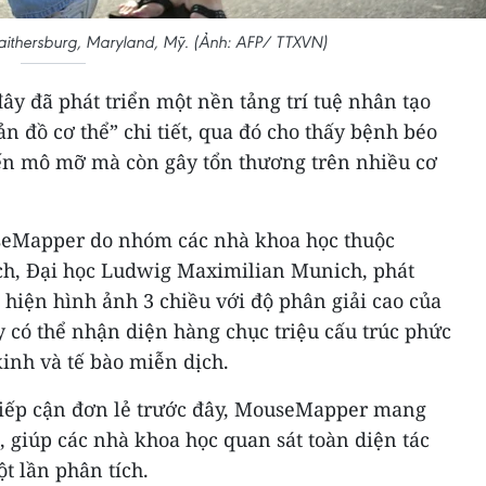
ithersburg, Maryland, Mỹ. (Ảnh: AFP/ TTXVN)
y đã phát triển một nền tảng trí tuệ nhân tạo
n đồ cơ thể” chi tiết, qua đó cho thấy bệnh béo
ến mô mỡ mà còn gây tổn thương trên nhiều cơ
eMapper do nhóm các nhà khoa học thuộc
h, Đại học Ludwig Maximilian Munich, phát
i hiện hình ảnh 3 chiều với độ phân giải cao của
y có thể nhận diện hàng chục triệu cấu trúc phức
inh và tế bào miễn dịch.
tiếp cận đơn lẻ trước đây, MouseMapper mang
 giúp các nhà khoa học quan sát toàn diện tác
t lần phân tích.