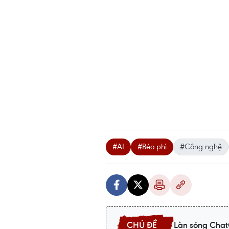
#AI
#Béo phì
#Công nghệ
Làn sóng Chat