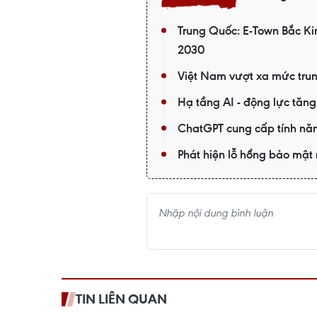
Trung Quốc: E-Town Bắc Ki
2030
Việt Nam vượt xa mức trun
Hạ tầng AI - động lực tă
ChatGPT cung cấp tính năn
Phát hiện lỗ hổng bảo mật n
TIN LIÊN QUAN