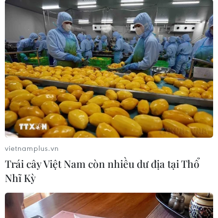
Ông Hosseinzadeh-Shahabi cho biết các kết quả
khai quật, khảo sát thực địa và nghiên cứu so
sánh đều cho thấy pháo đài này có chức năng
vượt xa một khu định cư thông thường. Những
bằng chứng thu thập được cho thấy đây là một
căn cứ hải quân chiến lược, nơi trang bị, chuẩn
bị và điều động các hạm đội của Iran tới eo biển
Hormuz.
Các nhà nghiên cứu nhận định cơ sở này được
xây dựng nhằm theo dõi các tuyến hàng hải và
giám sát những đoàn tàu thương mại hoạt động
vietnamplus.vn
trên tuyến Con đường Tơ lụa trên biển. Đây là
Trái cây Việt Nam còn nhiều dư địa tại Thổ
những tàu vận chuyển hàng hóa từ các trung
Nhĩ Kỳ
tâm sản xuất lớn ở châu Á, đặc biệt là Trung
Quốc và Ấn Độ, tới các thị trường phía Tây.