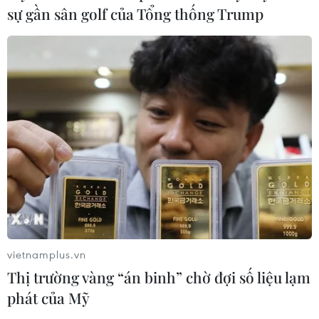
04/08/2026 22:42
sự gần sân golf của Tổng thống Trump
Đến năm 2030, Việt Nam làm chủ tối
thiểu 10 công nghệ lõi
04/08/2026 15:34
Xem thêm
vietnamplus.vn
Thị trường vàng “án binh” chờ đợi số liệu lạm
CƠ QUAN CHỦ QUẢN: THÔNG TẤN XÃ VIỆT NAM
phát của Mỹ
Tổng Biên tập: TRẦN TIẾN DUẨN