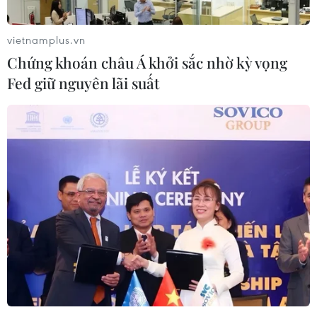
vietnamplus.vn
Chứng khoán châu Á khởi sắc nhờ kỳ vọng
Fed giữ nguyên lãi suất
Iran: Những bằng chứng khảo cổ hé lộ về
ngôi làng cổ 7.000 năm tuổi
07/12/2025 08:18
Một số bằng chứng khảo cổ cho thấy một làng cổ thuộc
thiên niên kỷ thứ 5-6 trước Công nguyên đã tồn tại ngay
dưới trung tâm thành phố lịch sử thời trung đại
Beladshapur, thuộc Dehdasht ngày nay.