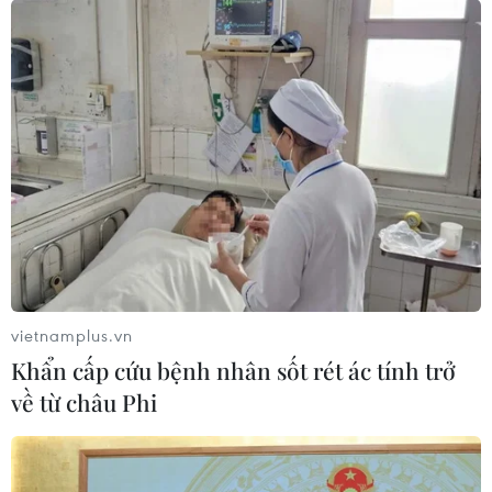
cổ Dagh Jazeera, hứa hẹn mở ra cánh cửa trong tìm
hiểu lịch sử định cư của người Iran.
vietnamplus.vn
Khẩn cấp cứu bệnh nhân sốt rét ác tính trở
về từ châu Phi