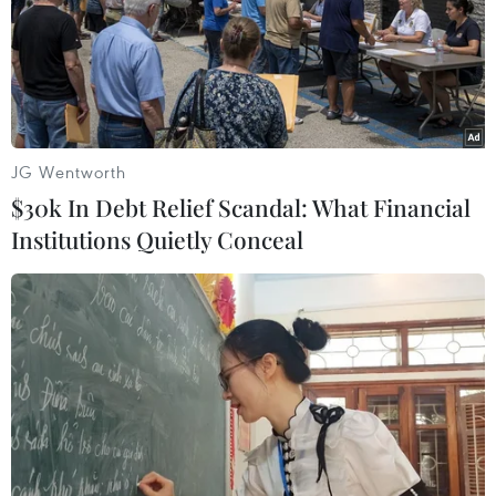
(TTXVN/Vietnam+)
JG Wentworth
$30k In Debt Relief Scandal: What Financial
Institutions Quietly Conceal
#Iran
#eo biển Hormuz
#căn cứ hải quân
#Đế chế Parthia
Iran