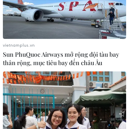
vietnamplus.vn
Sun PhuQuoc Airways mở rộng đội tàu bay
thân rộng, mục tiêu bay đến châu Âu