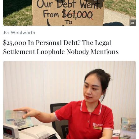
Hormuz.
JG Wentworth
$25,000 In Personal Debt? The Legal
Settlement Loophole Nobody Mentions
Hình ảnh eo biển Hormuz được quan sát từ vệ tinh. (Ảnh: Getty
Images/TTXVN)
Các cuộc khai quật khảo cổ tại miền Nam Iran
đã phát hiện những bằng chứng mới cho thấy