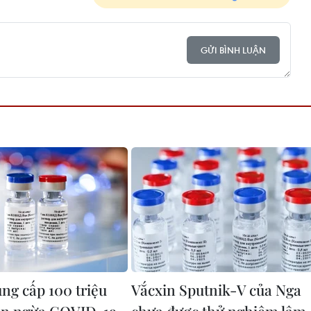
GỬI BÌNH LUẬN
ung cấp 100 triệu
Vắcxin Sputnik-V của Nga