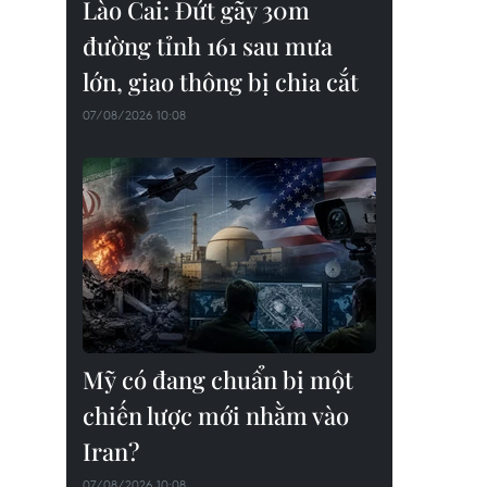
Lào Cai: Đứt gãy 30m
đường tỉnh 161 sau mưa
lớn, giao thông bị chia cắt
07/08/2026 10:08
Mỹ có đang chuẩn bị một
chiến lược mới nhằm vào
Iran?
07/08/2026 10:08