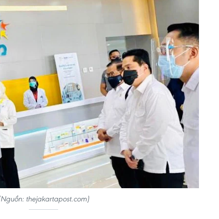
(Nguồn: thejakartapost.com)