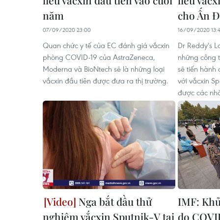
liều vắcxin đầu tiên vào cuối
liều vắc
năm
cho Ấn 
07/09/2020 23:00
16/09/2020 13:
Quan chức y tế của EC đánh giá vắcxin
Dr Reddy's La
phòng COVID-19 của AstraZeneca,
những công t
Moderna và BioNtech sẽ là những loại
sẽ tiến hành 
vắcxin đầu tiên được đưa ra thị trường.
với vắcxin Sp
được các nhà
Nga bắt đầu thử
IMF: Khủ
nghiệm vắcxin Sputnik-V tại
do COVI