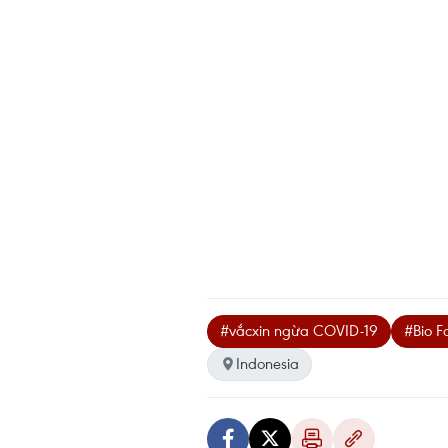
#vắcxin ngừa COVID-19
#Bio 
Indonesia