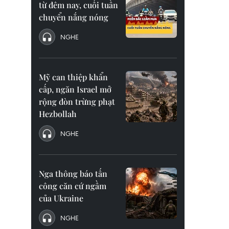
từ đêm nay, cuối tuần
chuyển nắng nóng
NGHE
Mỹ can thiệp khẩn
cấp, ngăn Israel mở
rộng đòn trừng phạt
Hezbollah
NGHE
Nga thông báo tấn
công căn cứ ngầm
của Ukraine
NGHE