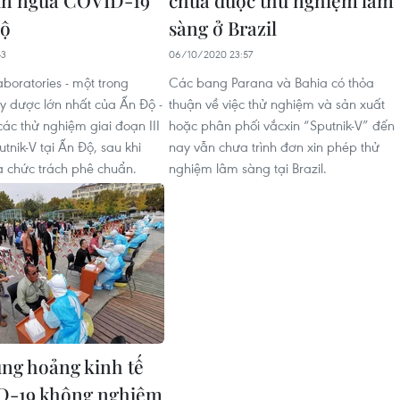
xin ngừa COVID-19
chưa được thử nghiệm lâm
Độ
sàng ở Brazil
43
06/10/2020 23:57
boratories - một trong
Các bang Parana và Bahia có thỏa
y dược lớn nhất của Ấn Độ -
thuận về việc thử nghiệm và sản xuất
các thử nghiệm giai đoạn III
hoặc phân phối vắcxin “Sputnik-V” đến
utnik-V tại Ấn Độ, sau khi
nay vẫn chưa trình đơn xin phép thử
 chức trách phê chuẩn.
nghiệm lâm sàng tại Brazil.
ng hoảng kinh tế
D-19 không nghiêm