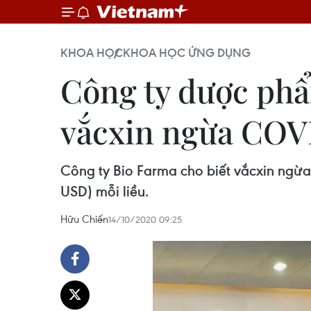
KHOA HỌC
KHOA HỌC ỨNG DỤNG
Công ty dược phẩ
vắcxin ngừa COV
Công ty Bio Farma cho biết vắcxin ngừ
USD) mỗi liều.
Hữu Chiến
14/10/2020 09:25