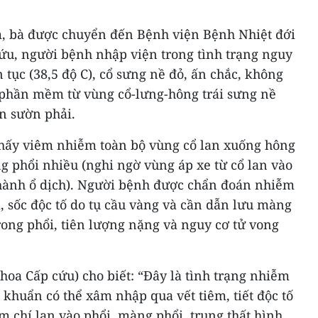
, bà được chuyển đến Bệnh viện Bệnh Nhiệt đới
ứu, người bệnh nhập viện trong tình trạng nguy
ên tục (38,5 độ C), cổ sưng nề đỏ, ấn chắc, không
 phần mềm từ vùng cổ-lưng-hông trái sưng nề
n sườn phải.
thấy viêm nhiễm toàn bộ vùng cổ lan xuống hông
g phổi nhiều (nghi ngờ vùng áp xe từ cổ lan vào
hành ổ dịch). Người bệnh được chẩn đoán nhiễm
sốc độc tố do tụ cầu vàng và cần dẫn lưu màng
rong phổi, tiên lượng nặng và nguy cơ tử vong
oa Cấp cứu) cho biết: “Đây là tình trạng nhiễm
khuẩn có thể xâm nhập qua vết tiêm, tiết độc tố
 chí lan vào phổi, màng phổi, trung thất hình