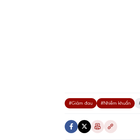
#Giảm đau
#Nhiễm khuẩn