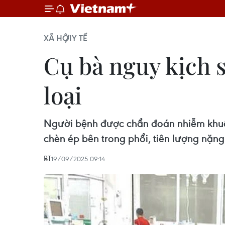
XÃ HỘI
Y TẾ
Cụ bà nguy kịch 
loại
Người bệnh được chẩn đoán nhiễm khuẩ
chèn ép bên trong phổi, tiên lượng nặng
BT
19/09/2025 09:14