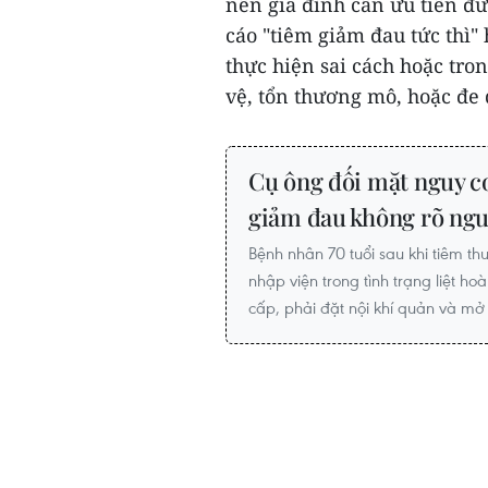
nên gia đình cần ưu tiên đư
cáo "tiêm giảm đau tức thì"
thực hiện sai cách hoặc tro
vệ, tổn thương mô, hoặc đe 
Cụ ông đối mặt nguy cơ 
giảm đau không rõ ng
Bệnh nhân 70 tuổi sau khi tiêm t
nhập viện trong tình trạng liệt ho
cấp, phải đặt nội khí quản và mở