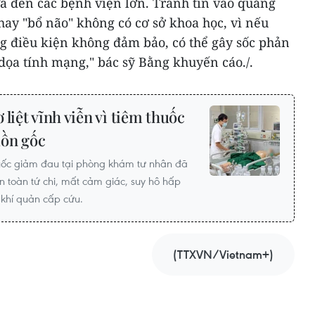
a đến các bệnh viện lớn. Tránh tin vào quảng
 hay "bổ não" không có cơ sở khoa học, vì nếu
ng điều kiện không đảm bảo, có thể gây sốc phản
dọa tính mạng," bác sỹ Bằng khuyến cáo./.
liệt vĩnh viễn vì tiêm thuốc
uồn gốc
huốc giảm đau tại phòng khám tư nhân đã
àn toàn tứ chi, mất cảm giác, suy hô hấp
 khí quản cấp cứu.
(TTXVN/Vietnam+)