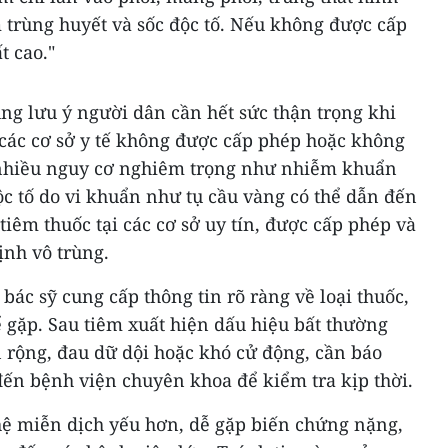
 trùng huyết và sốc độc tố. Nếu không được cấp
t cao."
g lưu ý người dân cần hết sức thận trọng khi
i các cơ sở y tế không được cấp phép hoặc không
 nhiều nguy cơ nghiêm trọng như nhiễm khuẩn
c tố do vi khuẩn như tụ cầu vàng có thể dẫn đến
tiêm thuốc tại các cơ sở uy tín, được cấp phép và
ịnh vô trùng.
bác sỹ cung cấp thông tin rõ ràng về loại thuốc,
ể gặp. Sau tiêm xuất hiện dấu hiệu bất thường
an rộng, đau dữ dội hoặc khó cử động, cần báo
 đến bệnh viện chuyên khoa để kiểm tra kịp thời.
 hệ miễn dịch yếu hơn, dễ gặp biến chứng nặng,