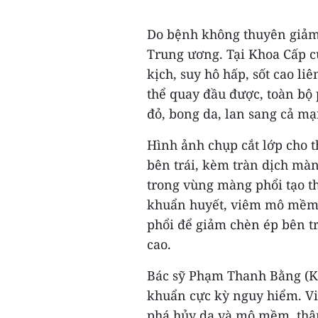
Do bệnh không thuyên giảm
Trung ương. Tại Khoa Cấp c
kịch, suy hô hấp, sốt cao li
thể quay đầu được, toàn bộ
đỏ, bong da, lan sang cả mạ
Hình ảnh chụp cắt lớp cho 
bên trái, kèm tràn dịch màn
trong vùng màng phổi tạo t
khuẩn huyết, viêm mô mềm, 
phổi để giảm chèn ép bên t
cao.
Bác sỹ Phạm Thanh Bằng (Kh
khuẩn cực kỳ nguy hiểm. Vi 
phá hủy da và mô mềm, thậm