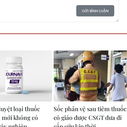
GỬI BÌNH LUẬN
uyệt loại thuốc
Sốc phản vệ sau tiêm thuốc
 mới không có
cô giáo được CSGT đưa đi
gây nghiện
cấp cứu kịp thời