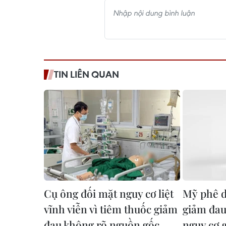
TIN LIÊN QUAN
Cụ ông đối mặt nguy cơ liệt
Mỹ phê d
vĩnh viễn vì tiêm thuốc giảm
giảm đau
đau không rõ nguồn gốc
nguy cơ 