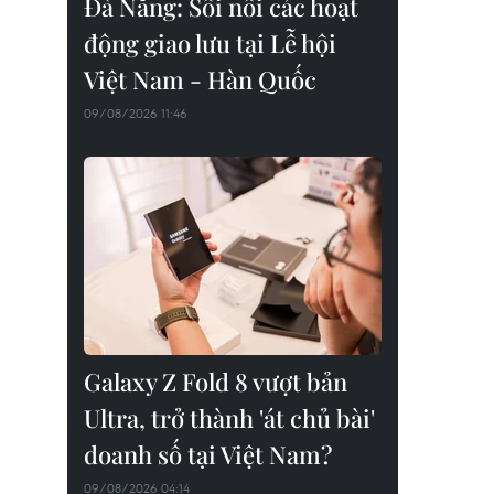
Đà Nẵng: Sôi nổi các hoạt
động giao lưu tại Lễ hội
Việt Nam - Hàn Quốc
09/08/2026 11:46
Galaxy Z Fold 8 vượt bản
Ultra, trở thành 'át chủ bài'
doanh số tại Việt Nam?
09/08/2026 04:14