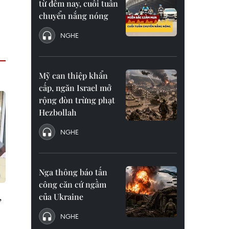
từ đêm nay, cuối tuần
chuyển nắng nóng
NGHE
Mỹ can thiệp khẩn
cấp, ngăn Israel mở
rộng đòn trừng phạt
Hezbollah
NGHE
Nga thông báo tấn
công căn cứ ngầm
,
của Ukraine
NGHE