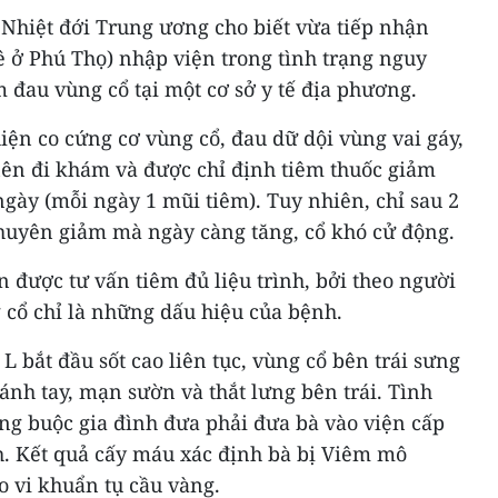
 Nhiệt đới Trung ương cho biết vừa tiếp nhận
ê ở Phú Thọ) nhập viện trong tình trạng nguy
m đau vùng cổ tại một cơ sở y tế địa phương.
hiện co cứng cơ vùng cổ, đau dữ dội vùng vai gáy,
ên đi khám và được chỉ định tiêm thuốc giảm
ngày (mỗi ngày 1 mũi tiêm). Tuy nhiên, chỉ sau 2
huyên giảm mà ngày càng tăng, cổ khó cử động.
n được tư vấn tiêm đủ liệu trình, bởi theo người
 cổ chỉ là những dấu hiệu của bệnh.
L bắt đầu sốt cao liên tục, vùng cổ bên trái sưng
ánh tay, mạn sườn và thắt lưng bên trái. Tình
ng buộc gia đình đưa phải đưa bà vào viện cấp
nh. Kết quả cấy máu xác định bà bị Viêm mô
 vi khuẩn tụ cầu vàng.