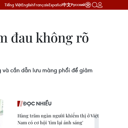
Tiếng Việt
English
Français
Español
中文
Русский
ảm đau không rõ
g và cần dẫn lưu màng phổi để giảm
ĐỌC NHIỀU
Hàng trăm ngàn người khiếm thị ở Việt
Nam có cơ hội 'tìm lại ánh sáng'