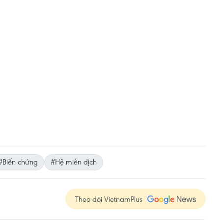
#Biến chứng
#Hệ miễn dịch
Theo dõi VietnamPlus