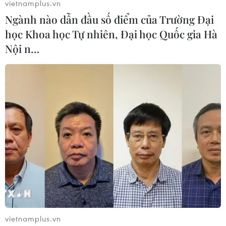
vietnamplus.vn
của Pfizer/BioNTech trên 570 tình nguyện viên.
Ngành nào dẫn đầu số điểm của Trường Đại
học Khoa học Tự nhiên, Đại học Quốc gia Hà
Nội n…
Cuba phát triển loại vaccine mới chống
biến thể Omicron
vietnamplus.vn