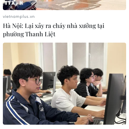
vietnamplus.vn
Hà Nội: Lại xảy ra cháy nhà xưởng tại
phường Thanh Liệt
Kết hợp mũi vaccine tăng cường của
Pfizer và vaccine phế cầu khuẩn
12/01/2022 23:40
Pfizer đã thử nghiệm cùng lúc tiêm cả vaccine phế cầu
khuẩn liên hợp thế hệ tiếp theo của công ty có tên
PREVNAR 20 và mũi thứ ba vaccine ngừa COVID-19