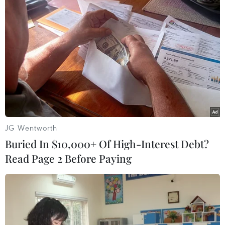
JG Wentworth
Buried In $10,000+ Of High-Interest Debt?
Read Page 2 Before Paying
#Quimi-Vio
#Phế cầu khuẩn
#Đảng Cộng sản Cuba
#BioCubaFarma
#Viêm tai giữa
Cuba