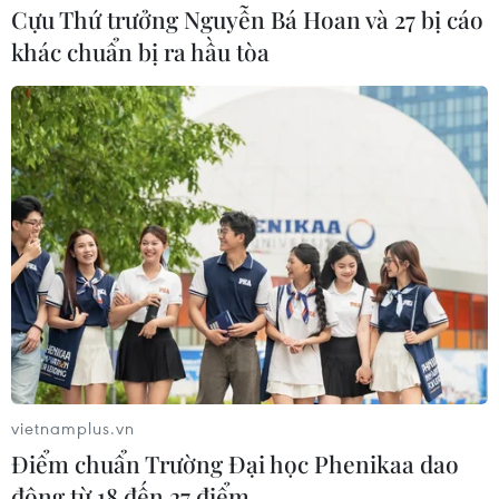
26/07/2022 06:40
Cựu Thứ trưởng Nguyễn Bá Hoan và 27 bị cáo
Chủ tịch Tập đoàn BioCubaFarma cho biết đã sẵn sàng
khác chuẩn bị ra hầu tòa
bắt đầu quá trình thử nghiệm tiền lâm sàng và lâm
sàng trên cơ thể người ở cấp độ phòng thí nghiệm.
vietnamplus.vn
Điểm chuẩn Trường Đại học Phenikaa dao
động từ 18 đến 27 điểm