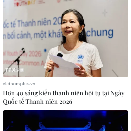
Đến năm 2030, Việt Nam làm chủ ít
nhất 4 công nghệ chiến lược
06/08/2026 12:58
Mảnh vỡ tên lửa SpaceX va chạm Mặt
Trăng, dấy lên lo ngại về rác thải vũ
trụ
vietnamplus.vn
06/08/2026 10:24
Hơn 40 sáng kiến thanh niên hội tụ tại Ngày
Quốc tế Thanh niên 2026
Lần đầu tiên chụp được bề mặt Mặt
Trời với độ nét chưa từng có
06/08/2026 09:41