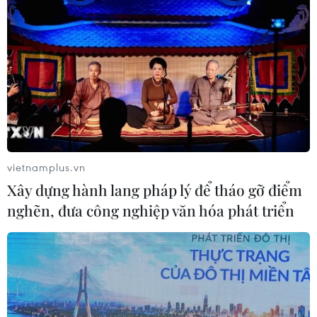
Ca vi phẫu ghép da đầu hiếm gặp
giúp bé gái phục hồi sau 10 năm
06/08/2026 07:15
Việt Nam hướng tới làm
chủ 10 công nghệ lõi vào năm 2030
vietnamplus.vn
06/08/2026 04:38
Xây dựng hành lang pháp lý để tháo gỡ điểm
nghẽn, đưa công nghiệp văn hóa phát triển
Việt Nam và Lào thúc đẩy hợp tác
khoa học
05/08/2026 23:43