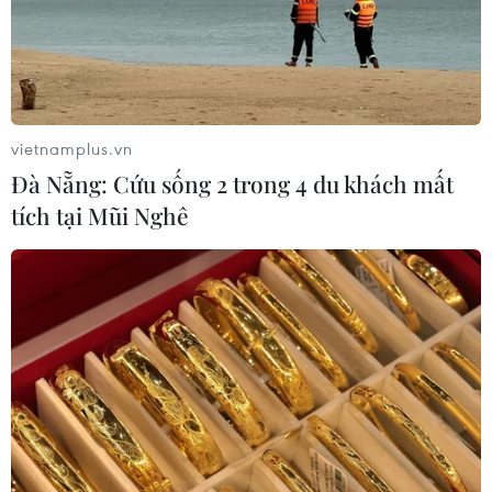
vietnamplus.vn
Đà Nẵng: Cứu sống 2 trong 4 du khách mất
tích tại Mũi Nghê
TIN CÙNG CHUYÊN MỤC
Ngoại giao khoa học công nghệ: Khi