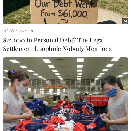
JG Wentworth
$25,000 In Personal Debt? The Legal
Settlement Loophole Nobody Mentions
Phế cầu khuẩn là nguyên nhân gây ra khoảng 1,6 triệu ca tử
vong trên toàn thế giới mỗi năm. (Nguồn: Plenglish)
Cuba đã nối lại các thử nghiệm lâm sàng đối với
ứng cử viên vaccine Quimi-Vio, do các nhà khoa
học thuộc Viện Vaccine Finlay (IFV) nghiên cứu
và phát triển.