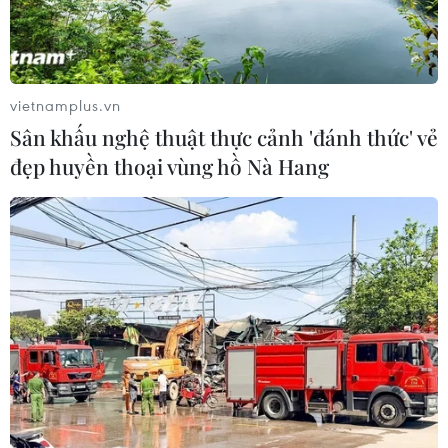
vietnamplus.vn
Sân khấu nghệ thuật thực cảnh 'đánh thức' vẻ
đẹp huyền thoại vùng hồ Nà Hang
Cập nhật dự phòng bệnh do phế cầu
khuẩn với chuyên gia quốc tế
31/12/2020 02:27
Phế cầu khuẩn là loại vi khuẩn thường trú trong hầu
họng người lớn và trẻ em. Loại vi khuẩn này gây ra 4
loại bệnh nguy hiểm, bao gồm: Viêm màng não, nhiễm
trùng huyết, viêm tai giữa cấp.