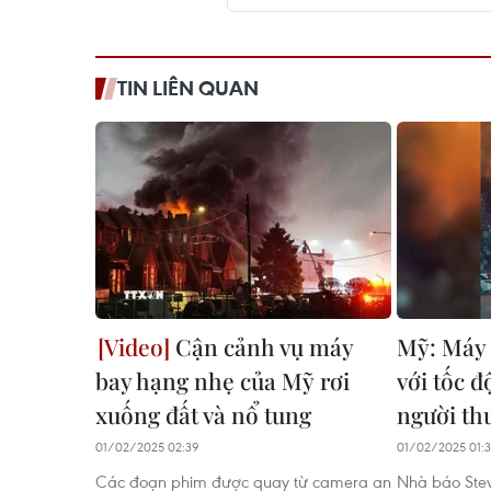
TIN LIÊN QUAN
Cận cảnh vụ máy
Mỹ: Máy 
bay hạng nhẹ của Mỹ rơi
với tốc 
xuống đất và nổ tung
người th
01/02/2025 02:39
01/02/2025 01:
Các đoạn phim được quay từ camera an
Nhà báo Stev