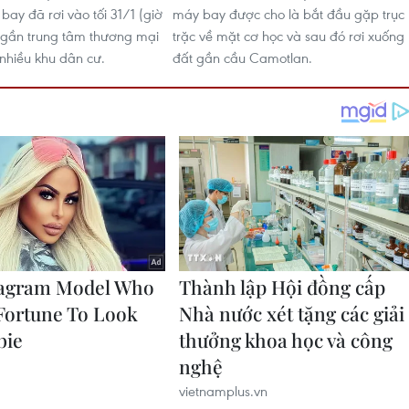
bay đã rơi vào tối 31/1 (giờ
máy bay được cho là bắt đầu gặp trục
 gần trung tâm thương mại
trặc về mặt cơ học và sau đó rơi xuống
 nhiều khu dân cư.
đất gần cầu Camotlan.