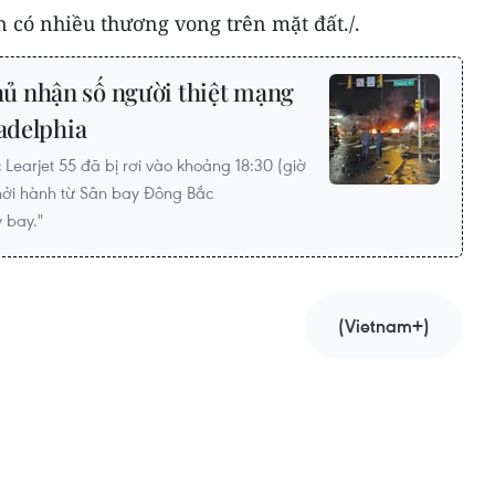
n có nhiều thương vong trên mặt đất./.
ủ nhận số người thiệt mạng
ladelphia
Learjet 55 đã bị rơi vào khoảng 18:30 (giờ
khởi hành từ Sân bay Đông Bắc
 bay."
(Vietnam+)