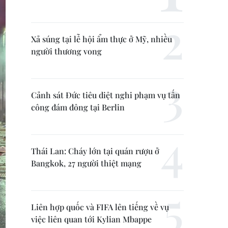
Xả súng tại lễ hội ẩm thực ở Mỹ, nhiều
người thương vong
Cảnh sát Đức tiêu diệt nghi phạm vụ tấn
công đám đông tại Berlin
Thái Lan: Cháy lớn tại quán rượu ở
Bangkok, 27 người thiệt mạng
Liên hợp quốc và FIFA lên tiếng về vụ
việc liên quan tới Kylian Mbappe