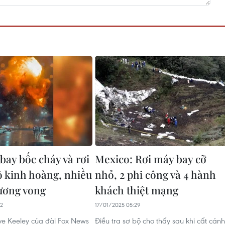
bay bốc cháy và rơi
Mexico: Rơi máy bay cỡ
độ kinh hoàng, nhiều
nhỏ, 2 phi công và 4 hành
ương vong
khách thiệt mạng
32
17/01/2025 05:29
e Keeley của đài Fox News
Điều tra sơ bộ cho thấy sau khi cất cánh