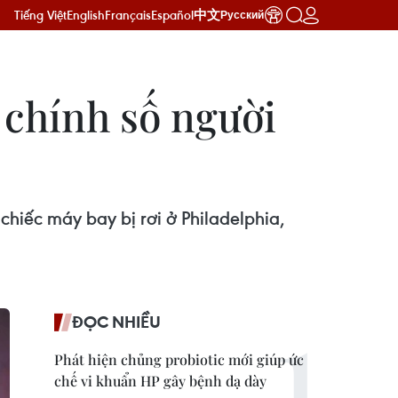
Tiếng Việt
English
Français
Español
中文
Русский
 chính số người
hiếc máy bay bị rơi ở Philadelphia,
ĐỌC NHIỀU
Phát hiện chủng probiotic mới giúp ức
chế vi khuẩn HP gây bệnh dạ dày