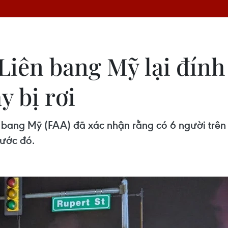
iên bang Mỹ lại đính
y bị rơi
bang Mỹ (FAA) đã xác nhận rằng có 6 người trên c
rước đó.