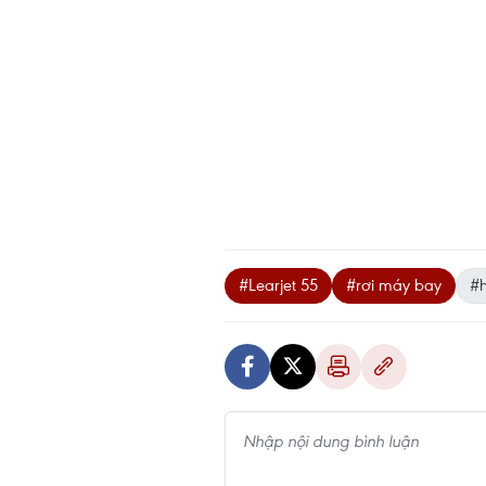
#Learjet 55
#rơi máy bay
#