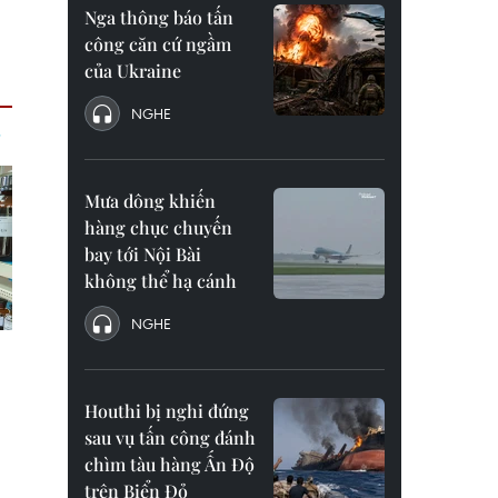
Nga thông báo tấn
công căn cứ ngầm
của Ukraine
NGHE
Mưa dông khiến
hàng chục chuyến
bay tới Nội Bài
không thể hạ cánh
NGHE
Houthi bị nghi đứng
sau vụ tấn công đánh
chìm tàu hàng Ấn Độ
trên Biển Đỏ