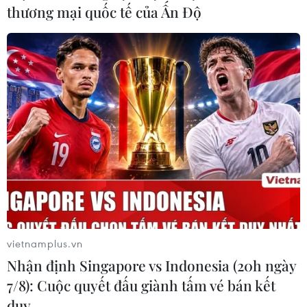
thương mại quốc tế của Ấn Độ
(TTXVN/Vietnam+)
vietnamplus.vn
Nhận định Singapore vs Indonesia (20h ngày
#Bảo vệ rừng
#Trí tuệ nhân tạo
#Biến đổi khí hậu
7/8): Cuộc quyết đấu giành tấm vé bán kết
duy …