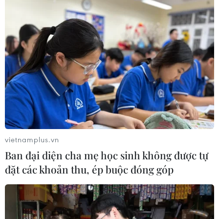
vietnamplus.vn
Ban đại diện cha mẹ học sinh không được tự
TIN CÙNG CHUYÊN MỤC
đặt các khoản thu, ép buộc đóng góp
Áp thấp nhiệt đới đổi hướng trên
vùng biển phía Đông khu vực vịnh
Bắc Bộ
07/08/2026 23:29