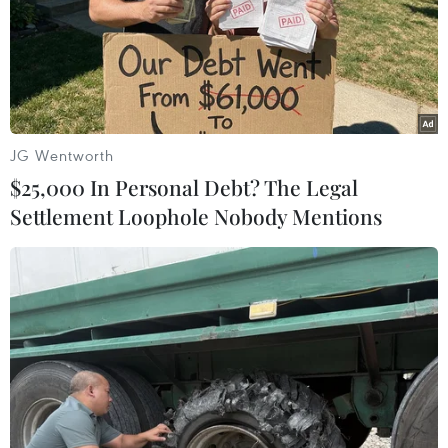
là biện pháp hữu ích giúp
giảm khí carbon
Nghiên cứu trên tạp chí Nature
giữa tháng 11/2023 chỉ ra rằng
việc phục hồi các khu rừng toàn
JG Wentworth
cầu có thể giúp cô lập lượng
$25,000 In Personal Debt? The Legal
carbon nhiều gấp 22 lần lượng
khí carbon phát thải trong 1 năm
Settlement Loophole Nobody Mentions
trên thế giới.
Ông Barney Swan, đồng sáng lập tổ chức từ
thiện tái tạo thiên nhiên ClimateForce và là con
trai của nhà thám hiểm vùng cực nổi tiếng
người Anh Robert Swan, khẳng định cần có các
mô hình mạnh mẽ hơn để tăng tốc bảo tồn, thúc
đẩy nền kinh tế xanh trong tương lai và đa