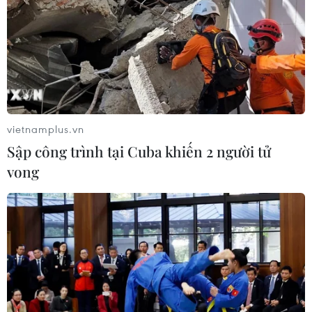
vietnamplus.vn
Sập công trình tại Cuba khiến 2 người tử
vong
Bảo vệ rừng là biện pháp
hữu ích giúp giảm khí carbon
22/11/2023 05:10
Nghiên cứu trên tạp chí Nature giữa tháng 11/2023 chỉ
ra rằng việc phục hồi các khu rừng toàn cầu có thể giúp
cô lập lượng carbon nhiều gấp 22 lần lượng khí carbon