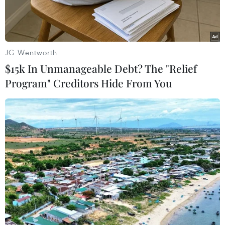
JG Wentworth
$15k In Unmanageable Debt? The "Relief
Program" Creditors Hide From You
Ảnh minh họa. (Nguồn: AFP/TTXVN)
Hậu quả của biến đổi khí hậu đang ngày càng
nặng nề và rõ nét, ảnh hưởng khôn lường đến
cuộc sống của con người.
Rừng được ví như “lá phổi của hành tinh” và