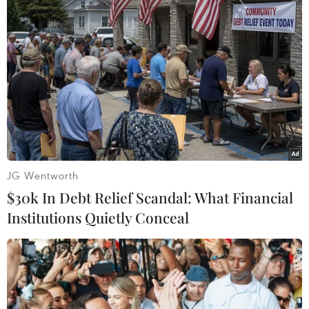
trong nỗ lực toàn cầu nhằm ngăn chặn phá
rừng, suy thoái rừng và phục hồi rừng.
Đổi mới công nghệ có thể trao quyền cho người
dân bản địa, những người trông coi phần lớn
diện tích rừng nguyên sinh còn lại trên thế giới,
thông qua việc lập bản đồ và đảm bảo đất đai
truyền thống, cũng như tạo điều kiện tiếp cận
tài chính khí hậu.
JG Wentworth
Tại Australia, tổ chức tái tạo thiên nhiên
$30k In Debt Relief Scandal: What Financial
ClimateForce đang nghiên cứu phát triển một
Institutions Quietly Conceal
nơi thử nghiệm các kỹ thuật tái sinh nhiệt đới
tại một phần của Rừng mưa nhiệt đới Daintree,
được UNESCO công nhận là Di sản thế giới.
ClimateForce hợp tác, sử dụng công nghệ Nền
tảng quản lý thông minh dựa trên AI của NTT