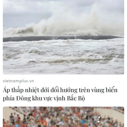
Các tỉnh Tây Nguyên và Nam Bộ căng
mình bảo vệ rừng trước “giặc lửa”
08/03/2024 23:21
Lực lượng kiểm lâm và các chủ rừng tại Đắk Lắk, Bình
Phước, Cà Mau hiện đang ở trạng thái cảnh giác cao
độ, sẵn sàng các phương án ứng phó với nguy cơ cháy
rừng có thể xảy ra bất kỳ lúc nào.
vietnamplus.vn
Áp thấp nhiệt đới đổi hướng trên vùng biển
phía Đông khu vực vịnh Bắc Bộ