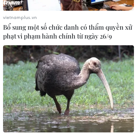
vietnamplus.vn
Bổ sung một số chức danh có thẩm quyền xử
phạt vi phạm hành chính từ ngày 26/9
#Đà Nẵng
#Quảng Nam
#Bão số 11
#Sơ tán
#Xả lũ
TP. Đà Nẵng
Quảng Nam
Quảng Ngãi
Theo dõi VietnamPlus