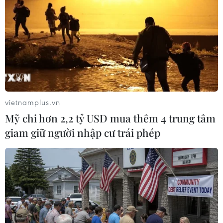
vietnamplus.vn
Mỹ chi hơn 2,2 tỷ USD mua thêm 4 trung tâm
Ngư dân xã Gio Hải, huyện Gio Linh đưa ngư lưới
giam giữ người nhập cư trái phép
cụ lên bờ
phòng chống bão số 11.(Ảnh: Hồ Cầu/TTXVN)
Toàn bộ tàu thuyền của tỉnh đã vào nơi neo đậu
an toàn. Các vùng chịu ảnh hưởngtrực tiếp của
bão, vùng thường xuyên ngập sâu, sạt lở đất, lũ
quét, ngập cục bộđã di dân và có phương án cụ