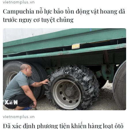
vietnamplus.vn
Campuchia nỗ lực bảo tồn động vật hoang dã
trước nguy cơ tuyệt chủng
TIN CÙNG CHUYÊN MỤC
Áp thấp nhiệt đới đổi hướng trên
vùng biển phía Đông khu vực vịnh
Bắc Bộ
07/08/2026 23:29
Bổ sung một số chức danh có thẩm
quyền xử phạt vi phạm hành chính
từ ngày 26/9
07/08/2026 23:00
vietnamplus.vn
Đã xác định phương tiện khiến hàng loạt ôtô