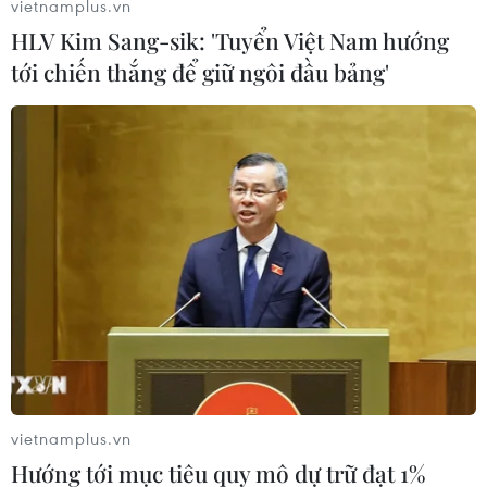
vietnamplus.vn
HLV Kim Sang-sik: 'Tuyển Việt Nam hướng
tới chiến thắng để giữ ngôi đầu bảng'
vietnamplus.vn
Hướng tới mục tiêu quy mô dự trữ đạt 1%