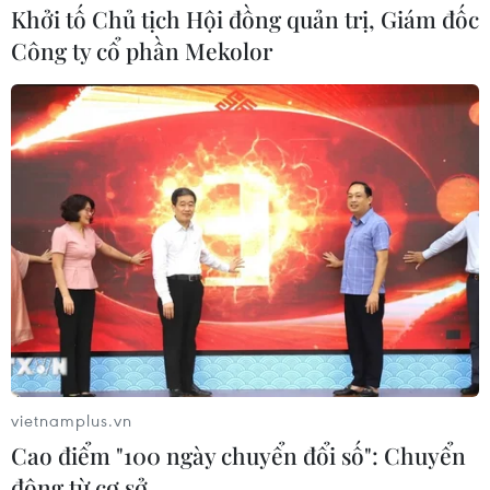
bổ sung, sửa đổi điều lệ Đoàn.
Khởi tố Chủ tịch Hội đồng quản trị, Giám đốc
Công ty cổ phần Mekolor
vietnamplus.vn
Cao điểm "100 ngày chuyển đổi số": Chuyển
động từ cơ sở