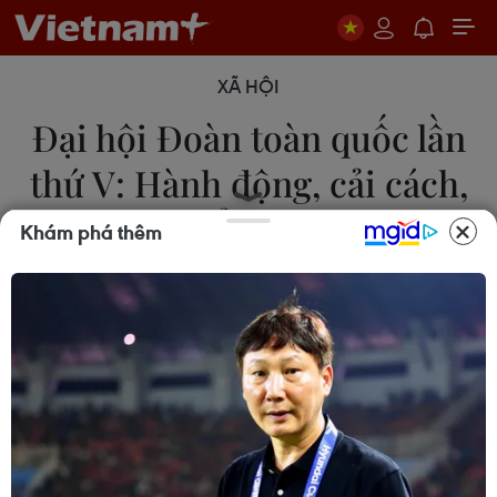
XÃ HỘI
Đại hội Đoàn toàn quốc lần
thứ V: Hành động, cải cách,
đổi mới
Khám phá thêm
13/12/2022 08:00
Đại hội Đoàn Thanh niên Cộng sản Hồ Chí Minh
lần thứ V là sự kiện chính trị đặc biệt quan trọng
của thế hệ trẻ trong công cuộc đổi mới, là kỳ Đại
hội của hành động vì tương lai, hạnh phúc nhân
dân.