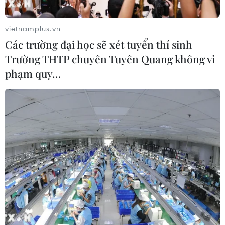
vietnamplus.vn
Các trường đại học sẽ xét tuyển thí sinh
Trường THTP chuyên Tuyên Quang không vi
phạm quy…
Thanh niên TP.HCM xác định chuyển đổi
số là động lực phát triển
16/10/2022 07:36
Bí thư thứ nhất Trung ương Đoàn Bùi Quang Huy đề
nghị thành đoàn TP.HCM cần khẳng định vai trò tiên
phong của tổ chức đoàn trong quá trình tham gia xây
dựng chính phủ số, kinh tế số, xã hội số.