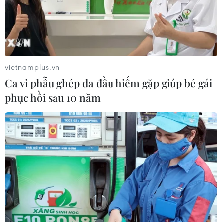
vietnamplus.vn
Ca vi phẫu ghép da đầu hiếm gặp giúp bé gái
phục hồi sau 10 năm
TIN CÙNG CHUYÊN MỤC
Cà Mau hợp nhất 4 trường cao đẳng,
tăng quy mô đào tạo nhân lực chất
lượng cao
06/08/2026 11:43