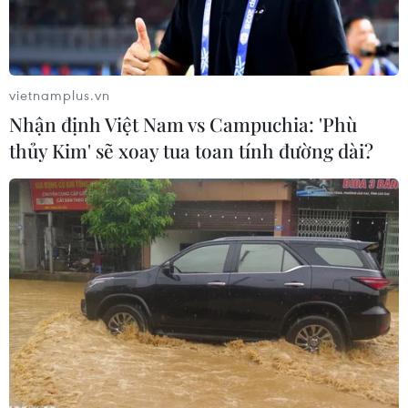
vietnamplus.vn
Nhận định Việt Nam vs Campuchia: 'Phù
thủy Kim' sẽ xoay tua toan tính đường dài?