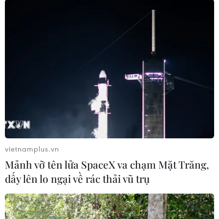
Cộng sản Hồ Chí Minh lần thứ V có 750 đại biểu
tham dự.
Với việc phát động phong trào “Tuổi trẻ xung
kích, sáng tạo xây dựng và bảo vệ Tổ quốc,” Đại
hội đại biểu toàn quốc Đoàn Thanh niên Cộng
sản Hồ Chí Minh lần thứ V là sự kiện chính trị
đặc biệt quan trọng của thế hệ trẻ trong công
cuộc đổi mới, là kỳ Đại hội của hành động vì
tương lai, hạnh phúc của nhân dân./.
(TTXVN/Vietnam+)
vietnamplus.vn
Mảnh vỡ tên lửa SpaceX va chạm Mặt Trăng,
dấy lên lo ngại về rác thải vũ trụ