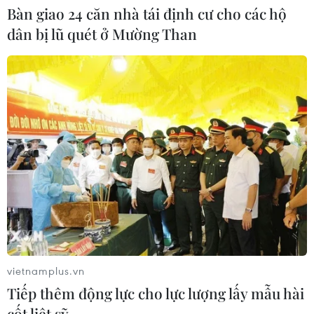
Bàn giao 24 căn nhà tái định cư cho các hộ
THỦY
dân bị lũ quét ở Mường Than
Sở hữu trí tuệ
Quy định sử dụng
RSS
Hỗ trợ
Ngôn ngữ
TTXVN
Dịch vụ tin
Quảng cáo
Liên hệ
Giấy phép số: 1374/GP-BTTTT do Bộ Thông tin và Truyền thông
cấp ngày 11/9/2008.
Quảng cáo: Phó TBT Nguyễn Thị Tám: 093.5958688, Email:
vietnamplus.vn
tamvna@gmail.com
Tiếp thêm động lực cho lực lượng lấy mẫu hài
Điện thoại: (024) 39411349 - (024) 39411348, Fax: (024)
cốt liệt sỹ
39411348