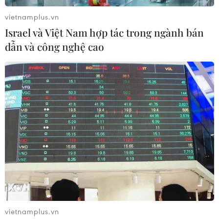
liềm, mặc các bộ quân phục gắnnhiều huân,
huy chương và hát vang những bài hát truyền
vietnamplus.vn
thống của các chiến sỹHồng quân năm xưa./.
Israel và Việt Nam hợp tác trong ngành bán
dẫn và công nghệ cao
Văn Long-Thanh Hải/Berlin (Vietnam+)
vietnamplus.vn