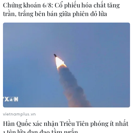
Chứng khoán 6/8: Cổ phiếu hóa chất tăng
#Treptower
#Chiến thắng phátxít
#Hồng quân Liên Xô
trần, trắng bên bán giữa phiên đỏ lửa
#Di tích
Đức
Việt Nam
Theo dõi VietnamPlus
TIN CÙNG CHUYÊN MỤC
ASC 2026: Tiếp lửa đam mê khoa học
vietnamplus.vn
cho thế hệ trẻ Việt Nam
Hàn Quốc xác nhận Triều Tiên phóng ít nhất
04/08/2026 14:08
1 tên lửa đạn đạo tầm ngắn