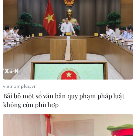
Động đất tại Nhật Bản: Cộng đồng
người Việt dần ổn định
02/08/2026 12:20
Kiều bào - cầu nối lan tỏa hình ảnh
Việt Nam trong kỷ nguyên phát triển
mới
31/07/2026 06:43
vietnamplus.vn
Bãi bỏ một số văn bản quy phạm pháp luật
Nghĩa cử cao đẹp của lao động Việt
không còn phù hợp
Nam lan tỏa trên truyền thông Nhật
Bản
31/07/2026 04:02