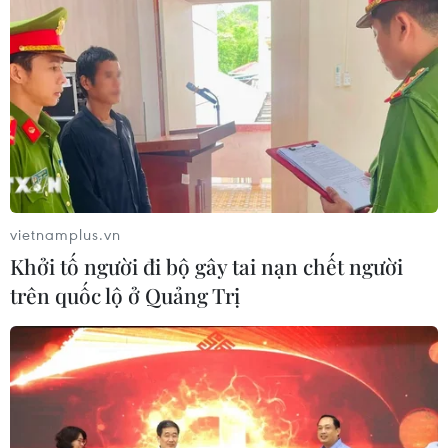
50 năm quan hệ Việt-Đức: Khi ngoại
giao nhân dân bắt đầu từ tiếng mẹ đẻ
30/07/2026 23:00
Trăn trở người giữ lửa tiếng Việt trên
quê hương thứ hai
30/07/2026 12:00
vietnamplus.vn
Khởi tố người đi bộ gây tai nạn chết người
trên quốc lộ ở Quảng Trị
Nơi tiếng mẹ đẻ được hồi sinh giữa
lòng nước Đức
30/07/2026 08:18