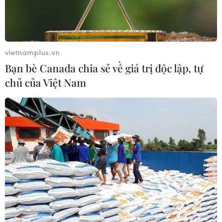
vietnamplus.vn
Bạn bè Canada chia sẻ về giá trị độc lập, tự
chủ của Việt Nam
Yên Bái: 4 người trong một gia đình bị ngộ
độc do ăn cóc nướng
21/07/2015 04:56
Bốn người trong một gia đình tại thôn Lừu 1, xã Hát Lừu,
huyện Trạm Tấu (tỉnh Yên Bái) bị ngộ độc do ăn cóc
nướng, trong đó một người đã tử vong.