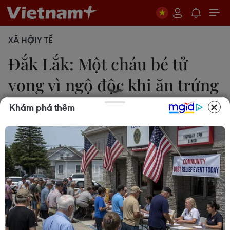
XÃ HỘI
Y TẾ
Đắk Lắk: Một cháu bé tử
vong vì ngộ độc khi ăn trứng
cóc
Khám phá thêm
Anh Dũng
06/08/2015 09:02
Trong ba cháu bé được đưa vào Bệnh viện Đa
khoa tỉnh Đắk Lắk cấp cứu chiều 5/8 do bị ngộ
độc thịt và trứng cóc, một bé gái tên H’Tuyết Niê (2
tuổi) đã tử vong.