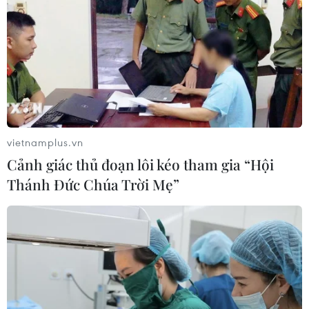
vietnamplus.vn
Cảnh giác thủ đoạn lôi kéo tham gia “Hội
TIN CÙNG CHUYÊN MỤC
Thánh Đức Chúa Trời Mẹ”
Cứu sống trẻ sinh cực non 25 tuần
thai, nặng gần 700 gram
09/08/2026 04:44
Đầu tư cho sức khỏe từ phòng bệnh
đến hạ tầng y tế