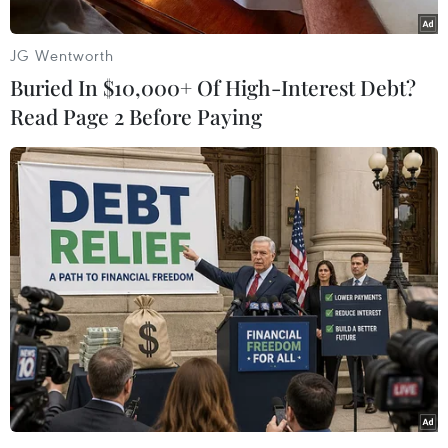
còn H’Tuyết Niê (2 tuổi) thì nằm li bì, bất tỉnh.
JG Wentworth
Khi chị H’Jút Niê hỏi, Y Chim Niê cho biết đã
Buried In $10,000+ Of High-Interest Debt?
làm thịt cóc và cả 3 anh em cùng ăn. Nghi ngờ 3
Read Page 2 Before Paying
em bị ngộ độc thịt và trứng cóc, người thân
trong gia đình đã lập tức đưa các em đến Bệnh
viện Đa khoa tỉnh Đắk Lắk cấp cứu.
Chị H’Jút Niê cho biết vào sáng cùng ngày, Y
Chim Niê cùng gia đình đi rẫy, đến gần trưa Y
Chim Niê về nhà trước để nấu cơm. Trên đường
về nhà, Y Chim Niê bắt được một con cóc và
mang về làm thịt.
Phát hiện trong bụng cóc có một buồng trứng,
do không biết trứng cóc cũng có độc nên Y Chim
Niê không bỏ đi mà lại đem nấu chung với thịt