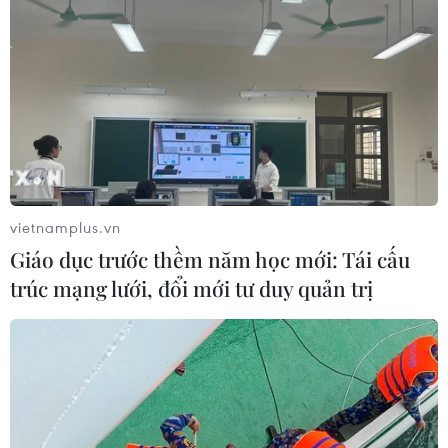
Bộ Y tế: Đề xuất quỹ Bảo hiểm y tế
thanh toán chi phí khám chữa bệnh y
học gia đình
03/08/2026 07:04
Siết giám định, kiểm soát chặt chi
phí khám chữa bệnh bảo hiểm y tế
vietnamplus.vn
02/08/2026 10:10
Giáo dục trước thềm năm học mới: Tái cấu
trúc mạng lưới, đổi mới tư duy quản trị
Điều trị hiệu quả ca ung thư phổi
mang đồng thời hai đột biến gen
hiếm gặp
02/08/2026 05:58