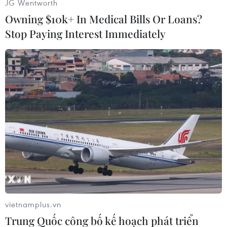
JG Wentworth
cóc, sau đó còn nhường cho em gái của mình là
Owning $10k+ In Medical Bills Or Loans?
H’Tuyết Niê ăn toàn bộ số trứng cóc.
Stop Paying Interest Immediately
Bác sỹ Trịnh Hồng Nhựt, Trưởng khoa Hồi sức
tích cực - Chống độc (Bệnh viện Đa khoa tỉnh
Đắk Lắk) khuyến cáo người dân không nên mạo
hiểm ăn thịt cóc. Tuy thịt cóc chứa nhiều chất
dinh dưỡng nhưng độc tố của cóc có rất nhiều ở
nội tạng, trứng, da, nếu chế biến không cẩn
thận rất dễ bị nhiễm độc./.
(TTXVN/Vietnam+)
vietnamplus.vn
Trung Quốc công bố kế hoạch phát triển