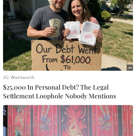
độc phải nhập viện
01/07/2015 14:02
Bác sỹ Phạm Chí Quang, giám đốc Trung tâm y tế
huyện cho biết, ngày 30/6, ở làng Mun, xã Ia Ke thuộc
huyện Phú Thiện (Gia Lai) có 59 người ăn thịt bò chết bị
ngộ độc và phải nhập viện.
JG Wentworth
$25,000 In Personal Debt? The Legal
Settlement Loophole Nobody Mentions