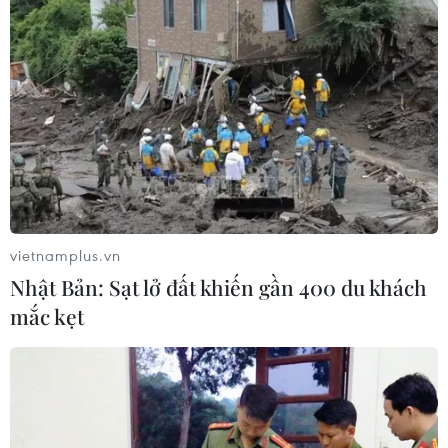
vietnamplus.vn
Nhật Bản: Sạt lở đất khiến gần 400 du khách
mắc kẹt