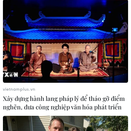
TIN LIÊN QUAN
vietnamplus.vn
Xây dựng hành lang pháp lý để tháo gỡ điểm
nghẽn, đưa công nghiệp văn hóa phát triển
Gia Lai: 59 người ăn thịt bò chết bị ngộ