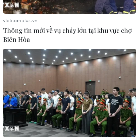
Huế được vinh danh điểm đến ẩm
thực truyền thống độc đáo nhất châu
Á
vietnamplus.vn
25/07/2026 02:32
Thông tin mới về vụ cháy lớn tại khu vực chợ
Biên Hòa
Quảng Ngãi" Tổ chức lễ hội gắn với
món ăn độc đáo của người dân ven
sông Trà
24/07/2026 15:48
Hấp dẫn sự kiện hội tụ quán bún bò
Huế tiêu biểu cả nước
23/07/2026 15:01
Bánh xèo Nam Bộ - thanh âm giòn