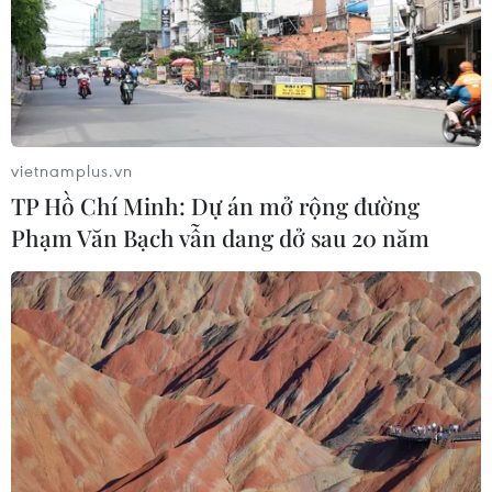
vietnamplus.vn
TP Hồ Chí Minh: Dự án mở rộng đường
Phạm Văn Bạch vẫn dang dở sau 20 năm
Mỹ cảnh báo nguy cơ khủng bố ở châu Âu
trong dịp Giáng sinh
17/11/2017 02:16
Mỹ đã đưa ra khuyến cáo đối với công dân nước này
về việc du lịch đến châu Âu, cảnh báo nguy cơ gia tăng
các vụ tấn công khủng bố trong dịp Giáng sinh và Năm
mới tại khu vực này.