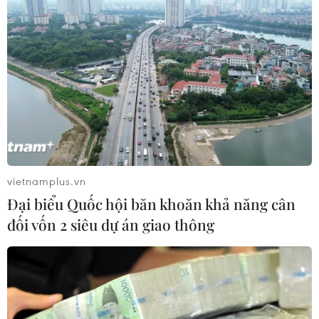
#Vietnam
#Plus
Italy
Theo dõi VietnamPlus
vietnamplus.vn
Đại biểu Quốc hội băn khoăn khả năng cân
TIN LIÊN QUAN
đối vốn 2 siêu dự án giao thông