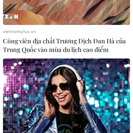
vietnamplus.vn
Công viên địa chất Trương Dịch Đan Hà của
Trung Quốc vào mùa du lịch cao điểm
Bí quyết để có thể trở thành một Ông già
Noel hoàn hảo
23/11/2017 09:00