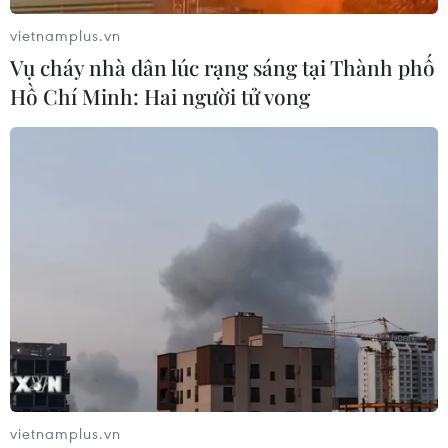
Canada thu hút hàng vạn người
vietnamplus.vn
04/12/2017 08:30
Vụ cháy nhà dân lúc rạng sáng tại Thành phố
Đoàn diễu hành đi qua nhiều đường phố tại Vancouver
Hồ Chí Minh: Hai người tử vong
khiến thành phố nằm ở bờ biển phía Tây của Canada
này thêm ấm áp với nhiều tiết mục nghệ thuật đặc sắc.
vietnamplus.vn