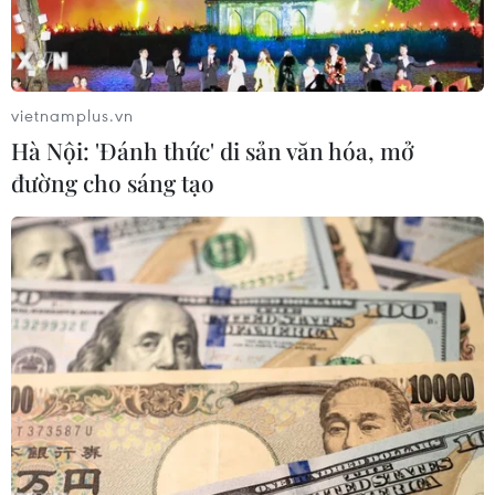
vietnamplus.vn
Hà Nội: 'Đánh thức' di sản văn hóa, mở
đường cho sáng tạo
Nghệ nhân hoàn thành chiếc bánh panettone khổng lồ. (Nguồn:
AFP)
Với những người dân ở Italy, Giáng sinh sẽ
chẳng còn ý nghĩa nếu như không có bánh
panettone - một loại bánh mỳ truyền thống
trong dịp lễ cuối năm ở "Đất nước hình chiếc