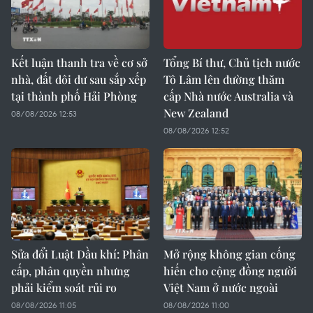
Kết luận thanh tra về cơ sở
Tổng Bí thư, Chủ tịch nước
nhà, đất dôi dư sau sắp xếp
Tô Lâm lên đường thăm
tại thành phố Hải Phòng
cấp Nhà nước Australia và
New Zealand
08/08/2026 12:53
08/08/2026 12:52
Sửa đổi Luật Dầu khí: Phân
Mở rộng không gian cống
cấp, phân quyền nhưng
hiến cho cộng đồng người
phải kiểm soát rủi ro
Việt Nam ở nước ngoài
08/08/2026 11:05
08/08/2026 11:00