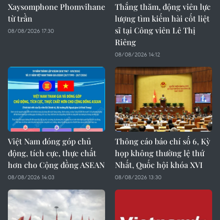
Xaysomphone Phomvihane
Thắng thăm, động viên lực
từ trần
lượng tìm kiếm hài cốt liệt
sĩ tại Công viên Lê Thị
08/08/2026 17:30
Riêng
08/08/2026 14:12
Việt Nam đóng góp chủ
Thông cáo báo chí số 6, Kỳ
động, tích cực, thực chất
họp không thường lệ thứ
hơn cho Cộng đồng ASEAN
Nhất, Quốc hội khóa XVI
08/08/2026 14:03
08/08/2026 13:30