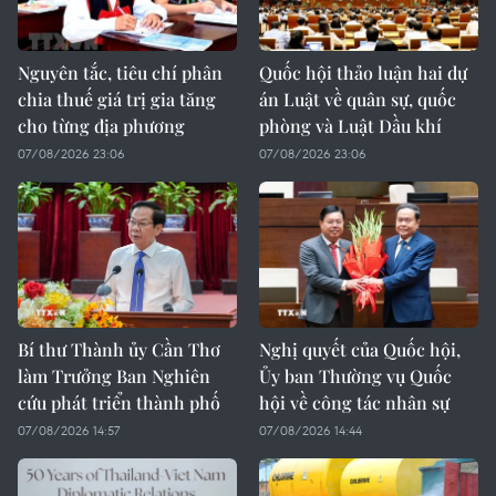
Nguyên tắc, tiêu chí phân
Quốc hội thảo luận hai dự
chia thuế giá trị gia tăng
án Luật về quân sự, quốc
cho từng địa phương
phòng và Luật Dầu khí
07/08/2026 23:06
07/08/2026 23:06
Bí thư Thành ủy Cần Thơ
Nghị quyết của Quốc hội,
làm Trưởng Ban Nghiên
Ủy ban Thường vụ Quốc
cứu phát triển thành phố
hội về công tác nhân sự
07/08/2026 14:57
07/08/2026 14:44