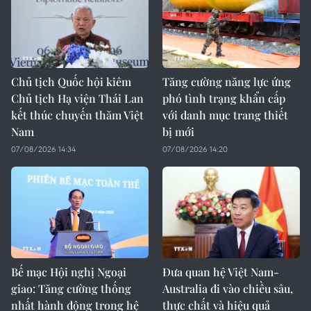
Chủ tịch Quốc hội kiêm
Tăng cường năng lực ứng
Chủ tịch Hạ viện Thái Lan
phó tình trạng khẩn cấp
kết thúc chuyến thăm Việt
với danh mục trang thiết
Nam
bị mới
07/08/2026 14:34
07/08/2026 14:20
Bế mạc Hội nghị Ngoại
Đưa quan hệ Việt Nam-
giao: Tăng cường thống
Australia đi vào chiều sâu,
nhất hành động trong hệ
thực chất và hiệu quả