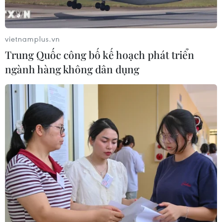
doanh nghiệp nhà nước mạnh và bài
toán giao nhiệm vụ
06/08/2026 00:56
vietnamplus.vn
Trung Quốc công bố kế hoạch phát triển
Quy định chi tiết về thủ tục cấp phép
ngành hàng không dân dụng
thành lập Sở giao dịch hàng hóa
05/08/2026 14:59
Foxconn đạt doanh thu cao kỷ lục
nhờ nhu cầu mạnh đối với AI
05/08/2026 13:41
Hãng Walt Disney ký thỏa thuận
chưa từng có tiền lệ với TikTok