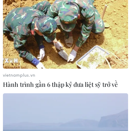
Thưởng vượt kế hoạch: động lực còn
thiếu cho doanh nghiệp dẫn dắt
07/08/2026 04:01
Hãng BMW bắt đầu sản xuất hàng
loạt mẫu xe thuần điện “thế hệ mới”
07/08/2026 01:52
vietnamplus.vn
Hành trình gần 6 thập kỷ đưa liệt sỹ trở về
Tiêu chí mới phân loại doanh nghiệp
để thực hiện cơ cấu lại vốn nhà nước
06/08/2026 15:08