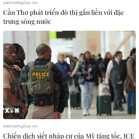
vietnamplus.vn
Cần Thơ phát triển đô thị gắn liền với đặc
trưng sông nước
TIN CÙNG CHUYÊN MỤC
Thêm dư địa dòng tiền cho doanh
nghiệp nhỏ và vừa từ chính sách
thuế
09/08/2026 14:15
Những giấc mơ bay cất cánh từ
Vietjet
vietnamplus.vn
09/08/2026 09:11
Chiến dịch siết nhập cư của Mỹ tăng tốc, ICE