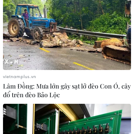
vietnamplus.vn
Lâm Đồng: Mưa lớn gây sạt lở đèo Con Ó, cây
đổ trên đèo Bảo Lộc