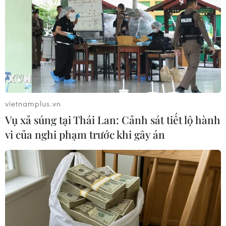
bệnh COVID-19 đối với người lao động trên
phương tiện đưa đón nhằm bảo đảm an toàn
dịch bệnh./.
(TTXVN/Vietnam+)
vietnamplus.vn
Vụ xả súng tại Thái Lan: Cảnh sát tiết lộ hành
vi của nghi phạm trước khi gây án