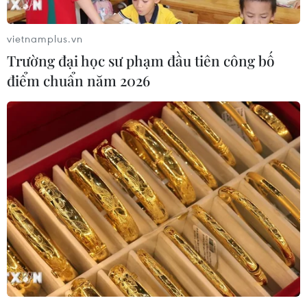
vietnamplus.vn
Trường đại học sư phạm đầu tiên công bố
điểm chuẩn năm 2026
'Chủ động, linh hoạt các giải pháp để thực
hiện cho được mục tiêu kép'
27/06/2021 22:47