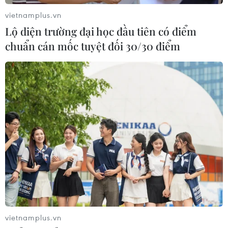
05/08/2026 13:31
vietnamplus.vn
Lộ diện trường đại học đầu tiên có điểm
chuẩn cán mốc tuyệt đối 30/30 điểm
Cảng hàng không Quảng Trị tăng
tốc, hướng tới mục tiêu khai thác
cuối năm 2026
05/08/2026 10:59
Thẻ tín dụng Cake 2in1: Cho phép
đặc quyền thiết kế của người dùng
05/08/2026 09:48
Nhà bán lẻ thời trang trực tuyến lớn
nhất châu Âu thu hẹp dự báo lợi
vietnamplus.vn
nhuận