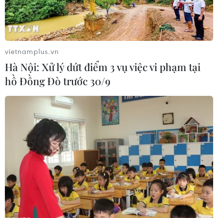
vietnamplus.vn
Hà Nội: Xử lý dứt điểm 3 vụ việc vi phạm tại
hồ Đồng Đò trước 30/9
Tạo khung pháp lý cho hoạt động đầu tư
phát triển KCN, khu kinh tế
27/06/2021 09:37
Phương hướng xây dựng là một nội dung trong quy
hoạch vùng, trong đó xác định các mục tiêu, định
hướng, giải pháp và tổ chức thực hiện về phát triển khu
công nghiệp, khu kinh tế ở cấp vùng.