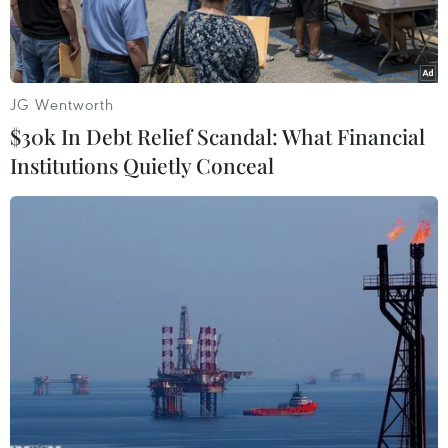
JG Wentworth
$30k In Debt Relief Scandal: What Financial
Institutions Quietly Conceal
(Ảnh minh họa: Trần Việt/TTXVN)
Theo Phó Trưởng ban Ban Quản lý các khu công
nghiệp tỉnh Tiền Giang Nguyễn Thanh Liêm,
hiện nay Tiền Giang đã thu hút được 186 dự án
đầu tư vào các khu, cụm công nghiệp trên địa