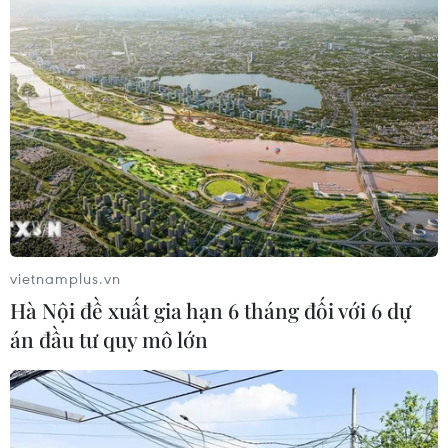
Xem thêm
CƠ QUAN CHỦ QUẢN: THÔNG TẤN XÃ VIỆT NAM
Tổng Biên tập: TRẦN TIẾN DUẨN
vietnamplus.vn
Phó Tổng Biên tập: NGUYỄN THỊ TÁM, KHÚC THANH
Hà Nội đề xuất gia hạn 6 tháng đối với 6 dự
THỦY
án đầu tư quy mô lớn
Sở hữu trí tuệ
Quy định sử dụng
RSS
Hỗ trợ
Ngôn ngữ
TTXVN