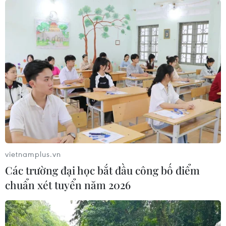
Đẩy nhanh tiến độ xét nghiệm để các địa
phương nhanh chóng truy vết
28/06/2021 14:10
Về thực hiện khoanh vùng, giãn cách xã hội, Phó Thủ
tướng Vũ Đức Đam nhấn mạnh, một trong những yêu
cầu lớn nhất của giãn cách xã hội là nhằm ngăn tiếp
xúc, làm chậm tốc độ lây của virus.
vietnamplus.vn
Các trường đại học bắt đầu công bố điểm
chuẩn xét tuyển năm 2026