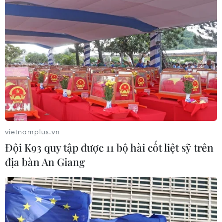
Hệ thống y tế đa cực, đưa y tế đến
gần dân
04/08/2026 04:55
Bộ Y tế đề xuất 8 nhóm chính sách
trong sửa đổi Luật hiến, ghép mô,
tạng
vietnamplus.vn
03/08/2026 14:44
Đội K93 quy tập được 11 bộ hài cốt liệt sỹ trên
địa bàn An Giang
Quảng Ninh chấm dứt cơ sở giết mổ
động vật không đủ điều kiện trước
31/10
03/08/2026 11:31