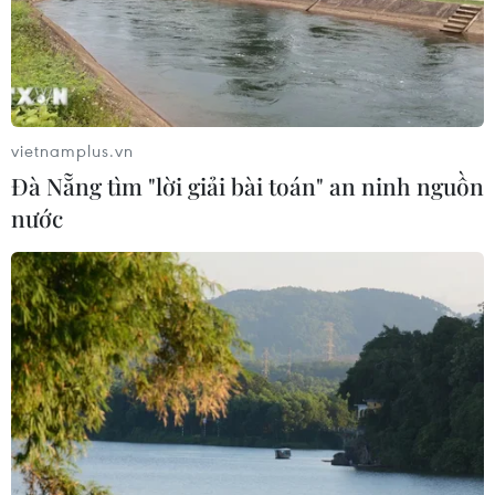
vietnamplus.vn
Đà Nẵng tìm "lời giải bài toán" an ninh nguồn
nước