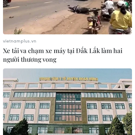
Minh, các điều tra tại các khu cách ly cho thấy, không
có sự lây nhiễm chéo giữa các phòng khác nhau trong
khu cách ly.
vietnamplus.vn
Xe tải va chạm xe máy tại Đắk Lắk làm hai
người thương vong
Những điều cần lưu ý khi thực hiện