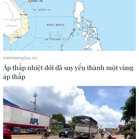
vietnamplus.vn
Áp thấp nhiệt đới đã suy yếu thành một vùng
áp thấp
Thành phố Hồ Chí Minh không để lây
nhiễm SARS-CoV-2 từ các khu cách ly
28/06/2021 11:36
Theo Trung tâm Kiểm soát bệnh tật Thành phố Hồ Chí