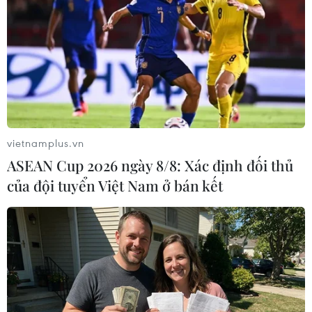
cấp các sự kiện y tế cộng đồng Việt Nam khẳng
định, việc hạn chế khách lên xuống dọc tuyến
vận tải làm giảm nguy cơ lây nhiễm dịch bệnh
trong bối cảnh các địa phương đang xuất hiện
các ca bệnh rải rác, thậm chí, có thể có ca bệnh
lẩn khuất trong cộng đồng.
vietnamplus.vn
ASEAN Cup 2026 ngày 8/8: Xác định đối thủ
của đội tuyển Việt Nam ở bán kết