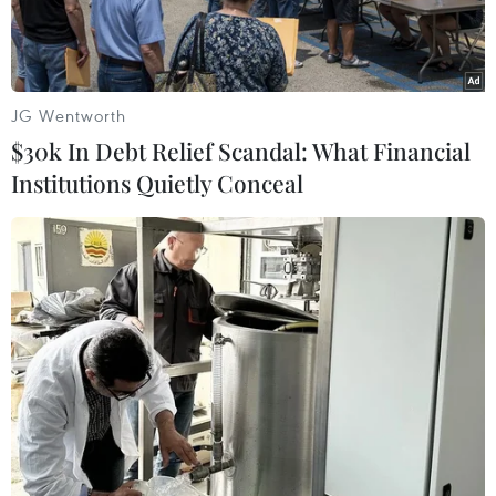
virus.
JG Wentworth
$30k In Debt Relief Scandal: What Financial
Institutions Quietly Conceal
Phó Thủ tướng Chính phủ Vũ Đức Đam phát biểu chỉ đạo. (Ảnh:
Phạm Kiên/TTXVN)
Tại cuộc họp trực tuyến giữa Thường trực Ban