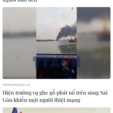
(TTXVN/Vietnam+)
vietnamplus.vn
Hiện trường vụ ghe gỗ phát nổ trên sông Sài
Gòn khiến một người thiệt mạng
#Thường trực Ban Chỉ đạo Quốc gia
#Phó Thủ tướng Vũ Đức Đam
#COVID-19