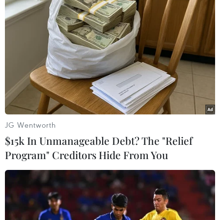
buộc phải khai báo y tế qua mã QR-Code; bố trí
điểm đỗ, đón xe vận tải cố định liên tỉnh... đảm
bảo công tác phòng, chống dịch.
Giải đáp yêu cầu “lái xe đường dài phải được
xét nghiệm COVID-19 khi đi qua các tỉnh,” đại
diện Bộ Y tế cho biết, ngày 28/6, Bộ Y tế đã có
văn bản hướng dẫn các địa phương công khai
các địa điểm xét nghiệm cho lái xe và coi lái xe
đường dài như đối tượng chỉ định bắt buộc
JG Wentworth
bằng phương pháp Realtime RT-PCR hoặc test
$15k In Unmanageable Debt? The "Relief
nhanh kháng nguyên.
Program" Creditors Hide From You
[Tối 28/6: Thêm 139 ca mắc COVID-19 trong
nước, riêng TP.HCM có 62 ca]
Liên quan đến vấn đề này, Phó Giáo sư, Tiến sỹ
Trần Đắc Phu, Cố vấn Trung tâm đáp ứng khẩn