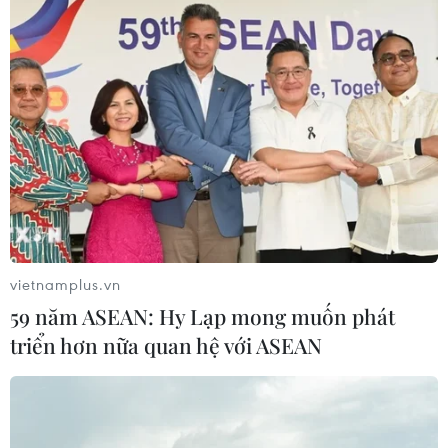
#Xét nghiệm
#Truy vết
#Cách ly
Bình Định
Bình Thuận
Đắk Lắk
Gia Lai
Khánh Hòa
Lâm Đồng
Phú Yên
Quảng Ngãi
Theo dõi VietnamPlus
vietnamplus.vn
59 năm ASEAN: Hy Lạp mong muốn phát
triển hơn nữa quan hệ với ASEAN
TIN LIÊN QUAN