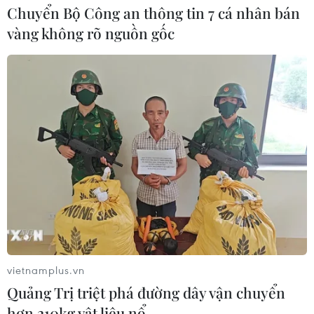
Chuyển Bộ Công an thông tin 7 cá nhân bán
vàng không rõ nguồn gốc
Đà Nẵng 7 ngày không có ca mắc COVID-
19 trong cộng đồng
28/06/2021 13:18
Hiện Đà Nẵng đang điều trị 84 bệnh nhân COVID-19;
thực hiện cách ly, giám sát 536 trường hợp F1 và 1.592
trường hợp F2. Tất cả F1 đều được cách ly tập trung
hoặc tại cơ sở y tế.
vietnamplus.vn
Quảng Trị triệt phá đường dây vận chuyển
hơn 210kg vật liệu nổ