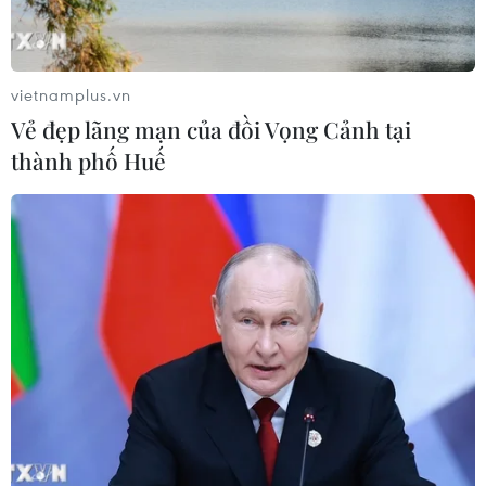
vietnamplus.vn
Vẻ đẹp lãng mạn của đồi Vọng Cảnh tại
thành phố Huế
TIN CÙNG CHUYÊN MỤC
Quy định chức năng, nhiệm vụ,
quyền hạn và cơ cấu tổ chức của Bộ Y
tế
08/08/2026 14:03
Phú Thọ làm rõ sự cố y khoa khiến bé
trai 8 tuổi tử vong sau mổ ruột thừa