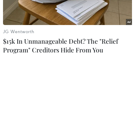
JG Wentworth
$15k In Unmanageable Debt? The "Relief
Program" Creditors Hide From You
Doanh nhân trẻ xuất sắc và doanh nhân trẻ tiêu biểu Thành phố
Hồ Chí Minh được trao giải thưởng hồi tháng 10/2018. (Nguồn:
TTXVN)
Ủy viên Bộ Chính trị, Bí thư Trung ương Đảng,
Trưởng Ban Kinh tế Trung ương Nguyễn Văn
Bình cho rằng đất nước đang đứng trước những