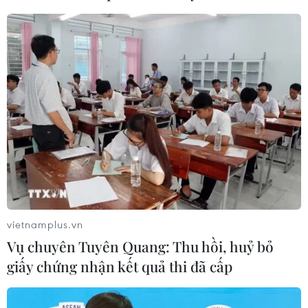
kinh tế đất nước đồng thời xác định giá trị cốt
lõi, tầm nhìn và trách nhiệm của một tổ chức
đại diện cho tiếng nói của hàng trăm nghìn
doanh nhân trẻ trong cả nước./.
(TTXVN/Vietnam+)
vietnamplus.vn
Vụ chuyên Tuyên Quang: Thu hồi, huỷ bỏ
giấy chứng nhận kết quả thi đã cấp