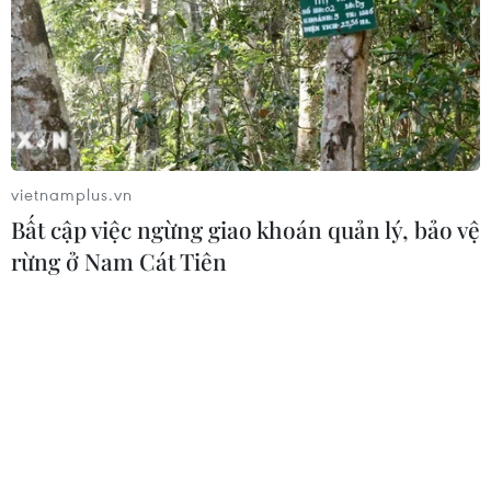
ra doanh thu năm 2017 đạt 1.231 tỷ đồng, lợi nhuận đạt
75 tỷ đồng, nộp ngân sách 55 tỷ đồng, giải quyết việc
làm cho 1.637 lao động.
vietnamplus.vn
Bất cập việc ngừng giao khoán quản lý, bảo vệ
rừng ở Nam Cát Tiên
TP.HCM vinh danh 17 doanh nhân trẻ xuất