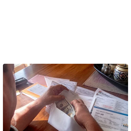
cơ hội và thách thức rất to lớn, đặc biệt cuộc
cách mạng công nghiệp lần thứ 4 là cơ hội vàng
để Việt Nam đi tắt đón đầu. Các doanh nhân trẻ
cần nắm bắt tốt cơ hội này.
Ông Nguyễn Văn Bình nhấn mạnh như vậy tại
Lễ kỷ niệm 25 năm phong trào Doanh nhân trẻ
Việt Nam, được tổ chức tại Hà Nội tối 22/12.
Trưởng Ban Kinh tế Trung ương Nguyễn Văn
Bình nhấn mạnh trải qua 25 năm hình thành và
phát triển, Hội Doanh nhân trẻ Việt Nam có khí
thế, sức sống rất mạnh mẽ.
Trong giai đoạn đất nước khó khăn, bắt đầu
bình thường hóa quan hệ với với các tổ chức
tiền tệ quốc tế, những doanh nhân trẻ đã có