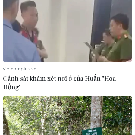
TIN LIÊN QUAN
vietnamplus.vn
Cảnh sát khám xét nơi ở của Huấn "Hoa
Hồng"
Trao giải thưởng tặng 10 Doanh nhân trẻ
khởi nghiệp xuất sắc 2018
27/08/2018 23:24
Tốp 10 Doanh nhân trẻ khởi nghiệp xuất sắc 2018 đã tạo