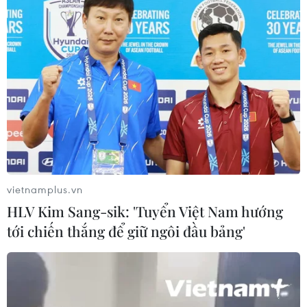
#Mở công ty
#Hội Doanh nhân trẻ Việt Nam
#Doanh nhân trẻ
#Kinh tế Việt Nam
#Doanh nhân trẻ Việt Nam
#Tin nóng
#Tin mới
#Tin thời sự
#Thời sự trong ngày
#Thời sự hôm nay
#VietnamPlus
vietnamplus.vn
Theo dõi VietnamPlus
HLV Kim Sang-sik: 'Tuyển Việt Nam hướng
tới chiến thắng để giữ ngôi đầu bảng'