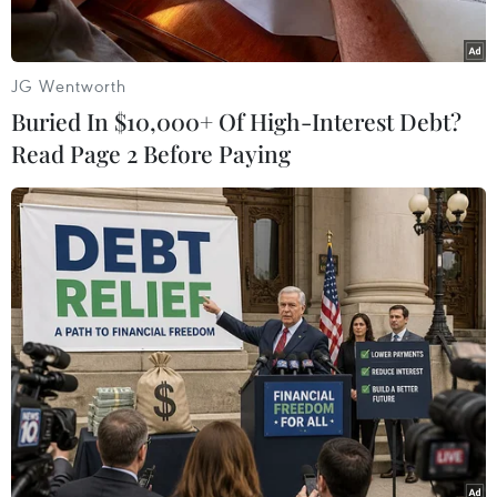
khát vọng cháy bỏng, mong muốn đóng góp sức
lực, trí tuệ của mình để xây dựng đất nước,
sánh vai với các bạn bè trong khu vực và trên
JG Wentworth
thế giới.
Buried In $10,000+ Of High-Interest Debt?
Bên cạnh đó, Hội Doanh nhân trẻ phải thực sự
Read Page 2 Before Paying
là cầu nối giữa các doanh nhân và chính quyền,
phổ biến, tuyên truyền chủ trương, đường lối
của Đảng, Nhà nước.
[Diễn đàn Lãnh đạo trẻ Việt Nam: Đón đầu xu
hướng để khởi nghiệp]
Hội cũng cần tạo dựng sân chơi cho doanh
nghiệp nắm bắt được các cơ hội hay, kinh
nghiệm tốt, là chỗ dựa bền vững để cộng đồng
doanh nhân trẻ Việt Nam góp phần vào công
cuộc xây dựng và phát triển đất nước.