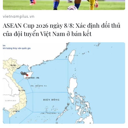
trong đó Mỹ áp mức thuế 20% đối với nhiều mặt hàng
xuất khẩu của Việt Nam.
vietnamplus.vn
ASEAN Cup 2026 ngày 8/8: Xác định đối thủ
của đội tuyển Việt Nam ở bán kết
Việt-Mỹ đạt thỏa thuận thương mại: Thị