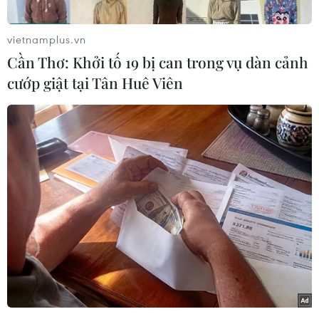
khiến VN-Index chưa thể bứt phá mạnh mẽ.
Từ cuối tháng 6 đến nay, thị trường duy trì đà
vietnamplus.vn
phục hồi rõ nét. Tính từ phiên 27/6 đến hết
Cần Thơ: Khởi tố 19 bị can trong vụ dàn cảnh
phiên 7/7, VN-Index có 6 phiên tăng điểm và chỉ
cướp giật tại Tân Huê Viên
một phiên giảm nhẹ, cho thấy sự ổn định trong
xu hướng tích cực.
Kết thúc phiên sáng, VN-Index tăng 2,97 điểm
lên 1.405,03 điểm. Thanh khoản tiếp tục dồi dào
với hơn 699,4 triệu cổ phiếu được khớp lệnh,
tương ứng giá trị giao dịch hơn 15.368,5 tỷ
đồng. Sắc xanh chiếm ưu thế với 164 mã tăng
giá, 129 mã giảm và 61 mã đứng giá trên sàn
HOSE.
Trên sàn HNX, chỉ số HNX-Index tăng 0,36 điểm
lên 236,26 điểm. Khối lượng giao dịch đạt hơn