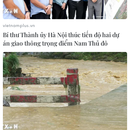
Căng thẳng Trung Đông khiến
chứng khoán châu Á đồng loạt giảm
vietnamplus.vn
điểm
Bí thư Thành ủy Hà Nội thúc tiến độ hai dự
24/07/2026 09:41
án giao thông trọng điểm Nam Thủ đô
VN-Index mất hơn 13 điểm, nhà đầu
tư vẫn thận trọng trước áp lực bán
24/07/2026 09:35
Xem thêm