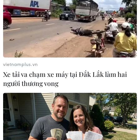
#Chứng khoán Việt Nam
#VN-Index
#HNX-Index
#UPCoM-Index
#Thị trường chứng khoán
#Nhà đầu tư
Theo dõi VietnamPlus
vietnamplus.vn
Xe tải va chạm xe máy tại Đắk Lắk làm hai
người thương vong
TIN LIÊN QUAN