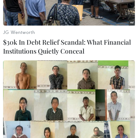
JG Wentworth
$30k In Debt Relief Scandal: What Financial
Institutions Quietly Conceal
Khách hàng giao dịch tại Hội sở chính Công ty Chứng khoán
Bảo Việt tại Hà Nội. (Ảnh: Trần Việt/TTXVN)
Dòng tiền lớn tiếp tục đổ vào thị trường trong
phiên sáng 8/7, giúp các chỉ số giữ được sắc
xanh. Dù vậy, tâm lý thận trọng vẫn hiện diện