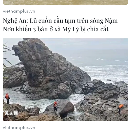
vietnamplus.vn
CƠ QUAN CHỦ QUẢN: THÔNG TẤN XÃ VIỆT NAM
Nghệ An: Lũ cuốn cầu tạm trên sông Nậm
Tổng Biên tập: TRẦN TIẾN DUẨN
Nơn khiến 3 bản ở xã Mỹ Lý bị chia cắt
Phó Tổng Biên tập: NGUYỄN THỊ TÁM, KHÚC THANH
THỦY
Sở hữu trí tuệ
Quy định sử dụng
RSS
Hỗ trợ
Ngôn ngữ
TTXVN
Dịch vụ tin
Quảng cáo
Liên hệ
vietnamplus.vn
Giấy phép số: 1374/GP-BTTTT do Bộ Thông tin và Truyền thông