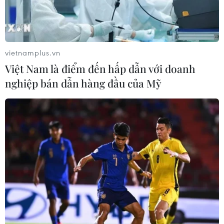
vietnamplus.vn
Việt Nam là điểm đến hấp dẫn với doanh
nghiệp bán dẫn hàng đầu của Mỹ
Chứng khoán Mỹ cao kỷ lục sau thỏa thuận
thương mại với Việt Nam
03/07/2025 00:32
Thị trường chứng khoán Mỹ đã đảo chiều đi lên sau khi
Mỹ và Việt Nam đạt được một thỏa thuận thương mại,