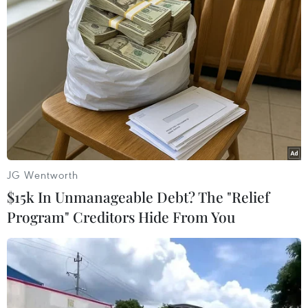
ổn định và lạc quan của dòng tiền nội.
(TTXVN/Vietnam+)
JG Wentworth
$15k In Unmanageable Debt? The "Relief
Program" Creditors Hide From You