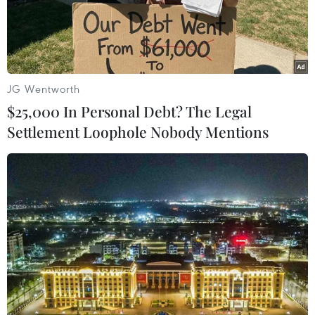
JG Wentworth
$25,000 In Personal Debt? The Legal
Settlement Loophole Nobody Mentions
Các thị trường đều đi lên sau quyết định
giữ nguyên lãi suất của Fed
21/03/2024 10:37
Giá vàng, giá dầu, chứng khoán đều đi lên trong phiên
giao dịch chiều 21/3 sau khi Cục Dự trữ Liên bang Mỹ
(Fed) quyết định giữ nguyên lãi suất trong khoảng