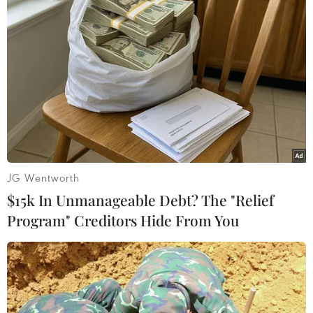
chiều 21/3 sau khi Cục Dự trữ Liên
bang Mỹ (Fed) quyết định giữ
nguyên lãi suất trong khoảng
5,25%-5,50%.
(TTXVN/Vietnam+)
JG Wentworth
$15k In Unmanageable Debt? The "Relief
Program" Creditors Hide From You