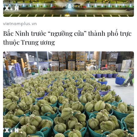
5,25%-5,50%.
vietnamplus.vn
Bắc Ninh trước “ngưỡng cửa” thành phố trực
thuộc Trung ương
Fed giữ nguyên lãi suất: Thị trường chứng
khoán Việt Nam mở cửa ngập sắc xanh