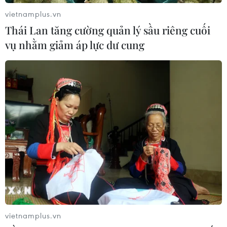
21/03/2024 03:43
vietnamplus.vn
Thời điểm 9 giờ 53 phút, chỉ số vẫn duy trì sắc xanh, tuy
Thái Lan tăng cường quản lý sầu riêng cuối
nhiên đà tăng bị co hẹp. Cụ thể, VN-Index tăng hơn 7
vụ nhằm giảm áp lực dư cung
điểm; HNX-Index tăng hơn ,36 điểm và UPCOM-Index
giảm nhẹ 0,05 điểm.
vietnamplus.vn