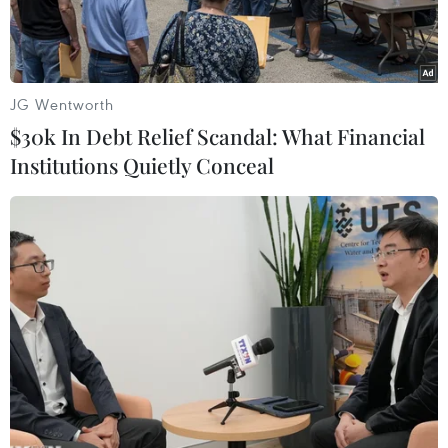
JG Wentworth
$30k In Debt Relief Scandal: What Financial
Institutions Quietly Conceal
Hoạt động giao dịch tại Sàn chứng khoán New York, Mỹ. (Ảnh:
AFP/TTXVN)
Chỉ số S&P 500 tại thị trường chứng khoán Mỹ
gần như đi ngang trong phiên giao dịch ngày
22/3, nhưng chỉ số này đã ghi nhận mức tăng
trong cả tuần (khi tính theo phần trăm) lớn nhất