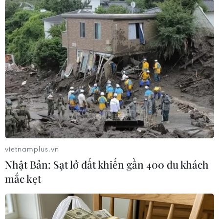
hiện dự đoán xác suất Fed bắt đầu hạ lãi suất
vào tháng Sáu tới là khoảng 71%, cao hơn mức
56% vào đầu tuần này.
Ông Michael Sheldon, Giám đốc công ty tài
chính RDM Financial Group, nhận định sau đợt
khởi sắc của thị trường chứng khoán kéo dài từ
tháng 10 năm ngoái, thị trường có thể bước vào
nhịp điều chỉnh hoặc đi ngang trong thời gian
tới./.
vietnamplus.vn
Các thị trường đều đi lên
Nhật Bản: Sạt lở đất khiến gần 400 du khách
sau quyết định giữ nguyên
mắc kẹt
lãi suất của Fed
Giá vàng, giá dầu, chứng khoán
đều đi lên trong phiên giao dịch