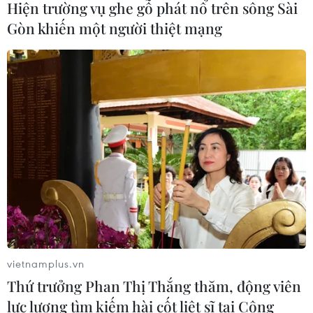
Hiện trường vụ ghe gỗ phát nổ trên sông Sài
Gòn khiến một người thiệt mạng
CƠ QUAN CHỦ QUẢN: THÔNG TẤN XÃ VIỆT NAM
Tổng Biên tập: TRẦN TIẾN DUẨN
Phó Tổng Biên tập: NGUYỄN THỊ TÁM, KHÚC THANH
THỦY
Sở hữu trí tuệ
Quy định sử dụng
RSS
Hỗ trợ
Ngôn ngữ
TTXVN
Dịch vụ tin
Quảng cáo
Liên hệ
vietnamplus.vn
Thứ trưởng Phan Thị Thắng thăm, động viên
lực lượng tìm kiếm hài cốt liệt sĩ tại Công