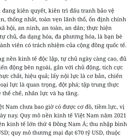
 đang kiên quyết, kiên trì đấu tranh bảo vệ
n, thống nhất, toàn vẹn lãnh thổ, ổn định chính
 xã hội, an ninh, an toàn, an dân; thực hiện
 tự chủ, đa dạng hóa, đa phương hóa, là bạn bè
à thành viên có trách nhiệm của cộng đồng quốc tế.
 nền kinh tế độc lập, tự chủ ngày càng cao, đủ
ến động bên ngoài, gắn với chủ động, tích cực
hực chất, hiệu quả; lấy nội lực là cơ bản, chiến
goại lực là quan trọng, đột phá; tập trung thực
 thể chế, nhân lực và hạ tầng.
t Nam chưa bao giờ có được cơ đồ, tiềm lực, vị
ngày nay. Quy mô nền kinh tế Việt Nam năm 2021
nền kinh tế lớn thứ 4 Đông Nam Á; thu nhập bình
SD; quy mô thương mại đạt 670 tỷ USD, thuộc