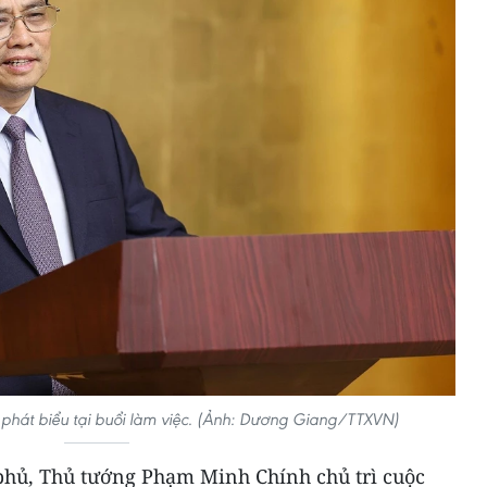
phát biểu tại buổi làm việc. (Ảnh: Dương Giang/TTXVN)
 phủ, Thủ tướng Phạm Minh Chính chủ trì cuộc