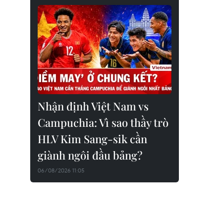
Nhận định Việt Nam vs
Campuchia: Vì sao thầy trò
HLV Kim Sang-sik cần
giành ngôi đầu bảng?
06/08/2026 11:05