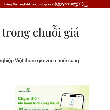
Tiếng Việt
English
Français
Español
中文
Русский
 trong chuỗi giá
nghiệp Việt tham gia vào chuỗi cung