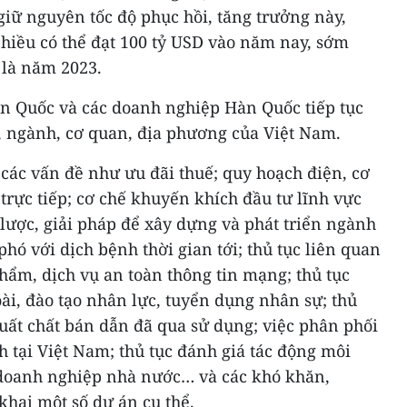
 giữ nguyên tốc độ phục hồi, tăng trưởng này,
hiều có thể đạt 100 tỷ USD vào năm nay, sớm
 là năm 2023.
àn Quốc và các doanh nghiệp Hàn Quốc tiếp tục
ộ, ngành, cơ quan, địa phương của Việt Nam.
 các vấn đề như ưu đãi thuế; quy hoạch điện, cơ
trực tiếp; cơ chế khuyến khích đầu tư lĩnh vực
 lược, giải pháp để xây dựng và phát triển ngành
hó với dịch bệnh thời gian tới; thủ tục liên quan
hẩm, dịch vụ an toàn thông tin mạng; thủ tục
ài, đào tạo nhân lực, tuyển dụng nhân sự; thủ
xuất chất bán dẫn đã qua sử dụng; việc phân phối
h tại Việt Nam; thủ tục đánh giá tác động môi
 doanh nghiệp nhà nước… và các khó khăn,
khai một số dự án cụ thể.