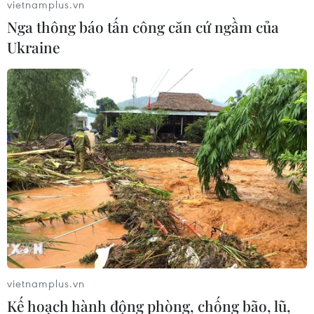
vietnamplus.vn
Đức nhất trí các biện pháp ứng phó với làn
Nga thông báo tấn công căn cứ ngầm của
sóng lây nhiễm thứ 4
Ukraine
05/11/2021 23:28
Giới chức y tế Đức yêu cầu tiến hành xét nghiệm bắt
buộc tại các cơ sở dưỡng lão và chăm sóc người cao
tuổi, cũng như thắt chặt kiểm soát các biện pháp phòng
dịch.
vietnamplus.vn
Kế hoạch hành động phòng, chống bão, lũ,