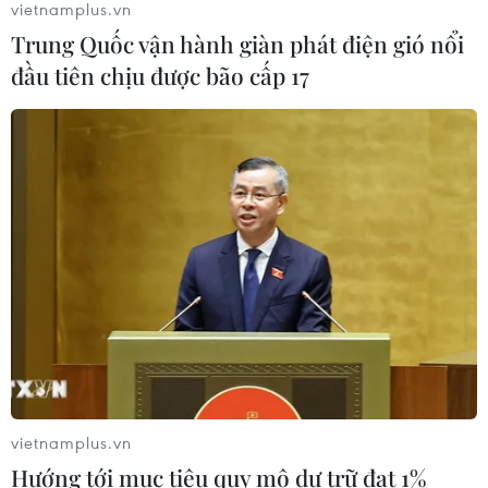
vietnamplus.vn
sau 6 ca tử vong liên tiếp
Trung Quốc vận hành giàn phát điện gió nổi
28/07/2026 01:50
đầu tiên chịu được bão cấp 17
Nắng nóng khốc liệt tại Mỹ và Hàn
Quốc đe dọa sức khỏe cộng đồng
27/07/2026 23:07
Số ca nhiễm virus Tây sông Nile gia
tăng khắp châu Âu
26/07/2026 09:18
vietnamplus.vn
Số ca mắc sởi tại Mỹ lập đỉnh 30 năm
Hướng tới mục tiêu quy mô dự trữ đạt 1%