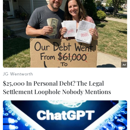
Trong khi Bremen có tới 81,5% dân số đã tiêm ít
nhất một mũi thì con số này ở bang Sachsen là
59,4%.
Theo các nhà khoa học hàng đầu ở Đức, việc
nhanh chóng tiến hành tiêm mũi tăng cường
cho một nửa dân số có thể giúp nước Đức phá
vỡ làn sóng lây nhiễm thứ 4 hiện nay.
JG Wentworth
$25,000 In Personal Debt? The Legal
Settlement Loophole Nobody Mentions