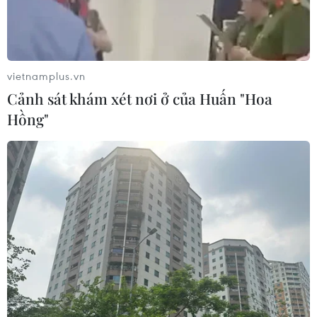
Sâm Ngọc Linh: Báu vật trong tay,
bao giờ "hóa rồng"?
02/08/2026 11:38
vietnamplus.vn
Cảnh sát khám xét nơi ở của Huấn "Hoa
Hồng"
Yếu tố di truyền có thể quyết định
quá trình phát triển ung thư
02/08/2026 09:43
Phương pháp mới giúp phát hiện
sớm bệnh Alzheimer
30/07/2026 14:27