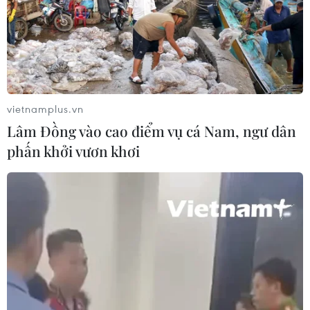
Báo động xu hướng gia tăng người
trẻ mắc ung thư
04/08/2026 14:10
vietnamplus.vn
Lâm Đồng vào cao điểm vụ cá Nam, ngư dân
Mỹ ghi nhận ca tử vong đầu tiên
phấn khởi vươn khơi
trong mùa dịch cyclosporiasis
04/08/2026 07:11
Phát hiện mới về quá trình lão hóa
của con người
02/08/2026 13:31