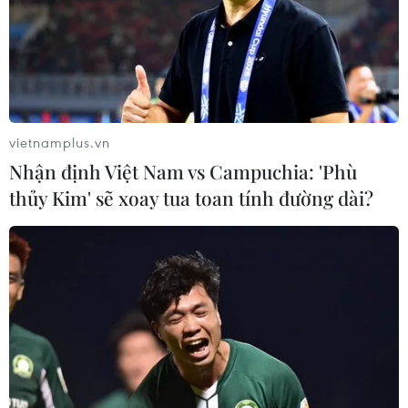
11/11/2021 12:47
EMA khuyến nghị bổ sung nguy cơ viêm tủy sống hiếm
gặp là tác dụng phụ của vaccine của Johnson&Johnson
và nguy cơ huyết khối xoang tĩnh mạch não (CVST) là
tác dụng phụ của vaccine của AstraZeneca.
vietnamplus.vn
Nhận định Việt Nam vs Campuchia: 'Phù
thủy Kim' sẽ xoay tua toan tính đường dài?