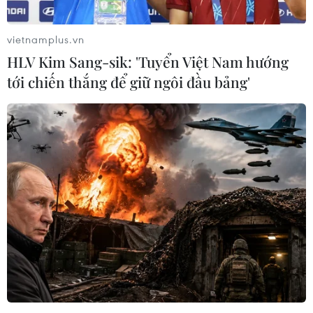
vietnamplus.vn
HLV Kim Sang-sik: 'Tuyển Việt Nam hướng
tới chiến thắng để giữ ngôi đầu bảng'
TIN LIÊN QUAN