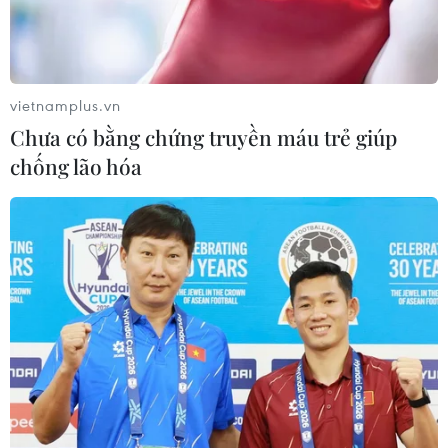
vietnamplus.vn
Chưa có bằng chứng truyền máu trẻ giúp
chống lão hóa
#COVID-19
#tỷ lệ xét nghiệm dương tính
#quy tắc 2-G
#vaccine ngừa COVID-19
Đức
Theo dõi VietnamPlus