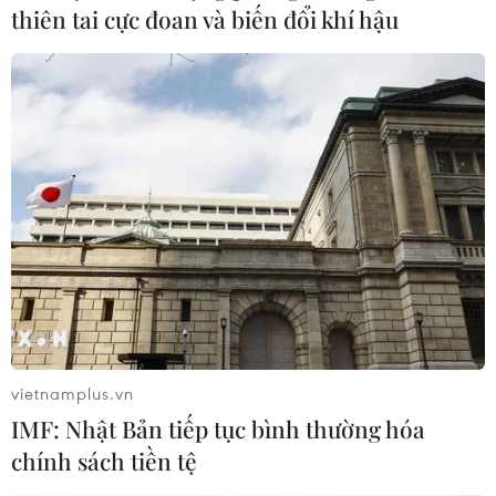
thiên tai cực đoan và biến đổi khí hậu
COVID-19: Nhiều bang của Đức áp dụng
quy tắc 2-G phòng dịch
10/11/2021 00:06
Trước thực trạng tình hình dịch bệnh COVID-19 phức tạp
khi số ca mắc ngày càng tăng, nhiều bang đã phải siết
chặt các biện pháp phòng dịch.
vietnamplus.vn
IMF: Nhật Bản tiếp tục bình thường hóa
chính sách tiền tệ