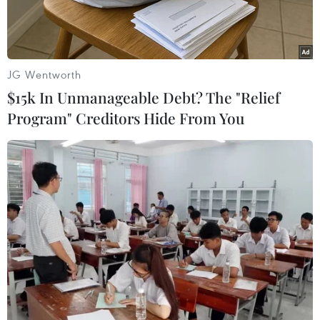
JG Wentworth
$15k In Unmanageable Debt? The "Relief
Program" Creditors Hide From You
Nhân viên y tế điều trị cho bệnh nhân COVID-19 tại bệnh viện ở
Magdeburg, Đức. (Ảnh: AFP/TTXVN)
Đức ghi nhận tỷ lệ xét nghiệm COVID-19 có kết
quả dương tính ở mức cao nhất kể từ đầu dịch
tới nay, trong bối cảnh quốc gia châu Âu này
đang ứng phó với làn sóng lây nhiễm thứ tư.