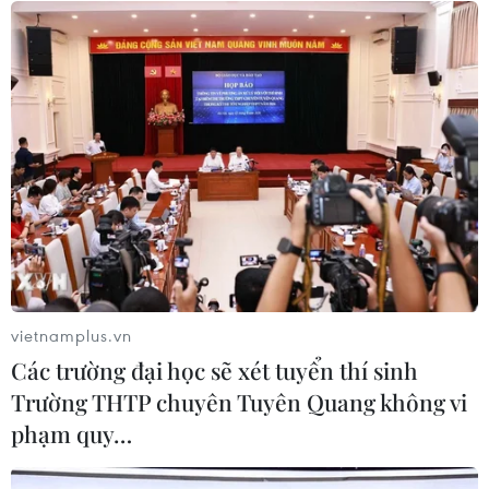
22/07/2026 06:57
Sản phụ ở Australia sinh 4 bé gái
cùng trứng theo cách hoàn toàn tự
nhiên
22/07/2026 06:38
Thành phố Hồ Chí Minh: 5 người tử
vong vì bệnh dại trong 6 tháng đầu
năm
vietnamplus.vn
20/07/2026 05:41
Các trường đại học sẽ xét tuyển thí sinh
Trường THTP chuyên Tuyên Quang không vi
Vụ ngạt khí tại trang trại heo
phạm quy…
ở Thanh Hóa: 5 người tử vong, nhiều
nạn nhân cấp cứu