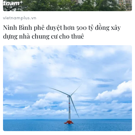
Virus H5N1 lây lan trong quần thể
chim bản địa tại Australia
vietnamplus.vn
29/07/2026 11:42
Ninh Bình phê duyệt hơn 500 tỷ đồng xây
dựng nhà chung cư cho thuê
UNAIDS cảnh báo nguy cơ đại dịch
HIV/AIDS bùng phát trở lại
29/07/2026 05:17
Johnson & Johnson chi 5,5 tỷ USD
dàn xếp vụ kiện phấn rôm gây ung
thư
28/07/2026 04:37
Panama cảnh báo ổ dịch hô hấp lạ