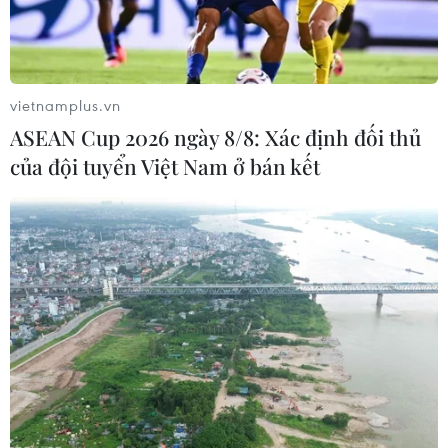
này sẽ được trang bị bộ vi xử lý A15 và chip modem
X60 của Qualcomm Inc.
vietnamplus.vn
ASEAN Cup 2026 ngày 8/8: Xác định đối thủ
của đội tuyển Việt Nam ở bán kết
Apple sẽ chính thức ra mắt iPhone 13 vào
ngày 14/9?