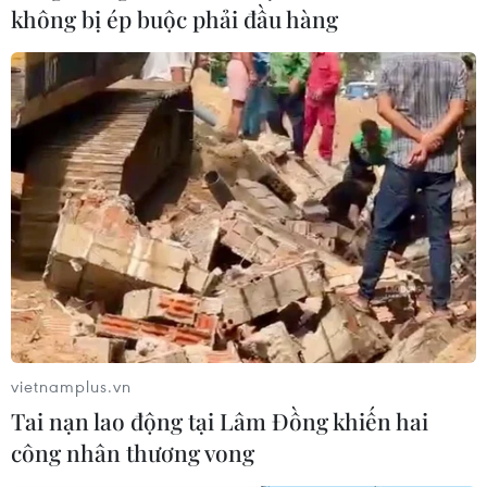
không bị ép buộc phải đầu hàng
Apple chính thức giới thiệu 4 mẫu iPhone
13 mới với giá từ 699 USD
14/09/2021 23:05
Thế hệ iPhone 13 mới được Apple giới thiệu rạng sáng
15/9 không có nhiều thay đổi về ngoại hình mà chủ yếu
được nâng cấp về phần cứng bên trong.
vietnamplus.vn
Tai nạn lao động tại Lâm Đồng khiến hai
công nhân thương vong