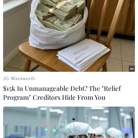
#iphone
#rác thải điện tử
#apple
#bộ sạc
#smartphone
Mỹ
Theo dõi VietnamPlus
JG Wentworth
$15k In Unmanageable Debt? The "Relief
Program" Creditors Hide From You
TIN LIÊN QUAN