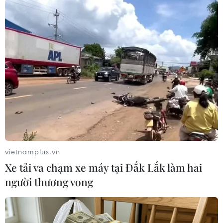
EC kỳ vọng đề xuất sẽ giảm lượng rác thải điện
tử hàng năm được sản xuất ở EU khoảng 980
tấn./.
(TTXVN/Vietnam+)
vietnamplus.vn
Xe tải va chạm xe máy tại Đắk Lắk làm hai
người thương vong