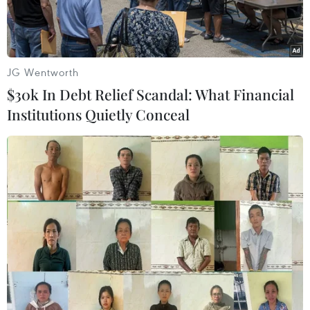
JG Wentworth
$30k In Debt Relief Scandal: What Financial
Institutions Quietly Conceal
các điện thoại bán ở châu Âu sẽ phải sử dugnj cổng sạch USB
type C
Theo phóng viên TTXVN tại Brussels, theo luật
mới của châu Âu, "Quả táo cắn dở" Apple sẽ
phải sản xuất hệ thống sạc của mình theo bộ sạc