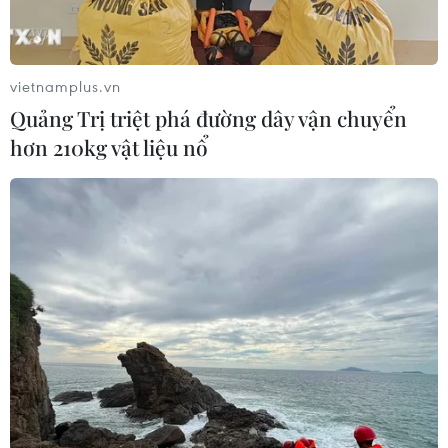
vietnamplus.vn
Quảng Trị triệt phá đường dây vận chuyển
hơn 210kg vật liệu nổ
TIN CÙNG CHUYÊN MỤC
EU triển khai mạng vệ tinh riêng,
củng cố chủ quyền số
08/08/2026 04:15
Trung Quốc: E-Town Bắc Kinh
hướng tới trở thành trung tâm AI
toàn cầu năm 2030
08/08/2026 02:11