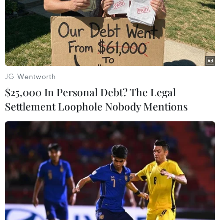
JG Wentworth
$25,000 In Personal Debt? The Legal
Settlement Loophole Nobody Mentions
Nikkei: Apple sẽ tích hợp công nghệ 5G
cho mẫu iPhone giá rẻ
22/07/2021 02:12
Nikkei cho hay Apple sẽ bắt đầu bán phiên bản 5G của
mẫu iPhone SE giá rẻ vào nửa đầu năm 2022 và thiết bị