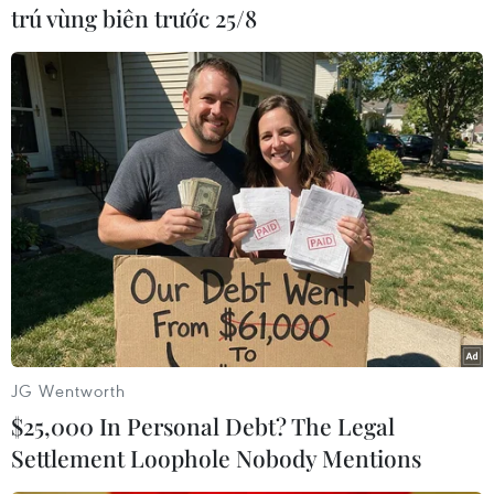
trú vùng biên trước 25/8
# Josep Borrell
#Tình hình Niger
#Bất ổn quân sự
#Phủ tổng thống
#đảo chính
Niger
JG Wentworth
$25,000 In Personal Debt? The Legal
Settlement Loophole Nobody Mentions
Theo dõi VietnamPlus