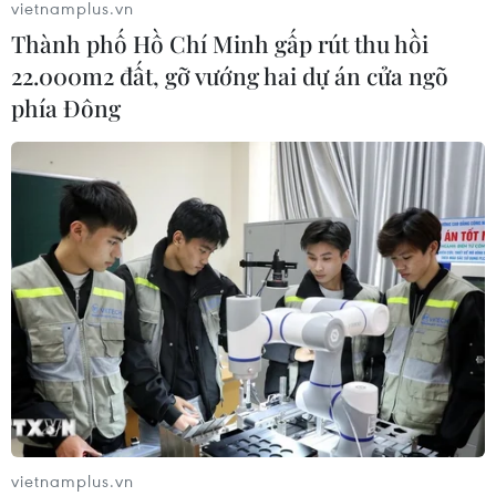
vietnamplus.vn
03/08/2026 09:46
Thành phố Hồ Chí Minh gấp rút thu hồi
22.000m2 đất, gỡ vướng hai dự án cửa ngõ
phía Đông
Động đất mạnh làm rung chuyển
nhiều khu vực tại Ai Cập
03/08/2026 03:11
90 người thiệt mạng trong khủng
hoảng di cư tại Ceuta
02/08/2026 23:08
Giao tranh tại Sudan leo thang, hàng
chục dân thường thương vong
vietnamplus.vn
31/07/2026 11:24