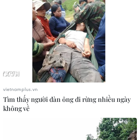
Thường trực Ban Bí thư Trần
Cẩm Tú tiếp Tổng Thư ký Đảng
CNDD-FDD Burundi
29/07/2026 08:24
Tăng cường quan hệ đoàn kết, hợp
tác song phương Việt Nam-Burundi
28/07/2026 14:17
vietnamplus.vn
Tìm thấy người đàn ông đi rừng nhiều ngày
Thảm sát tại Tây Bắc Nigeria khiến ít
không về
nhất 30 người thiệt mạng
27/07/2026 22:54