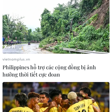
AfDB cảnh báo "siêu" El Nino có thể
khiến châu Phi thiệt hại 20 tỷ USD
26/07/2026 15:42
Algeria xây dựng cơ chế quốc gia
kiểm chứng thông tin nhằm chống
tin giả
vietnamplus.vn
26/07/2026 14:50
Philippines hỗ trợ các cộng đồng bị ảnh
hưởng thời tiết cực đoan
"Siêu quần thể" cá voi lưng gù đối
mặt rủi ro hàng hải
26/07/2026 10:27