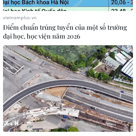
người thiệt mạng
04/08/2026 10:53
vietnamplus.vn
Điểm chuẩn trúng tuyển của một số trường
đại học, học viện năm 2026
Kế hoạch đồng tiền chung Tây Phi
đối mặt thách thức
03/08/2026 23:10
Nigeria: Hơn 100 người bị bắt cóc ở
bang Zamfara
03/08/2026 11:32
Châu Phi tận dụng lợi thế quang điện
cho ngành xe điện