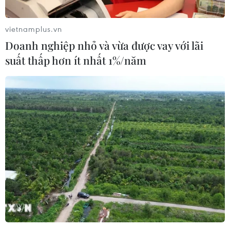
yêu cầu người dân phải dọn sạch làng của họ.
vietnamplus.vn
Doanh nghiệp nhỏ và vừa được vay với lãi
suất thấp hơn ít nhất 1%/năm
Lực lượng tinh nhuệ phong tỏa lối vào
dinh thự của Tổng thống Niger