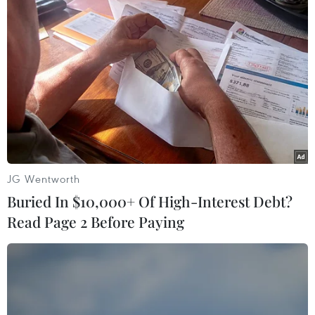
Niger sẽ là nước đầu tiên ở châu Phi được
EU hỗ trợ chống thánh chiến
06/07/2023 02:08
Trong số “hàng trăm triệu euro” do Quỹ Hòa bình châu
Âu viện trợ cho lực lượng an ninh của Niger, 5 triệu euro
sẽ được dùng để mua đạn dược chiến đấu.
JG Wentworth
Buried In $10,000+ Of High-Interest Debt?
Read Page 2 Before Paying