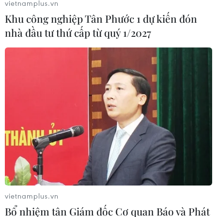
26/07/2023 11:39
vietnamplus.vn
Lính cận vệ đã chặn lối vào cả nơi ở của Tổng thống
Khu công nghiệp Tân Phước 1 dự kiến đón
Bazoum và Phủ Tổng thống ở thủ đô Niamey, mặc dù
nhà đầu tư thứ cấp từ quý 1/2027
không xuất hiện động thái triển khai quân sự bất thường
hoặc tiếng súng nổ trong khu vực này.
vietnamplus.vn
Bổ nhiệm tân Giám đốc Cơ quan Báo và Phát