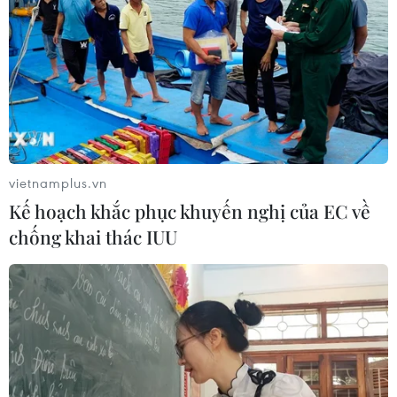
vietnamplus.vn
Kế hoạch khắc phục khuyến nghị của EC về
chống khai thác IUU