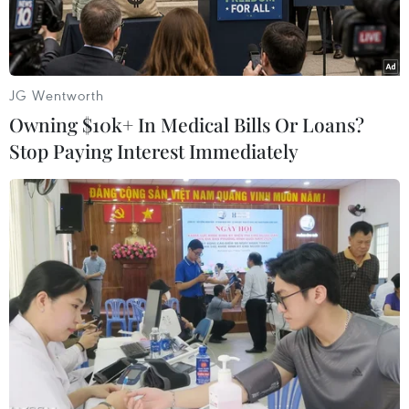
JG Wentworth
Owning $10k+ In Medical Bills Or Loans?
Stop Paying Interest Immediately
Tổng thống Niger Mohamed Bazoum. (Nguồn: AP)
Theo phóng viên TTXVN tại Brussels, Liên minh
châu Âu (EU) ngày 26/7 đã lên án bất kỳ động
thái nào nhằm lật đổ nền dân chủ ở Niger, sau
khi các thành viên của lực lượng bảo vệ tổng
thống bắt giữ nhà lãnh đạo nước này.