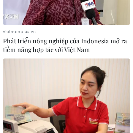
vietnamplus.vn
Phát triển nông nghiệp của Indonesia mở ra
tiềm năng hợp tác với Việt Nam
Niger: Hơn 10.000 người chạy trốn bạo
lực của các nhóm vũ trang
13/07/2023 04:30
Hơn 10.800 người sống ở 9 ngôi làng của xã Ouro
Gueladjo, tỉnh Say, buộc phải chạy trốn sau khi các
nhóm vũ trang ám sát 2 dân thường và ra tối hậu thư