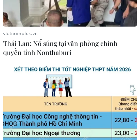
Đường ống xuyên Sahara-bước tiến
mới trong liên kết năng lượng châu
Phi
09/08/2026 15:41
vietnamplus.vn
Thái Lan: Nổ súng tại văn phòng chính
Cộng hòa Dân chủ Congo ghi nhận
quyền tỉnh Nonthaburi
hơn 300 trẻ em tử vong do Ebola
08/08/2026 15:21
Giao tranh dữ dội ở miền Tây Libya,
nhiều tù nhân vượt ngục
05/08/2026 05:58
Lở đất tại Ethiopia khiến ít nhất 14