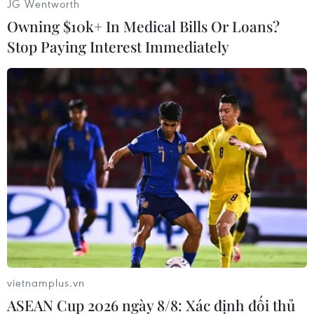
JG Wentworth
(Vietnam+)
Owning $10k+ In Medical Bills Or Loans?
Stop Paying Interest Immediately
#Eurozone
#Hy Lạp
#Thâm hụt ngân sách
vietnamplus.vn
#Cứu trợ
#IMF
Hy Lạp
ASEAN Cup 2026 ngày 8/8: Xác định đối thủ