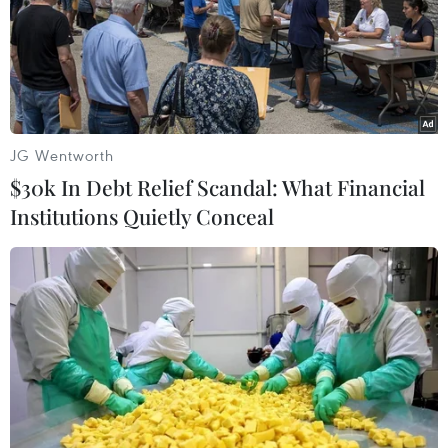
BIDV chốt ngày chia 498 triệu cổ
phiếu, tăng vốn điều lệ lên 77.783 tỷ
đồng
JG Wentworth
06/08/2026 13:42
$30k In Debt Relief Scandal: What Financial
Institutions Quietly Conceal
Hướng tới mục tiêu quy mô dự trữ
đạt 1% GDP vào năm 2030
06/08/2026 10:23
NAPAS, BIDV và Weixin Pay mở rộng
thanh toán QR Việt Nam-Trung
Quốc