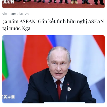
Mỹ phát tín hiệu ủng hộ ổn định
vietnamplus.vn
đồng won của Hàn Quốc
59 năm ASEAN: Gắn kết tình hữu nghị ASEAN
05/08/2026 23:26
tại nước Nga
Mỹ hoàn trả khoảng 100 tỷ USD thuế
quan sau phán quyết của Tòa án Tối
cao
05/08/2026 22:58
Nhật Bản: Nội các thông qua chính
sách giảm thuế tiêu thụ thực phẩm
xuống 1%
05/08/2026 15:30