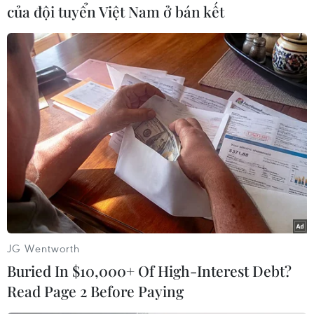
của đội tuyển Việt Nam ở bán kết
Theo dõi VietnamPlus
TIN CÙNG CHUYÊN MỤC
Cơ cấu lại vốn nhà nước tại doanh
nghiệp gắn với mục tiêu tăng trưởng
hai con số
JG Wentworth
07/08/2026 13:16
Buried In $10,000+ Of High-Interest Debt?
Read Page 2 Before Paying
Bộ Tài chính: Thống nhất bốn