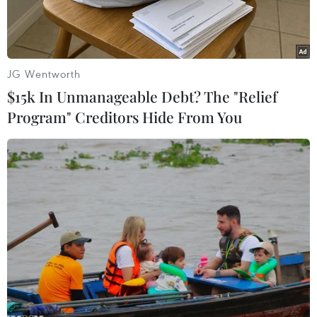
chính thứ haidành cho Hy Lạp và chuyển hướng
sang Tây Ban Nha, yêu cầu Madrid đưa ra mục
tiênthâm hụt ngân sách ngặt nghèo hơn trong
năm 2012 để có thể trở lại với mục tiêunăm
JG Wentworth
2013.
$15k In Unmanageable Debt? The "Relief
Program" Creditors Hide From You
Hy Lạp, nguyên nhân dẫn tới cuộc khủng hoảng
nợ hiện nay trên toàneurozone, cuối tuần qua
đã hoán đổi trái phiếu của họ do tư nhân nắm
giữ lấytrái phiếu có thời hạn dài hơn song với
giá trị giảm một nửa - động thái đã giúpAthens
giảm hơn 100 tỷ euro tiền nợ.
Sự hoán đổi này đã mở đường cho các bộtrưởng
tài chính đi đến phê chuẩn lần cuối gói cứu trợ
trị giá 130 tỷ euro đểtài trợ cho Hy Lạp tới năm