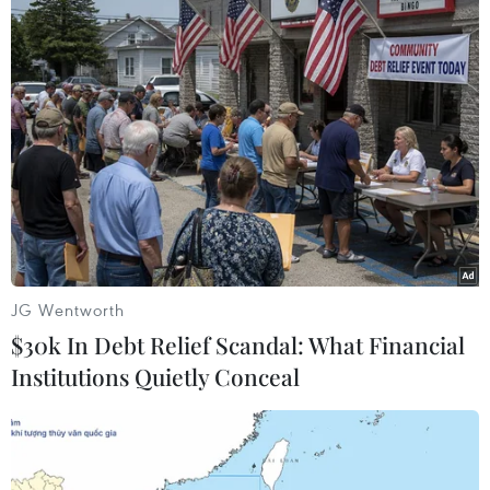
HCB và 2 HCĐ ở môn Toán; môn
Khoa học đạt 2 HCV, 8 HCB và 2
HCĐ.
(TTXVN/Vietnam+)
JG Wentworth
$30k In Debt Relief Scandal: What Financial
Institutions Quietly Conceal