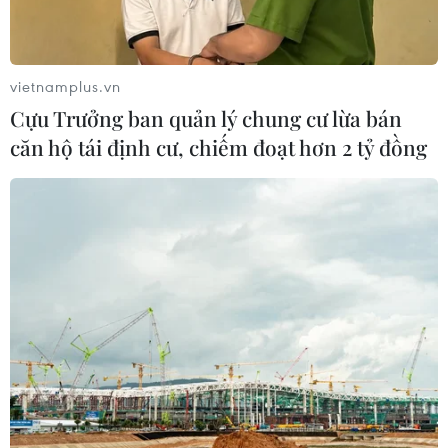
Áp thấp nhiệt đới đã suy yếu thành
một vùng áp thấp
vietnamplus.vn
08/08/2026 14:19
Cựu Trưởng ban quản lý chung cư lừa bán
căn hộ tái định cư, chiếm đoạt hơn 2 tỷ đồng
Thứ trưởng Phan Thị Thắng thăm,
động viên lực lượng tìm kiếm hài cốt
liệt sĩ tại Công viên Lê Thị Riêng
08/08/2026 14:12
Quy định chức năng, nhiệm vụ,
quyền hạn và cơ cấu tổ chức của Bộ Y
tế
08/08/2026 14:03