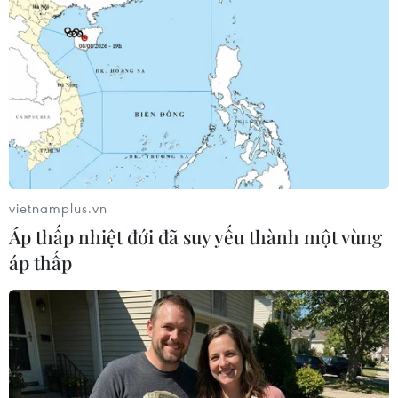
#Kỳ thi Olympic VNU
#thí sinh
#tham gia
#trường Trung học Phổ thông
TP. Hà Nội
Theo dõi VietnamPlus
vietnamplus.vn
Áp thấp nhiệt đới đã suy yếu thành một vùng
áp thấp
TIN LIÊN QUAN