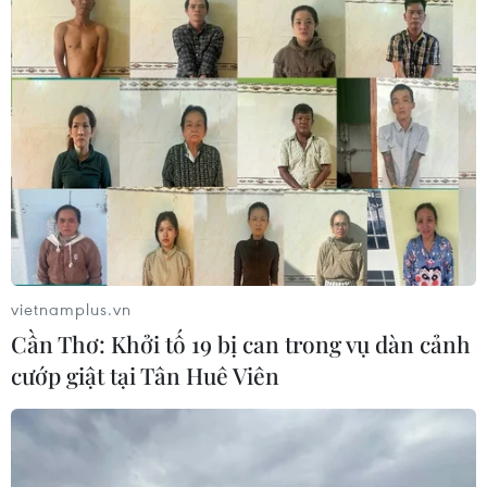
vietnamplus.vn
Cần Thơ: Khởi tố 19 bị can trong vụ dàn cảnh
cướp giật tại Tân Huê Viên