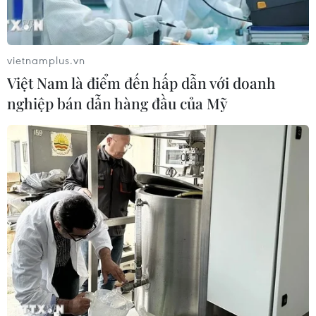
Với 2 huy chương Vàng, 3 huy chương Bạc, 1 huy
chương Đồng, tổng số điểm 188, đội tuyển Việt Nam xếp
thứ 9 trong số 113 quốc gia và vùng lãnh thổ tham dự Kỳ
vietnamplus.vn
thi Olympic Toán Quốc tế (IMO) lần thứ 66.
Việt Nam là điểm đến hấp dẫn với doanh
nghiệp bán dẫn hàng đầu của Mỹ