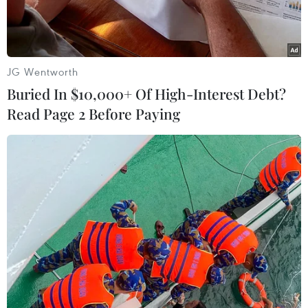
JG Wentworth
Buried In $10,000+ Of High-Interest Debt?
Read Page 2 Before Paying
Thí sinh làm bài thi. (Nguồn: VNU)
Trong hai ngày 25- 26/10, gần 2.200 thí sinh ở
nhiều môn học sẽ tham gia Kỳ thi Olympic của
Đại học Quốc gia Hà Nội (VNU) năm học 2025-
2026 dành cho học sinh các trường Trung học
Phổ thông do Đại học Quốc gia Hà Nội tổ chức.