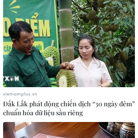
Ban tổ chức kịp thời nhắc nhở.
Lực lượng y tế và cảnh sát phòng cháy chữa
cháy túc trực trong suốt thời gian diễn ra sự
kiện để kịp thời xử lý các tình huống xảy ra./.
(TTXVN/Vietnam+)
vietnamplus.vn
Đắk Lắk phát động chiến dịch “30 ngày đêm”
chuẩn hóa dữ liệu sầu riêng