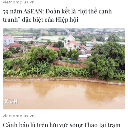
vietnamplus.vn
59 năm ASEAN: Đoàn kết là “lợi thế cạnh
tranh” đặc biệt của Hiệp hội
Lễ hội ẩm thực Hàn Quốc toàn cầu 2018
cuốn hút thực khách
04/10/2018 07:52
Lễ hội ẩm thực Hàn Quốc 2018 bao gồm các chương
trình nấu ăn của các đầu bếp nổi tiếng và một chương
trình làm các món ăn từ bột gạo truyền thống của Hàn
Quốc.
vietnamplus.vn
Cảnh báo lũ trên lưu vực sông Thao tại trạm