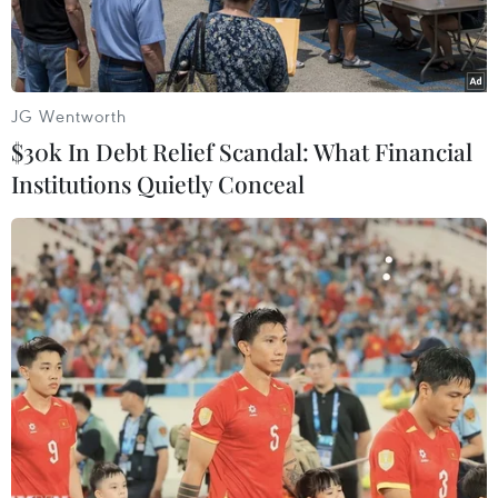
JG Wentworth
$30k In Debt Relief Scandal: What Financial
Institutions Quietly Conceal
Người dân tham quan và mua món ăn tại các gian hàng ẩm
thực. (Ảnh: Thành Đạt/TTXVN)
Diễn ra từ ngày 11-14/10, Lễ hội văn hóa ẩm
thực Hà Nội 2018 đã thu hút gần 7 vạn lượt
khách tham quan, trải nghiệm, thưởng thức các