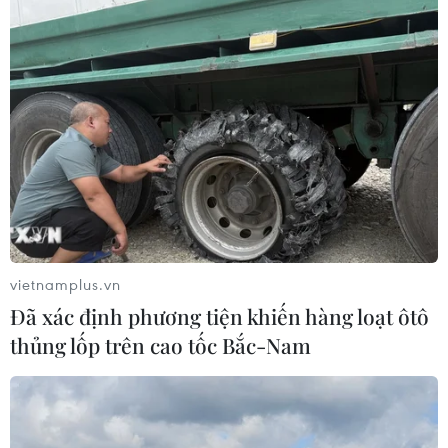
dẫn nhất thế giới
31/07/2026 04:03
Hà Nội vào top 10 thành phố có ẩm
thực đường phố hấp dẫn nhất thế
giới
30/07/2026 10:31
Mèn mén - hương vị của sức sống
bền bỉ trên Cao nguyên đá Đồng Văn
vietnamplus.vn
30/07/2026 07:18
Đã xác định phương tiện khiến hàng loạt ôtô
thủng lốp trên cao tốc Bắc-Nam
Bún quậy Phú Quốc: Khi hương vị
biển cả được "quậy" theo cách của
riêng bạn