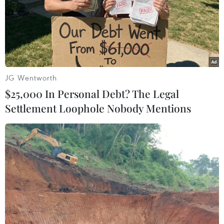
Năm nay, Đại sứ quán Việt Nam đóng góp hai quầy
ẩm thực và một số tiết mục văn nghệ để quảng bá hình
ảnh đất nước tươi đẹp, con người Việt Nam thân thiện,
mến khách.
JG Wentworth
$25,000 In Personal Debt? The Legal
Settlement Loophole Nobody Mentions