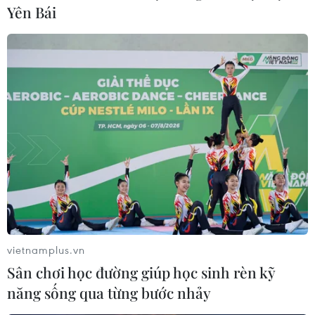
Yên Bái
Quảng Ninh: Khai mạc lễ hội ẩm thực đặc
sản gà Tiên Yên
vietnamplus.vn
13/10/2018 13:28
Sân chơi học đường giúp học sinh rèn kỹ
Gà Tiên Yên là sản phẩm OCOP Quảng Ninh (chương
năng sống qua từng bước nhảy
trình mỗi xã, phường một sản phẩm), đặc sản nông