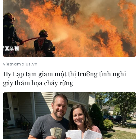
TIN LIÊN QUAN
vietnamplus.vn
Hy Lạp tạm giam một thị trưởng tình nghi
gây thảm họa cháy rừng
Việt Nam tích cực tham gia chương trình
"ngoại giao ẩm thực" ở Séc
13/05/2018 00:36