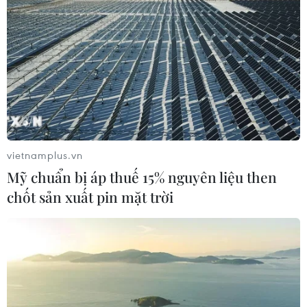
vietnamplus.vn
Mỹ chuẩn bị áp thuế 15% nguyên liệu then
chốt sản xuất pin mặt trời