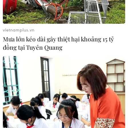
vietnamplus.vn
Mưa lớn kéo dài gây thiệt hại khoảng 15 tỷ
đồng tại Tuyên Quang
Công nhân kiểm tra hệ thống đường ống dẫn khí đốt. (Ảnh
minh họa: AFP/TTXVN)
Hãng tin Bloomberg ngày 17/3 đưa tin tăng
trưởng kinh tế của Mỹ được thúc đẩy nhờ giá