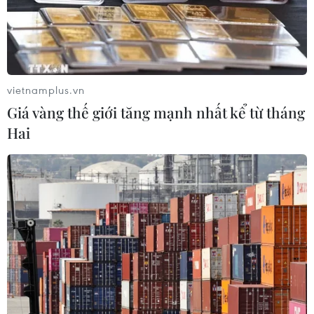
Hà Nội quảng bá tiềm năng đầu tư,
du lịch tới cộng đồng doanh nghiệp
Pháp
05/08/2026 01:04
vietnamplus.vn
Giá vàng thế giới tăng mạnh nhất kể từ tháng
Dầu thô chạm đáy ba tuần khi căng
Hai
thẳng tại eo biển Hormuz hạ nhiệt
05/08/2026 00:53
Mexico đứng thứ hai thế giới về xuất
khẩu sản phẩm phục vụ AI
05/08/2026 00:11