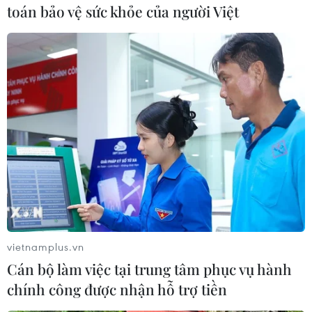
với kỳ vọng ban đầu. Cầu ít cung nhiều dẫn tới
toán bảo vệ sức khỏe của người Việt
việc giá khí đốt ở Mỹ “rơi tự do,” giảm hơn 50%
kể từ giữa tháng 1 đến nay./.
Giá khí đốt tự nhiên có thể
tăng cao khi EU chuẩn bị
giảm dần khí đốt của Nga
EU có thể sẽ nhận ít khí đốt của
Nga hơn sau khi Ukraine ra tín
hiệu nước này không có ý định
gia hạn thỏa thuận cung cấp khí
đốt tự nhiên khi hết hạn vào ngày
31/12/2024.
vietnamplus.vn
Cán bộ làm việc tại trung tâm phục vụ hành
(TTXVN/Vietnam+)
chính công được nhận hỗ trợ tiền