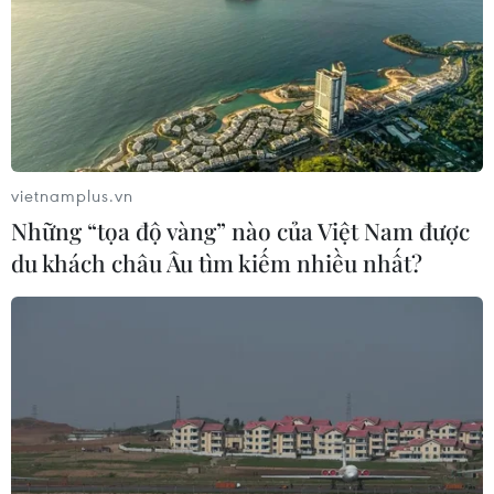
vietnamplus.vn
Những “tọa độ vàng” nào của Việt Nam được
du khách châu Âu tìm kiếm nhiều nhất?
TIN CÙNG CHUYÊN MỤC
Doanh nghiệp Trung Quốc đánh giá
cao triển vọng hợp tác cơ giới hóa
nông nghiệp với Việt Nam
06/08/2026 04:14