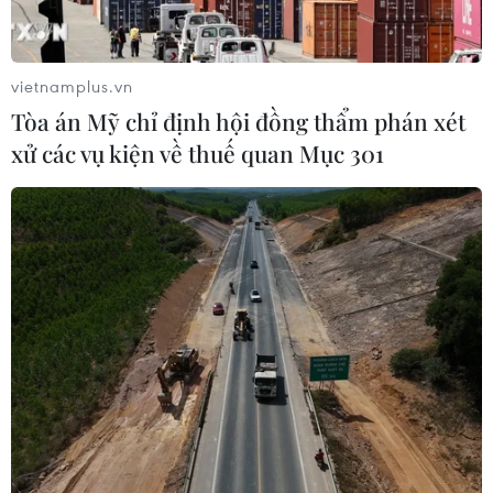
Thế giới mất hơn 2,6 tỷ thùng dầu kể
từ khi xung đột Mỹ-Iran bùng phát
04/08/2026 23:56
vietnamplus.vn
Tòa án Mỹ chỉ định hội đồng thẩm phán xét
xử các vụ kiện về thuế quan Mục 301
Xem thêm
CƠ QUAN CHỦ QUẢN: THÔNG TẤN XÃ VIỆT NAM
Tổng Biên tập: TRẦN TIẾN DUẨN
Phó Tổng Biên tập: NGUYỄN THỊ TÁM, KHÚC THANH
THỦY