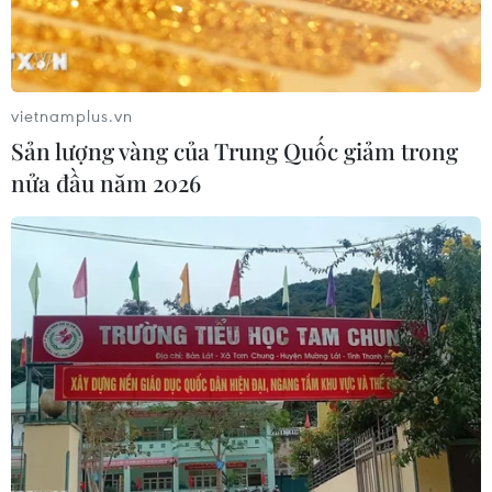
vietnamplus.vn
Sản lượng vàng của Trung Quốc giảm trong
nửa đầu năm 2026
EU cân nhắc gia hạn giá trần khí đốt để
tránh khủng hoảng năng lượng
22/10/2023 22:06
Trước những lo ngại rằng tình hình xung đột Trung Đông
và sự cố tại một đường ống ở Biển Baltic có thể đẩy giá
tăng cao trở lại trong mùa Đông này, EU đang cân nhắc
việc gia hạn mức giá trần khí đốt.