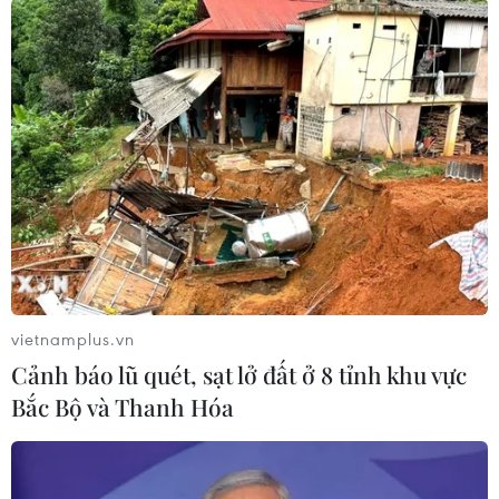
vietnamplus.vn
#Giá khí đốt
#Kinh tế Mỹ
#Nhiên liệu
Cảnh báo lũ quét, sạt lở đất ở 8 tỉnh khu vực
#Chỉ số giá tiêu dùng
Mỹ
Bắc Bộ và Thanh Hóa