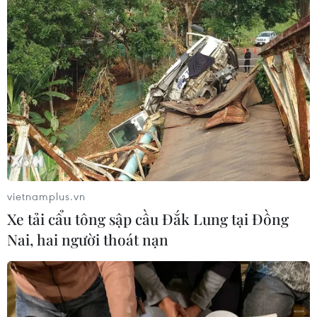
05/08/2026 10:07
Nghị quyết 10-NQ/TW: FDI tiếp tục
là điểm sáng trong bức tranh kinh tế
Việt Nam
05/08/2026 09:08
Động lực tăng trưởng mới tiếp tục
dẫn dắt kinh tế Trung Quốc
vietnamplus.vn
05/08/2026 07:44
Xe tải cẩu tông sập cầu Đắk Lung tại Đồng
Nai, hai người thoát nạn
Dòng vốn FDI vào Quảng Ninh
chuyển dịch tích cực về chất lượng
05/08/2026 07:40