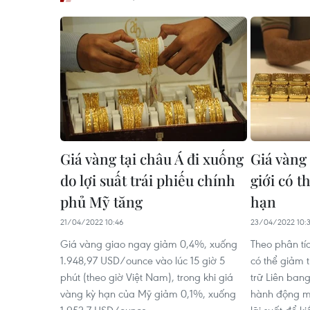
Giá vàng tại châu Á đi xuống
Giá vàng 
do lợi suất trái phiếu chính
giới có 
phủ Mỹ tăng
hạn
21/04/2022 10:46
23/04/2022 10:
Giá vàng giao ngay giảm 0,4%, xuống
Theo phân tí
1.948,97 USD/ounce vào lúc 15 giờ 5
có thể giảm 
phút (theo giờ Việt Nam), trong khi giá
trữ Liên bang
vàng kỳ hạn của Mỹ giảm 0,1%, xuống
hành động mạ
1.952,7 USD/ounce.
lãi suất để k