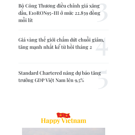
Bộ Công Thương điều chỉnh giá xăng
dầu, E10RON95-III ở mức 22.859 đồng
mỗi lít
Giá vàng thế giới chấm dứt chuỗi giảm,
tăng mạnh nhất kể từ hồi tháng 2
Standard Chartered nâng dự báo tăng
trưởng GDP Việt Nam lên 9,5%