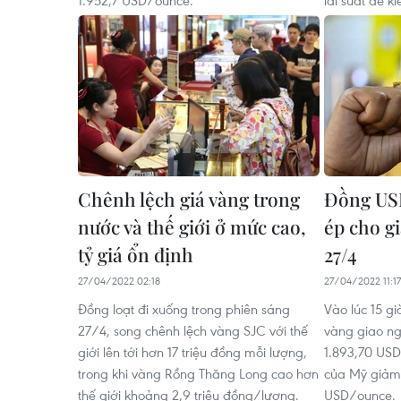
Chênh lệch giá vàng trong
Đồng USD
nước và thế giới ở mức cao,
ép cho g
tỷ giá ổn định
27/4
27/04/2022 02:18
27/04/2022 11:17
Đồng loạt đi xuống trong phiên sáng
Vào lúc 15 gi
27/4, song chênh lệch vàng SJC với thế
vàng giao n
giới lên tới hơn 17 triệu đồng mỗi lượng,
1.893,70 USD
trong khi vàng Rồng Thăng Long cao hơn
của Mỹ giảm
thế giới khoảng 2,9 triệu đồng/lượng.
USD/ounce.