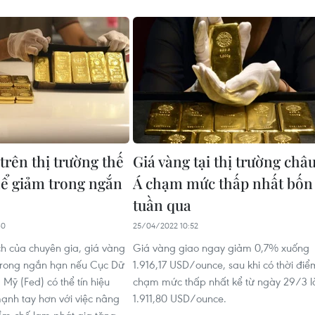
trên thị trường thế
Giá vàng tại thị trường châ
thể giảm trong ngắn
Á chạm mức thấp nhất bốn
tuần qua
30
25/04/2022 10:52
ch của chuyên gia, giá vàng
Giá vàng giao ngay giảm 0,7% xuống
trong ngắn hạn nếu Cục Dữ
1.916,17 USD/ounce, sau khi có thời điể
 Mỹ (Fed) có thể tín hiệu
chạm mức thấp nhất kể từ ngày 29/3 l
nh tay hơn với việc nâng
1.911,80 USD/ounce.
iềm chế lạm phát gia tăng.