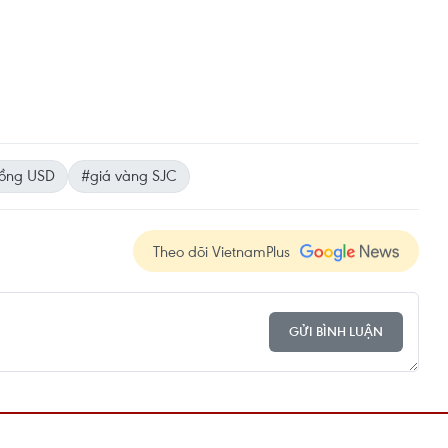
ồng USD
#giá vàng SJC
Theo dõi VietnamPlus
GỬI BÌNH LUẬN