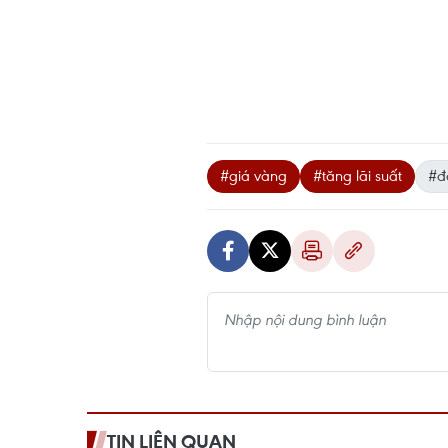
#giá vàng
#tăng lãi suất
#đ
TIN LIÊN QUAN