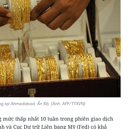
ng tại Ahmedabad, Ấn Độ. (Ảnh: AFP/TTXVN)
 mức thấp nhất 10 tuần trong phiên giao dịch
h và Cục Dự trữ Liên bang Mỹ (Fed) có khả