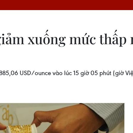
giảm xuống mức thấp 
885,06 USD/ounce vào lúc 15 giờ 05 phút (giờ Vi