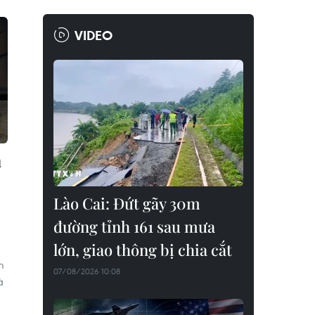
VIDEO
u
Lào Cai: Đứt gãy 30m
đường tỉnh 161 sau mưa
lớn, giao thông bị chia cắt
m
07/08/2026 10:08
à