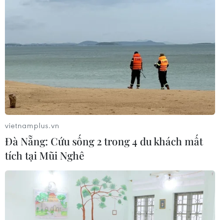
vietnamplus.vn
Đà Nẵng: Cứu sống 2 trong 4 du khách mất
TIN CÙNG CHUYÊN MỤC
tích tại Mũi Nghê
Cứu sống trẻ sinh cực non 25 tuần
thai, nặng gần 700 gram
09/08/2026 04:44