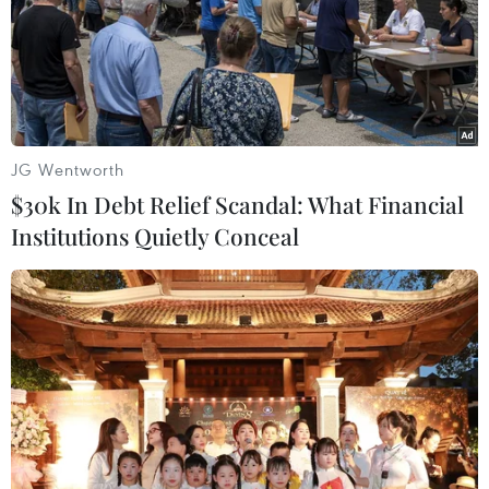
JG Wentworth
$30k In Debt Relief Scandal: What Financial
Institutions Quietly Conceal
Bộ Y tế: Dịch bệnh truyền nhiễm dự báo
có nguy cơ lây lan các biến thể mới
06/02/2024 09:59
Dịch bệnh truyền nhiễm trên thế giới và tại Việt Nam dự
báo vẫn diễn biến khó lường và tiếp tục có nguy cơ
xuất hiện, lây lan các biến thể mới, các dịch bệnh truyền