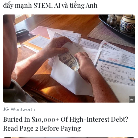
đẩy mạnh STEM, AI và tiếng Anh
#Giáo sư Trịnh Ngọc Phan
#Ngành truyền nhiễm
JG Wentworth
#Bệnh truyền nhiễm
Buried In $10,000+ Of High-Interest Debt?
Read Page 2 Before Paying