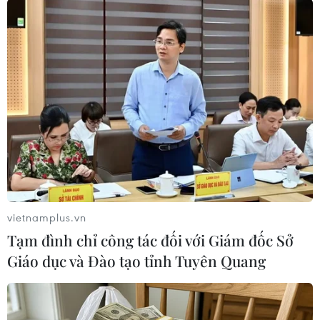
Theo dõi VietnamPlus
TIN LIÊN QUAN
vietnamplus.vn
Tạm đình chỉ công tác đối với Giám đốc Sở
Giáo dục và Đào tạo tỉnh Tuyên Quang