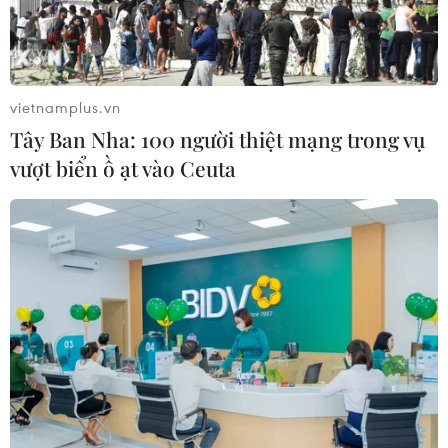
vietnamplus.vn
Tây Ban Nha: 100 người thiệt mạng trong vụ
vượt biển ồ ạt vào Ceuta
Bộ Y tế yêu cầu theo dõi chặt chẽ tình hình
dịch bệnh truyền nhiễm
12/12/2023 02:56
Theo Bộ Y tế, hiện nay thời tiết giai đoạn vào mùa Đông
Xuân, tạo điều kiện thuận lợi cho các dịch bệnh truyền
nhiễm xuất hiện, lây lan - nhất là bệnh lây truyền qua