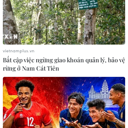
Tp. Hồ Chí Minh
Theo dõi VietnamPlus
vietnamplus.vn
Bất cập việc ngừng giao khoán quản lý, bảo vệ
rừng ở Nam Cát Tiên
TIN LIÊN QUAN