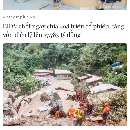
đường hô hấp.
vietnamplus.vn
BIDV chốt ngày chia 498 triệu cổ phiếu, tăng
vốn điều lệ lên 77.783 tỷ đồng
Nỗ lực phòng chống bệnh truyền nhiễm, y
tế dự phòng, chăm sóc sức khỏe nhân dân