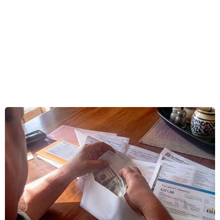
như sởi, ho gà, bạch hầu… đang xuất hiện trở lại
tại nhiều địa phương cùng với tỷ lệ bao phủ
tiêm chủng không đạt chỉ tiêu, Thành phố Hồ
Chí Minh đang đối diện với nguy cơ bùng phát
các dịch bệnh truyền nhiễm nguy hiểm.
Đây là thông tin được chia sẻ tại Hội nghị tổng
kết hoạt động phòng, chống dịch và công tác
tiêm chủng năm 2023, triển khai nhiệm vụ
trọng tâm năm 2024 của Sở Y tế Thành phố Hồ
Chí Minh, ngày 28/3.
Báo cáo của Trung tâm Kiểm soát bệnh tật
Thành phố Hồ Chí Minh, hiện Thành phố đang ở
giai đoạn thấp nhất của mùa dịch sốt xuất huyết.
Tuy nhiên, mùa mưa sắp tới, dịch bệnh sốt xuất
huyết sẽ gia tăng.