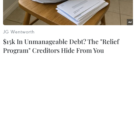
JG Wentworth
$15k In Unmanageable Debt? The "Relief
Program" Creditors Hide From You
Tiêm phòng vaccine phòng, chống bệnh ho gà. (Ảnh: Thùy
Dung/TTXVN)
Trong bối cảnh các dịch bệnh truyền nhiễm