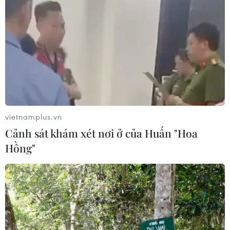
(TTXVN/Vietnam+)
vietnamplus.vn
Cảnh sát khám xét nơi ở của Huấn "Hoa
Hồng"
#Thành phố Hồ Chí Minh
#Bệnh truyền nhiễm
#Tiêm vaccine
#sởi
#bạch hầu
#ho gà