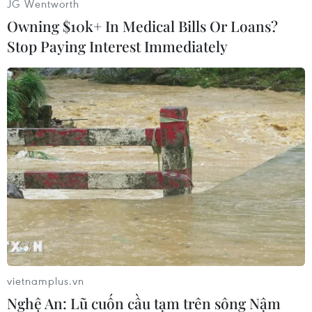
JG Wentworth
FedEx và hiện chưa có báo cáo nào về tại nạn
Owning $10k+ In Medical Bills Or Loans?
hay chấn thươngdo lỗi này gây ra./.
Stop Paying Interest Immediately
Huy Bình (Vietnam+)
vietnamplus.vn
Nghệ An: Lũ cuốn cầu tạm trên sông Nậm