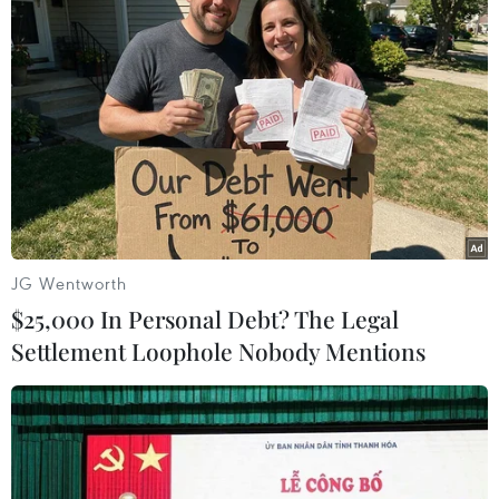
Ôtô Trung Quốc có tạo nên “làn sóng
tràn” tại châu Âu?
04/08/2026 00:17
Châu Phi tận dụng lợi thế quang điện
cho ngành xe điện
03/08/2026 09:46
JG Wentworth
$25,000 In Personal Debt? The Legal
Settlement Loophole Nobody Mentions
Thiếu tài xế, khoảng 25-30% xe đầu
kéo phải nằm bãi
02/08/2026 09:42