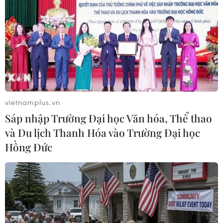
Chiêm ngưỡng những mẫu
xe hiếm tại Triển lãm ProDvizhenie-
2026 ở Nga
31/07/2026 01:51
Toyota giữ vững vị trí hãng xe bán
chạy nhất toàn cầu trong 7 năm liên
vietnamplus.vn
tiếp
Sáp nhập Trường Đại học Văn hóa, Thể thao
30/07/2026 11:20
và Du lịch Thanh Hóa vào Trường Đại học
Hồng Đức
Các nhà sản xuất ôtô Trung Quốc
đang gây áp lực lên các đối thủ Anh
30/07/2026 03:59