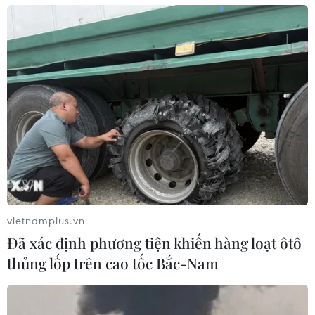
Mỹ buộc Tesla phải sửa lỗi đèn pha
gây chói cho gần 20.000 xe
17/07/2026 05:42
Xem thêm
vietnamplus.vn
CƠ QUAN CHỦ QUẢN: THÔNG TẤN XÃ VIỆT NAM
Đã xác định phương tiện khiến hàng loạt ôtô
Tổng Biên tập: TRẦN TIẾN DUẨN
thủng lốp trên cao tốc Bắc-Nam
Phó Tổng Biên tập: NGUYỄN THỊ TÁM, KHÚC THANH
THỦY