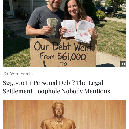
#Xe khách
#Kinh doanh vận tải
#Đình chỉ
#Vi phạm
#Sở Giao thông Vận tải
#Bến xe
#Thanh tra giao thông vận tải
#Xí nghiệp xe khách
TP. Hà Nội
JG Wentworth
$25,000 In Personal Debt? The Legal
Settlement Loophole Nobody Mentions
Theo dõi VietnamPlus