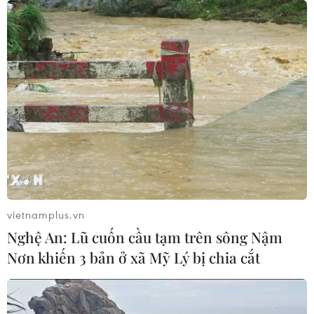
07/08/2026 04:28
Khẩn trương phân luồng giao thông
sau vụ sạt lở trên tuyến ĐT161 ở Lào
Cai
07/08/2026 02:37
Nhanh chóng hoàn thiện dự
án kết nối vùng, sân bay Long Thành
06/08/2026 15:07
vietnamplus.vn
Nghệ An: Lũ cuốn cầu tạm trên sông Nậm
Sẽ thi công đồng loạt Dự án cao tốc
Nơn khiến 3 bản ở xã Mỹ Lý bị chia cắt
Vinh-Thanh Thủy trong tháng 9
06/08/2026 12:25