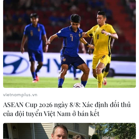
định.
Ngoài ra, Sở Giao thông Vận tải cũng chỉ đạo lực
lượng Thanh tra Giao thông Vận tải tiếp tục tăng
cường công tác xử lý về trật tự an toàn giao
thông trên địa bàn thủ đô và thường xuyên cập
nhật, báo cáo kết quả vi phạm về Sở Giao thông
để có các biện pháp xử lý./.
(Vietnam+)
vietnamplus.vn
ASEAN Cup 2026 ngày 8/8: Xác định đối thủ
của đội tuyển Việt Nam ở bán kết