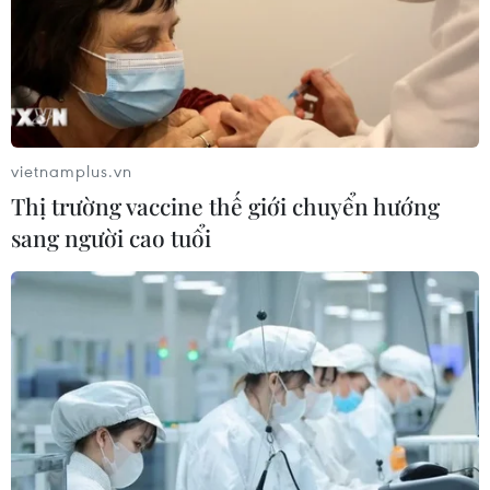
Lào Cai
08/08/2026 08:45
Nghệ An: Sạt lở nghiêm trọng, tỉnh lộ
543D tạm thời tê liệt
vietnamplus.vn
08/08/2026 07:09
Thị trường vaccine thế giới chuyển hướng
sang người cao tuổi
Vụ phế liệu bằng sắt, nhọn rơi trên
cao tốc: Tài xế xe chở mắc nhiều lỗi vi
phạm
08/08/2026 06:37
Dự án Sân bay Phú Quốc tăng tốc thi
công, sẽ cán mốc vận hành từ tháng