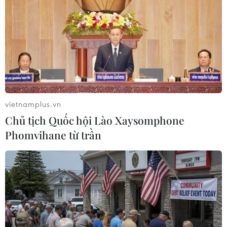
TIN LIÊN QUAN
vietnamplus.vn
Chủ tịch Quốc hội Lào Xaysomphone
Phomvihane từ trần
"Không thể kéo dài tình trạng mỗi nhà
một chiếc xe kinh doanh"