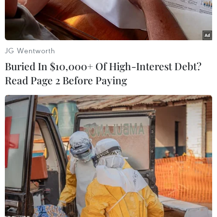
JG Wentworth
Buried In $10,000+ Of High-Interest Debt?
Read Page 2 Before Paying
hanh tra giao thông Hà Nội xử lý lỗi vi phạm của xe khách tại
bến xe Giáp Bát. (Ảnh: Thế Duyệt/TTXVN)
Sở Giao thông Vận tải Hà Nội vừa có văn bản xử
lý hàng loạt các phương tiện vi phạm hoạt động
chở khách liên tỉnh với các lỗi chạy sai luồng