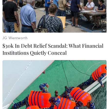
17/09/2014 06:49
Theo quy định tại Nghị định 86/NĐ-CP, xe hợp đồng
“núp bóng” xe khách sẽ bị quy định quy mô để phân
loại các đơn vị kinh doanh vận tải, quản lý phạm vi
hoạt động luồng tuyến đối với từng loại hình.
JG Wentworth
$30k In Debt Relief Scandal: What Financial
Institutions Quietly Conceal