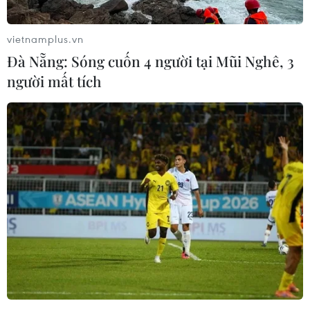
vietnamplus.vn
Đà Nẵng: Sóng cuốn 4 người tại Mũi Nghê, 3
người mất tích