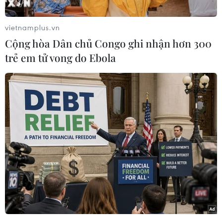
tuyến, chở quá số người quy định, không đóng
cửa khi xe chạy…
vietnamplus.vn
Cụ thể, từ ngày 16/9, Sở Giao thông Vận tải Hà
Cộng hòa Dân chủ Congo ghi nhận hơn 300
Nội sẽ cắt 10 nốt xe (xếp lượt giờ xuất xe tại bến
trẻ em tử vong do Ebola
- PV) đối với 6 đơn vị có phương tiện vận tải vi
phạm như Công ty Cổ phần dịch vụ và thương
mại Phúc Hưng bị cắt 2 nốt (Bến xe Giáp Bát-
Bến xe Cẩm Khê, Bến xe Mỹ Đình-Bến xe Cẩm
Khê vì chạy sai luồng tuyến); Xí nghiệp xe
khách Nam Hà Nội bị cắt 4 nốt do chạy không
đúng tuyến, hành trình, dừng đỗ sai quy định;
Công ty Cổ phần vận tải Đức Lượng bị cắt 1 nốt
trên tuyến Bến xe Thịnh Long-Bến xe Sơn Tây
vì chở quá 18 khách…
Sở Giao thông Vận tải Hà Nội yêu cầu các đơn vị