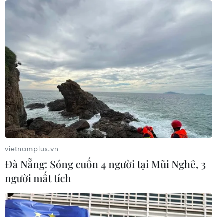
Đà Nẵng: Hỗ trợ 700 triệu đồng cho
đồng bào nghèo xã Hùng Sơn
08/08/2026 09:58
Hiện trường vụ ghe gỗ phát
nổ trên sông Sài Gòn khiến một
người thiệt mạng
08/08/2026 09:03
vietnamplus.vn
Đà Nẵng: Sóng cuốn 4 người tại Mũi Nghê, 3
Khởi tố 19 đối tượng cướp
người mất tích
giật tài sản tại Công ty Tân Huê Viên
08/08/2026 08:52