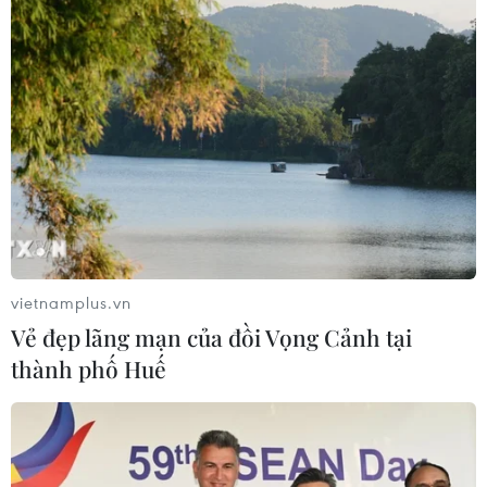
08/08/2026 04:00
Sơn La công bố tình huống khẩn cấp
về thiên tai với hai xã Muổi Nọi, Nậm
Lầu
08/08/2026 03:53
Hà Nội kiên quyết xử lý vi phạm tại
hồ Đồng Đò
vietnamplus.vn
08/08/2026 03:29
Vẻ đẹp lãng mạn của đồi Vọng Cảnh tại
thành phố Huế
Xem thêm