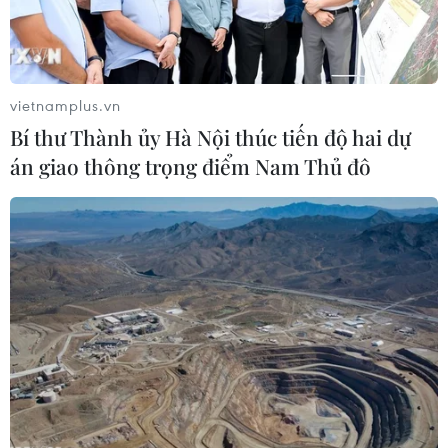
Trước đó, vào khoảng 0h46 ngày 24/5, vụ cháy tại địa chỉ số 1,
hẻm 31, ngách 98, ngõ 43 phố Trung Kính đã tước đi sinh mạng
vietnamplus.vn
của 14 người. (Ảnh: PV/Vietnam+)
Bí thư Thành ủy Hà Nội thúc tiến độ hai dự
(Vietnam+)
án giao thông trọng điểm Nam Thủ đô