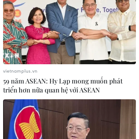
CƠ QUAN CHỦ QUẢN: THÔNG TẤN XÃ VIỆT NAM
Tổng Biên tập: TRẦN TIẾN DUẨN
Phó Tổng Biên tập: NGUYỄN THỊ TÁM, KHÚC THANH
THỦY
vietnamplus.vn
Sở hữu trí tuệ
Quy định sử dụng
59 năm ASEAN: Hy Lạp mong muốn phát
RSS
Hỗ trợ
triển hơn nữa quan hệ với ASEAN
Ngôn ngữ
TTXVN
Dịch vụ tin
Quảng cáo
Liên hệ