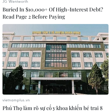
JG Wentworth
Buried In $10,000+ Of High-Interest Debt?
Read Page 2 Before Paying
Lễ cầu siêu thể hiện tinh thần từ bi, cứu khổ cứu nạn của đạo
Phật, tinh thần chia sẻ trách nhiệm với xã hội của nhà Phật, làm
vơi bớt nỗi đau thương của gia đình các nạn nhân trong vụ
cháy. (Ảnh: PV/Vietnam+)
vietnamplus.vn
Phú Thọ làm rõ sự cố y khoa khiến bé trai 8