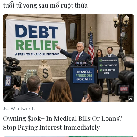
tuổi tử vong sau mổ ruột thừa
Ngay từ sớm, đã có rất nhiều phật tử đến chính điện chùa
Trung Kính Hạ đợi tổ chức buổi lễ cầu siêu cho các nạn nhân.
(Ảnh: PV/Vietnam+)
JG Wentworth
Owning $10k+ In Medical Bills Or Loans?
Stop Paying Interest Immediately