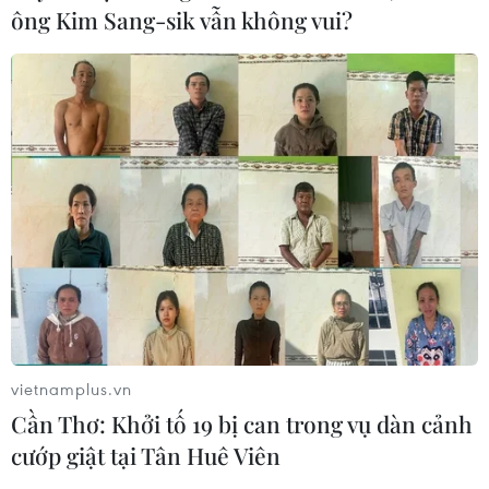
ông Kim Sang-sik vẫn không vui?
TIN CÙNG CHUYÊN MỤC
Đội K93 quy tập được 11 bộ hài cốt liệt
sỹ trên địa bàn An Giang
08/08/2026 11:11
Mở rộng không gian cống hiến cho
cộng đồng người Việt Nam ở nước
ngoài
08/08/2026 11:00
vietnamplus.vn
Phú Thọ làm rõ sự cố y khoa khiến bé
Cần Thơ: Khởi tố 19 bị can trong vụ dàn cảnh
trai 8 tuổi tử vong sau mổ ruột thừa
cướp giật tại Tân Huê Viên
08/08/2026 10:28