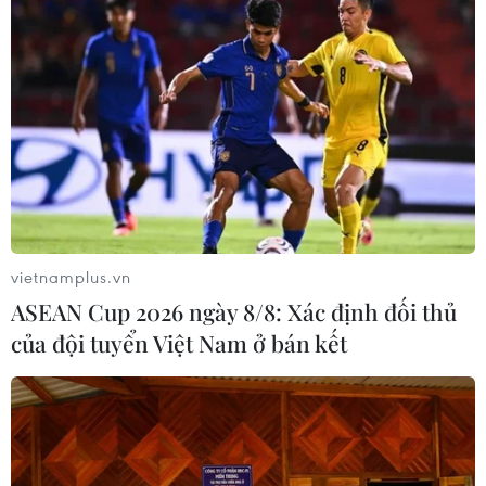
Tình người sẻ chia trong vụ cháy
nhà trọ làm 14 người chết ở Trung Kính
26/05/2024 06:58
Đã hai ngày kể từ vụ cháy thương tâm xảy ra tại căn
nhà số 1, hẻm 31, ngách 98, ngõ 43 phố Trung Kính
(quận Cầu Giấy, Hà Nội). Nhiều người dân đã đến
thăm hỏi, hỗ trợ những gia đình người bị nạn.
vietnamplus.vn
ASEAN Cup 2026 ngày 8/8: Xác định đối thủ
của đội tuyển Việt Nam ở bán kết