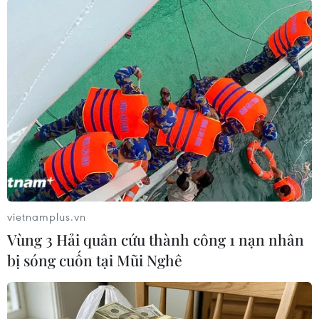
Ngoài lễ cầu siêu được tổ chức chính thức, các tăng ni, phật tử,
người dân trong những ngày này đều có thể cùng hướng tâm
cầu nguyện chia công đức cho các gia đình trong vụ cháy.
(Ảnh: PV/Vietnam+)
vietnamplus.vn
Vùng 3 Hải quân cứu thành công 1 nạn nhân
bị sóng cuốn tại Mũi Nghê
Lễ cầu siêu tại chủa Trung Kính Hạ được tổ chức trong buổi
chiều ngày 30/5. (Ảnh: PV/Vietnam+)