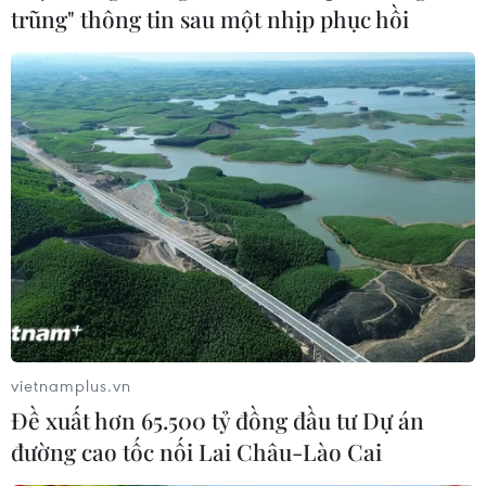
trũng" thông tin sau một nhịp phục hồi
hoạn trên phố Trung Kính vừa qua.
vietnamplus.vn
Đề xuất hơn 65.500 tỷ đồng đầu tư Dự án
Nỗi đau khôn nguôi của gia đình
đường cao tốc nối Lai Châu-Lào Cai
có người thân mất trong đám cháy nhà trọ