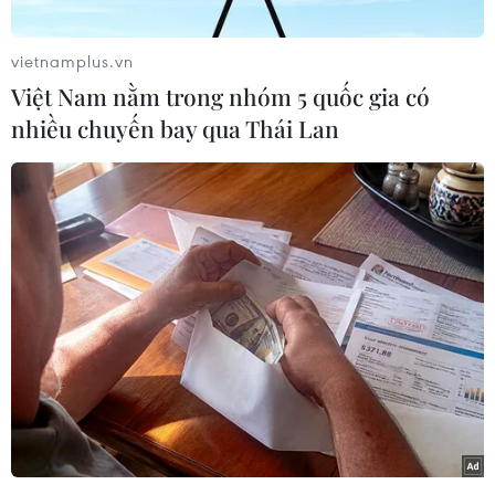
vietnamplus.vn
Việt Nam nằm trong nhóm 5 quốc gia có
nhiều chuyến bay qua Thái Lan
Chiều 30/5, Ban trị sự Giáo hội Phật giáo quận Cầu Giấy cùng
đông đảo các phật tử, người dân đã đến chùa Trung Kính Hạ
(Cầu Giấy, Hà Nội) tiến hành buổi lễ cầu siêu cho những người
tử nạn trong vụ cháy kinh hoàng ở Trung Kính. (Ảnh:
PV/Vietnam+)