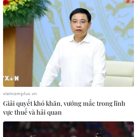
26/05/2024 10:10
Dù đã hơn 2 ngày trôi qua sau đám cháy kinh hoàng
diễn ra vào rạng sáng ngày 24/5 khiến 14 người thiệt
mạng và 3 người khác bị thương, nhưng không khí đau
buồn vẫn bao trùm con ngõ nhỏ 43 Trung Kính.
vietnamplus.vn
Giải quyết khó khăn, vướng mắc trong lĩnh
vực thuế và hải quan