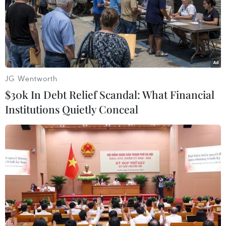
Theo dõi VietnamPlus
JG Wentworth
TIN CÙNG CHUYÊN MỤC
$30k In Debt Relief Scandal: What Financial
Institutions Quietly Conceal
Chứng khoán tuần tới: VN-Index có
vượt được vùng 1.800 điểm?
09/08/2026 10:42
Thị trường chứng khoán: Sức ép từ
"vùng trũng" thông tin sau một nhịp
phục hồi