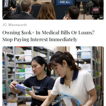
JG Wentworth
Owning $10k+ In Medical Bills Or Loans?
Stop Paying Interest Immediately
Ảnh minh họa. (Nguồn: AFP/TTXVN)
Hai chỉ số chủ chốt của chứng khoán Mỹ là Dow
Jones và S&P 500 đã thiết lập các đỉnh cao kỷ lục
mới trong phiên giao dịch đầu tuần ngày 12/5
nhờ sự tăng giá của nhóm cổ phiếu các công ty
dịch vụ mạng Internet, công nghệ sinh học và