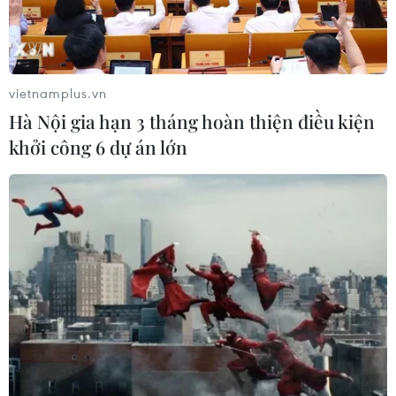
08/08/2026 08:04
VN-Index tăng hơn 3 điểm nhờ sức
bật nhóm dầu khí
vietnamplus.vn
07/08/2026 09:36
Hà Nội gia hạn 3 tháng hoàn thiện điều kiện
khởi công 6 dự án lớn
Chứng khoán Mỹ rời đỉnh khi giá
năng lượng leo thang
06/08/2026 23:58
Chứng khoán 6/8: Cổ phiếu hóa chất
tăng trần, trắng bên bán giữa phiên
đỏ lửa
06/08/2026 09:40