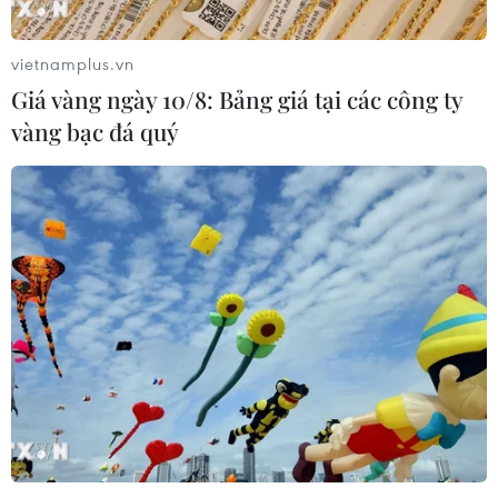
Xem thêm
vietnamplus.vn
Giá vàng ngày 10/8: Bảng giá tại các công ty
vàng bạc đá quý
CƠ QUAN CHỦ QUẢN: THÔNG TẤN XÃ VIỆT NAM
Tổng Biên tập: TRẦN TIẾN DUẨN
Phó Tổng Biên tập: NGUYỄN THỊ TÁM, KHÚC THANH
THỦY
Sở hữu trí tuệ
Quy định sử dụng
RSS
Hỗ trợ
Ngôn ngữ
TTXVN