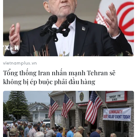
Châu Phi tận dụng lợi thế quang điện
cho ngành xe điện
03/08/2026 09:46
Thiếu tài xế, khoảng 25-30% xe đầu
kéo phải nằm bãi
02/08/2026 09:42
vietnamplus.vn
Tổng thống Iran nhấn mạnh Tehran sẽ
không bị ép buộc phải đầu hàng
Chiêm ngưỡng những mẫu
xe hiếm tại Triển lãm ProDvizhenie-
2026 ở Nga
31/07/2026 01:51
Toyota giữ vững vị trí hãng xe bán