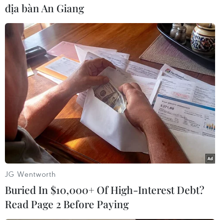
địa bàn An Giang
#G-Power
#BMW
#Độ xe
#Động cơ
#Công suất
JG Wentworth
Buried In $10,000+ Of High-Interest Debt?
Read Page 2 Before Paying
Theo dõi VietnamPlus