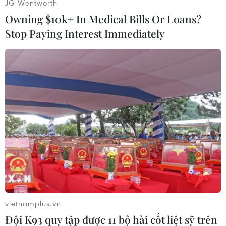
JG Wentworth
Owning $10k+ In Medical Bills Or Loans?
Stop Paying Interest Immediately
Huy Bình (Vietnam+)
vietnamplus.vn
Đội K93 quy tập được 11 bộ hài cốt liệt sỹ trên