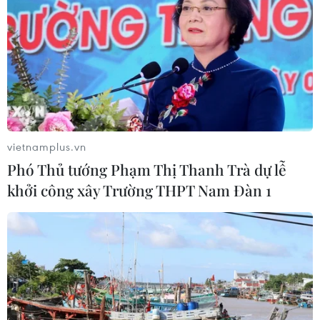
cho bài toán bảo vệ sức khỏe của
người Việt
06/08/2026 03:40
Chọn đúng đầu tàu: Danh mục
doanh nghiệp nhà nước mạnh và bài
toán giao nhiệm vụ
vietnamplus.vn
06/08/2026 00:56
Phó Thủ tướng Phạm Thị Thanh Trà dự lễ
khởi công xây Trường THPT Nam Đàn 1
Quy định chi tiết về thủ tục cấp phép
thành lập Sở giao dịch hàng hóa
05/08/2026 14:59
Foxconn đạt doanh thu cao kỷ lục