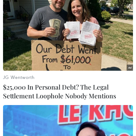
Tây Ninh: Tạo điều kiện hình thành
doanh nghiệp công nghệ chiến lược
06/08/2026 04:45
Từ mở rộng số lượng đến nâng cao
chất lượng doanh nghiệp tư nhân ở
Tây Ninh
06/08/2026 04:23
JG Wentworth
$25,000 In Personal Debt? The Legal
Alphabet cải tổ hàng ngũ lãnh đạo
Settlement Loophole Nobody Mentions
giữa cuộc đua AGI
06/08/2026 04:22
Techcom Life và cách tiếp cận mới