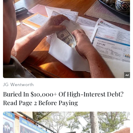
Xem thêm
CƠ QUAN CHỦ QUẢN: THÔNG TẤN XÃ VIỆT NAM
Tổng Biên tập: TRẦN TIẾN DUẨN
Phó Tổng Biên tập: NGUYỄN THỊ TÁM, KHÚC THANH
THỦY
JG Wentworth
Buried In $10,000+ Of High-Interest Debt?
Sở hữu trí tuệ
Quy định sử dụng
Read Page 2 Before Paying
RSS
Hỗ trợ
Ngôn ngữ
TTXVN
Dịch vụ tin
Quảng cáo