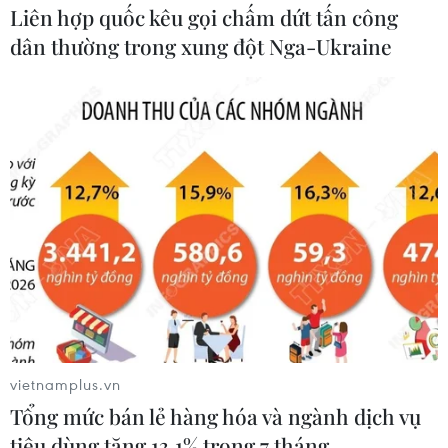
Liên hợp quốc kêu gọi chấm dứt tấn công
dân thường trong xung đột Nga-Ukraine
Boeing 737 MAX 7 được đưa vào khai
thác sau hơn 8 năm chờ đợi
04/08/2026 02:48
Amazon lần đầu tiên đạt mức vốn
hóa 3.000 tỷ USD nhờ làn sóng lạc
quan mới về AI
03/08/2026 14:35
MB chuẩn bị trả cổ tức cho cổ đông
15%, nâng vốn điều lệ lên 100.000 tỷ
vietnamplus.vn
đồng
Tổng mức bán lẻ hàng hóa và ngành dịch vụ
03/08/2026 13:47
tiêu dùng tăng 13,1% trong 7 tháng