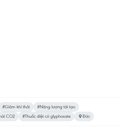
#Giảm khí thải
#Năng lượng tái tạo
thải CO2
#Thuốc diệt cỏ glyphosate
Đức