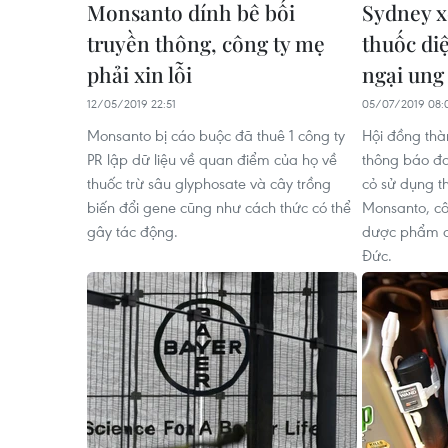
Monsanto dính bê bối
Sydney x
truyền thông, công ty mẹ
thuốc di
phải xin lỗi
ngại ung
12/05/2019 22:51
05/07/2019 08:
Monsanto bị cáo buộc đã thuê 1 công ty
Hội đồng thà
PR lập dữ liệu về quan điểm của họ về
thông báo đa
thuốc trừ sâu glyphosate và cây trồng
cỏ sử dụng 
biến đổi gene cũng như cách thức có thể
Monsanto, cô
gây tác động.
dược phẩm d
Đức.