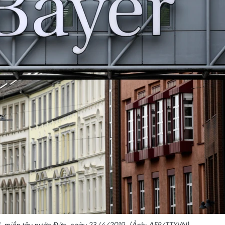
l, miền tây nước Đức, ngày 23/4/2019. (Ảnh: AFP/TTXVN)