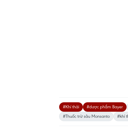
#Khí thải
#dược phẩm Bayer
#Thuốc trừ sâu Monsanto
#khí 