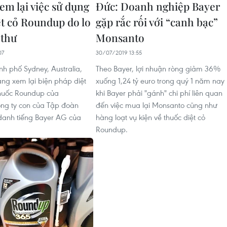
em lại việc sử dụng
Đức: Doanh nghiệp Bayer
ệt cỏ Roundup do lo
gặp rắc rối với “canh bạc”
 thư
Monsanto
07
30/07/2019 13:55
nh phố Sydney, Australia,
Theo Bayer, lợi nhuận ròng giảm 36%
ng xem lại biện pháp diệt
xuống 1,24 tỷ euro trong quý 1 năm nay
thuốc Roundup của
khi Bayer phải "gánh" chi phí liên quan
ng ty con của Tập đoàn
đến việc mua lại Monsanto cũng như
anh tiếng Bayer AG của
hàng loạt vụ kiện về thuốc diệt cỏ
Roundup.