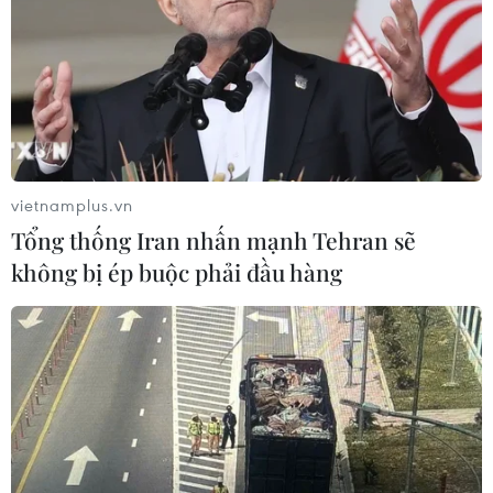
Tiên phóng vật thể chưa xác định
06/08/2026 08:31
Dấu mốc quan trọng trong quan hệ
Việt Nam-Australia
vietnamplus.vn
06/08/2026 08:29
Tổng thống Iran nhấn mạnh Tehran sẽ
không bị ép buộc phải đầu hàng
Hàn Quốc tăng cường giải pháp
ngăn chặn đánh bạc trực tuyến trong
quân đội
06/08/2026 04:52
Tổng Bí thư, Chủ tịch nước Tô Lâm