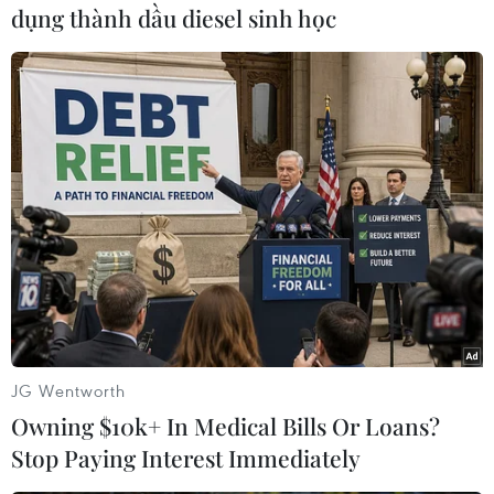
(TTXVN/Vietnam+)
dụng thành dầu diesel sinh học
JG Wentworth
#Cảnh sát Sri Lanka
#Lệnh giới nghiêm
#Nhà thờ
Owning $10k+ In Medical Bills Or Loans?
#Khách sạn
#Chủ nhật Phục sinh
#SriLankan Airlines
Stop Paying Interest Immediately
#Hãng hàng không
Sri Lanka