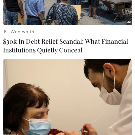
JG Wentworth
$30k In Debt Relief Scandal: What Financial
Institutions Quietly Conceal
Lực lượng an ninh Sri Lanka được triển khai bên ngoài nhà thờ
St. Anthony ở thủ đô Colombo sau vụ nổ ngày 21/4. (Ảnh:
THX/TTXVN)
Hãng hàng không SriLankan Airlines ngày 21/4
thông báo vẫn thực hiện các chuyến bay khởi
hành từ nước này mặc dù nhà chức trách đã