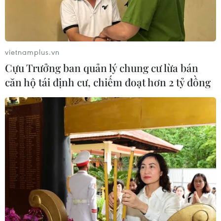
các phần tử đánh bom liều chết liên quan ít nhất 2 trong
số 8 vụ nổ xảy ra ngày 21/4 tại nước này.
vietnamplus.vn
Cựu Trưởng ban quản lý chung cư lừa bán
căn hộ tái định cư, chiếm đoạt hơn 2 tỷ đồng
Tổng Bí thư, Chủ tịch nước gửi điện chia
buồn đến Tổng thống Sri Lanka