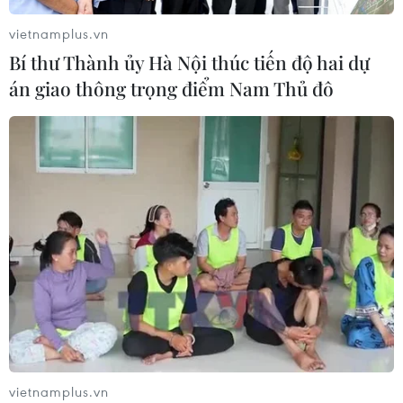
vietnamplus.vn
Bí thư Thành ủy Hà Nội thúc tiến độ hai dự
án giao thông trọng điểm Nam Thủ đô
CƠ QUAN CHỦ QUẢN: THÔNG TẤN XÃ VIỆT NAM
Tổng Biên tập: TRẦN TIẾN DUẨN
Phó Tổng Biên tập: NGUYỄN THỊ TÁM, KHÚC THANH
THỦY
Sở hữu trí tuệ
Quy định sử dụng
RSS
Hỗ trợ
Ngôn ngữ
TTXVN
Dịch vụ tin
Quảng cáo
Liên hệ
vietnamplus.vn