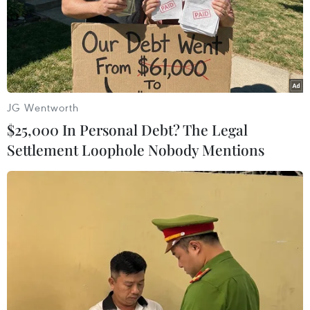
JG Wentworth
$25,000 In Personal Debt? The Legal
Settlement Loophole Nobody Mentions
Có ít nhất 2 vụ đánh bom liều chết trong
các vụ nổ tại Sri Lanka
21/04/2019 12:50
Cảnh sát và giới chức khách sạn Sri Lanka cho biết có