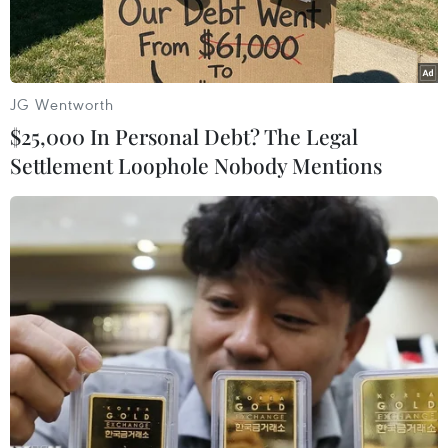
JG Wentworth
$25,000 In Personal Debt? The Legal
Settlement Loophole Nobody Mentions
Cảnh sát được triển khai tại hiện trường vụ nổ ở khách sạn
Shangri-La, thủ đô Colombo, Sri Lanka, ngày 21/4/2019. (Ảnh:
AFP/TTXVN)
Sputniknews và Reuters đưa tin, cổng thông tin
Ada Derana đưa tin các mạng xã hội cũng như
các ứng dụng tin nhắn như WhatsApp, Viber và
Facebook, tạm thời bị chặn tại Sri Lanka sau