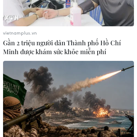
Tổng Bí thư, Chủ tịch nước Tô Lâm
bắt đầu thăm cấp Nhà nước Australia
09/08/2026 12:05
vietnamplus.vn
Gần 2 triệu người dân Thành phố Hồ Chí
Australia điều tra vụ hai máy bay suýt
Minh được khám sức khỏe miễn phí
va chạm tại sân bay Sydney
09/08/2026 07:04
Dấu mốc quan trọng đưa quan hệ
Việt Nam-New Zealand phát triển
thực chất và hiệu quả hơn
09/08/2026 02:46
Tổng Bí thư, Chủ tịch nước Tô Lâm