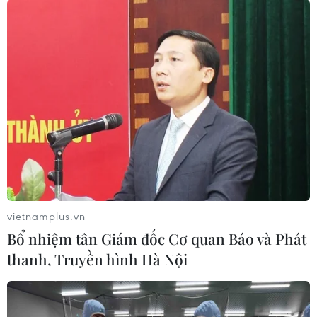
Sri Lanka tiếp tục rúng động với vụ nổ thứ
8 liên tiếp trong ngày
21/04/2019 09:48
Vụ nổ thứ 8 liên tiếp trong ngày 21/4 xảy ra tại thủ đô
Colombo của Sri Lanka, chính phủ nước này đã ban bố
lệnh giới nghiêm, có hiệu lực ngay lập tức và chưa xác
định thời hạn.
vietnamplus.vn
Bổ nhiệm tân Giám đốc Cơ quan Báo và Phát
thanh, Truyền hình Hà Nội