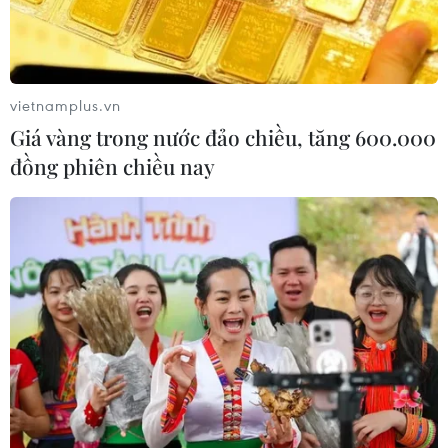
vietnamplus.vn
Giá vàng trong nước đảo chiều, tăng 600.000
đồng phiên chiều nay
Hiện trường vụ nổ hàng loạt tại
các nhà thờ, khách sạn ở Sri Lanka
21/04/2019 08:11
Ba nhà thờ và ba khách sạn sang trọng ở Sri Lanka đã
trở thành mục tiêu của các vụ nổ đúng vào ngày lễ Phục
sinh, khiến ít nhất 138 người thiệt mạng và 400 người bị