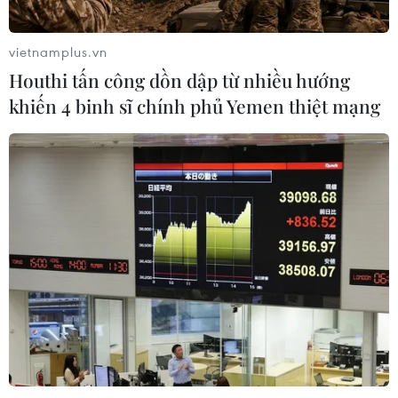
lên đường thăm cấp Nhà nước
Australia và New Zealand
vietnamplus.vn
09/08/2026 02:00
Houthi tấn công dồn dập từ nhiều hướng
khiến 4 binh sĩ chính phủ Yemen thiệt mạng
Những lý do khiến du khách Ấn Độ
chuyển hướng sang Việt Nam
08/08/2026 23:58
Động lực mới cho hợp tác thương
mại Việt Nam-Australia
08/08/2026 12:20
Việt Nam-Ấn Độ thúc đẩy hợp tác