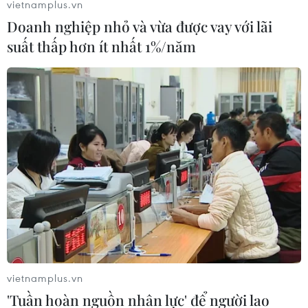
21/04/2019 08:19
vietnamplus.vn
Thông tin mới nhất của kênh Newsfirst Sri Lanka cho biết
Doanh nghiệp nhỏ và vừa được vay với lãi
có ít nhất 160 người bị thiệt mạng trong các vụ nổ xảy ra
suất thấp hơn ít nhất 1%/năm
sáng 21/4 tại các nhà thờ và khách sạn ở Sri Lanka.
vietnamplus.vn
'Tuần hoàn nguồn nhân lực' để người lao