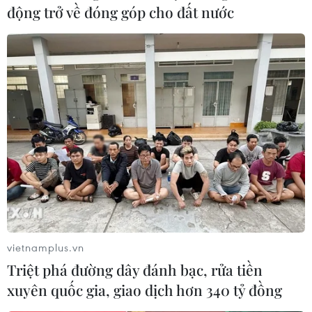
Sria Lanka lại xảy ra vụ nổ thứ bảy gần thủ
động trở về đóng góp cho đất nước
đô Colombo
21/04/2019 09:07
Theo hãng tin Reuters, cảnh sát Sria Lanka cho biết đã
xảy ra vụ nổ thứ bảy tại khu vực Dehiwela, gần thủ đô
Colombo của nước này.
vietnamplus.vn
Triệt phá đường dây đánh bạc, rửa tiền
xuyên quốc gia, giao dịch hơn 340 tỷ đồng