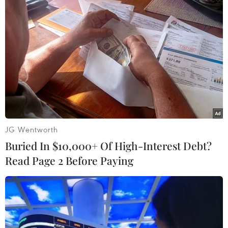
dân Sri Lanka./.
(Vietnam+)
JG Wentworth
Buried In $10,000+ Of High-Interest Debt?
Read Page 2 Before Paying
# Sri Lanka
#WhatsApp
#Viber
#Facebook
#Vụ nổ
#Tấn công khủng bố
#Mạng xã hội