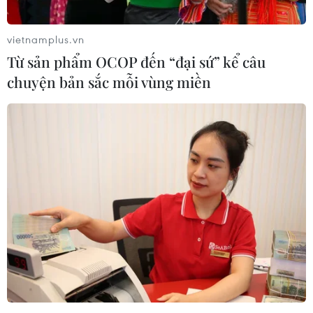
thương.
vietnamplus.vn
Từ sản phẩm OCOP đến “đại sứ” kể câu
chuyện bản sắc mỗi vùng miền
Ít nhất đã có 160 người thiệt mạng trong
các vụ nổ tại Sri Lanka