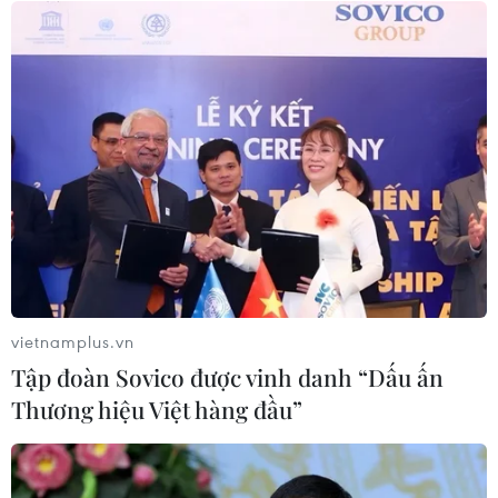
07/08/2026 12:46
Xem thêm
CƠ QUAN CHỦ QUẢN: THÔNG TẤN XÃ VIỆT NAM
Tổng Biên tập: TRẦN TIẾN DUẨN
vietnamplus.vn
Phó Tổng Biên tập: NGUYỄN THỊ TÁM, KHÚC THANH
Tập đoàn Sovico được vinh danh “Dấu ấn
THỦY
Thương hiệu Việt hàng đầu”
Sở hữu trí tuệ
Quy định sử dụng