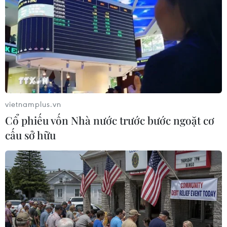
#Lệnh giới nghiêm
#Tấn công đẫm máu
#Lễ Phục sinh
Sri Lanka
Theo dõi VietnamPlus
vietnamplus.vn
Cổ phiếu vốn Nhà nước trước bước ngoặt cơ
cấu sở hữu
TIN LIÊN QUAN