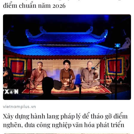
điểm chuẩn năm 2026
Thái Lan: Xả súng gây
Nghệ nhân Đặng Văn Hậu
thương vong tại trường
thổi sức sống mới cho
học ở Nonthaburi
nghệ thuật tò he truyền
thống
07/08/2026 05:12
07/08/2026 03:19
vietnamplus.vn
Xây dựng hành lang pháp lý để tháo gỡ điểm
nghẽn, đưa công nghiệp văn hóa phát triển
Sập công trình tại Cuba
Syria: Nổ xe buýt gần thủ