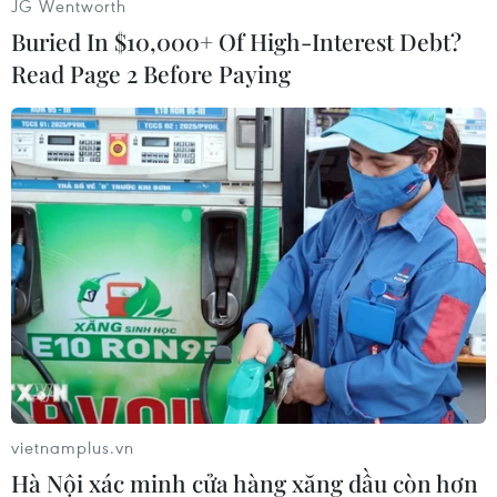
khác trên thế giới./.
JG Wentworth
Buried In $10,000+ Of High-Interest Debt?
Vi Diệu
Read Page 2 Before Paying
(Vietnam+)
vietnamplus.vn
Hà Nội xác minh cửa hàng xăng dầu còn hơn