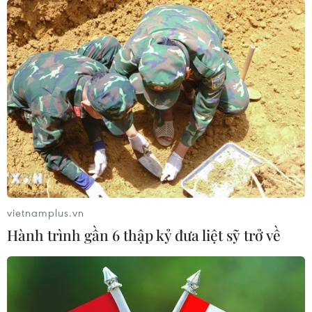
khiến 2 người tử vong
đô Damascus khiến 2
người chết và 13 người bị
07/08/2026 01:48
thương
07/08/2026 00:50
Xem thêm
CƠ QUAN CHỦ QUẢN: THÔNG TẤN XÃ VIỆT NAM
vietnamplus.vn
Tổng Biên tập: TRẦN TIẾN DUẨN
Hành trình gần 6 thập kỷ đưa liệt sỹ trở về
Phó Tổng Biên tập: NGUYỄN THỊ TÁM, KHÚC THANH
THỦY
Sở hữu trí tuệ
Quy định sử dụng