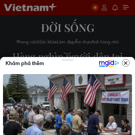
ĐỜI SỐNG
Phong cách
Sức khỏe
Làm đẹp
Ẩm thực
Anh hùng nhỏ
Hàng nghìn người dân tại
Khám phá thêm
Houston đến dự lễ viếng của
George Floyd
Vi Diệu
09/06/2020 03:52