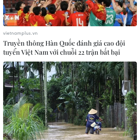
đời
08/08/2026 04:16
08/08/2026 06:00
vietnamplus.vn
Truyền thông Hàn Quốc đánh giá cao đội
tuyển Việt Nam với chuỗi 22 trận bất bại
Thổ Nhĩ Kỳ tăng cường
Tây Ban Nha triệt phá
truy quét IS, bắt giữ hơn
đường dây buôn người
100 nghi phạm
xuyên Địa Trung Hải
07/08/2026 14:55
07/08/2026 12:13