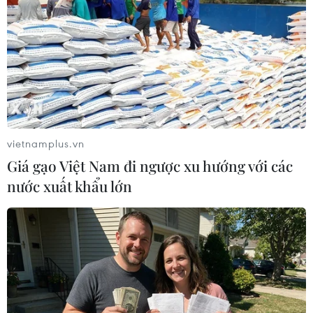
Những lý do khiến du
Cộng hòa Dân chủ Congo
khách Ấn Độ chuyển
ghi nhận hơn 300 trẻ em
hướng sang Việt Nam
tử vong do Ebola
08/08/2026 23:58
08/08/2026 15:21
vietnamplus.vn
Giá gạo Việt Nam đi ngược xu hướng với các
nước xuất khẩu lớn
Đà Nẵng: Hỗ trợ 700 triệu
Vùng 3 Hải quân cứu thành
đồng cho đồng bào nghèo
công 1 nạn nhân bị sóng
xã Hùng Sơn
cuốn tại Mũi Nghê
08/08/2026 09:58
08/08/2026 08:43