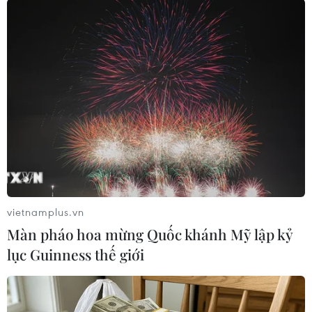
quét ở Đông Nam nước Mỹ
Guinness thế giới
09/08/2026 06:28
09/08/2026 06:28
Bão Dolphin gây ảnh
Nhật Bản: Sạt lở đất khiến
hưởng diện rộng tại miền
gần 400 du khách mắc kẹt
Đông Trung Quốc
09/08/2026 03:52
09/08/2026 04:23
vietnamplus.vn
Màn pháo hoa mừng Quốc khánh Mỹ lập kỷ
lục Guinness thế giới